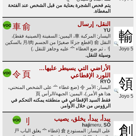
يتم فحص الشجرة بعناية من قبل الشخص عند الفتحة
المغطاة.
النقل، إرسال
車
俞
YU
輸
اليسار: المركبة 車، اليمين: السفينة (الصينية فقط)،
النقل 俞 (اقطع جزءًا صغيرًا من الجسم 月/肉 بالسكين
Joyo 5
刂، ثم ضع الغطاء
عليه وجاهز للنقل .)
وسيلة للنقل.
الأراضي التي يسيطر عليها...
令
頁
اللورد الإقطاعي
領
RYŌ
اليسار: الأمر 令 (ضع غطاء
على الشخص المنحني،
هذا هو الأمر.)، اليمين: الجبهة/الرأس 頁
Joyo 5
فقط السيد الإقطاعي في منطقته يمكنه التحكم في
الرؤوس من خلال الأوامر.
يبدأ، يبدأ، يخلق، يصيب
刂
haji
meru
,
SŌ
創
على اليسار: المستودع 倉 (غطاء
يغلق الباب 戸