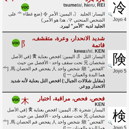
冷
tsume
tai
,
hi
eru
,
REI
اليسار: الجليد 冫، اليمين: الأمر 令 (ضع غطاء
على
Joyo 4
الشخص المنحني マ، هذا هو الأمر.)
الجليد لديه "الأمر" ليبرد.
شديد الانحدار، وعرة، متقشف،
阝
قاتمة
kewa
shii
,
KEN
険
اليسار: التل 阝، اليمين: افحص بعناية
(في الأصل
شخصان 兄 تحت سقف واحد - الأفضل من حيث
"الفحص" 験: شخص واحد 人 يفحص فم الحصان 馬. [
Joyo 5
هما البدة والعينان 一 ])
(مقابل شلالات الجبال:) افحص التل بعناية لأنه شديد
الانحدار ووعر.
فحص، فحص، مراقبة، اختبار
木
KEN
اليسار: شجرة 木، اليمين: افحص بعناية
(في الأصل
検
شخصان 兄 تحت سقف واحد - الأفضل من حيث
"الفحص" 験: شخص واحد 人 يفحص فم الحصان 馬. [
Joyo 5
هما البدة والعينان 一 ])