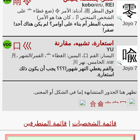
雨
令
kobo
reru
,
REI
零
فوق المطر 雨، أدناه: الأمر 令 (ضع غطاء
على
الشخص المنحني 卩، كان هذا هو الأمر)
Joyo 7
بسبب المطر أم بناء على أوامر؟ لم يكن هناك أحد!
صفر!
استعارة، تشبيه، مقارنة
口
巛
YU
喩
اليسار: الفم 口، اليمين: الغطاء
، القمر/الشهر 月،
var. الخامس. نهر 川
Joyo 7
والفم يغطي النهر شهورا؟؟؟ يجب أن يكون ذلك
استعارة.
تظهر هنا الجذور المتشابهة إما في الشكل أو المعنى.
合
侖
亠
宀
冖
قائمة الشخصيات
|
قائمة المتطرفين