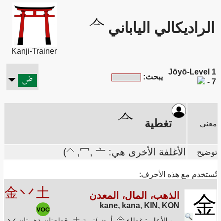
الراديكالي الياباني
Kanji-Trainer
Jōyō-Level 1
يبحث:
- 7
تغطية
معنى
الأغلفة الأخرى هي: 冖, 亠,
)
توضيح
تُستخدم مع هذه الأحرف:
金
丷
土
الذهب، المال، المعدن
金
kane, kana
,
KIN, KON
من الأعلى: غطاء
، أرض/تربة 土، قطعتان ذهبيتان 丷