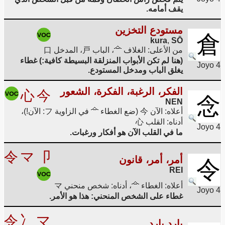
يقف أمامه.
مستودع التخزين
倉
kura
,
SŌ
من الأعلى: الغلاف
، الباب 戸، المدخل 口
(هنا لم تكن الأبواب المنزلقة البسيطة كافية:) غطاء
Joyo 4
يغلق الباب ومدخل المستودع.
الفكر، الرغبة، الفكرة، الشعور
心
今
念
NEN
أعلاه: الآن 今 (ضع الغطاء
في الزاوية フ: الآن!)،
أدناه: القلب 心
Joyo 4
ما في القلب الآن هو أفكار ورغبات.
令
マ
卩
أمر، أمر، قانون
令
REI
أعلاه: الغطاء
، أدناه: شخص منحني マ
Joyo 4
غطاء على الشخص المنحني: هذا هو الأمر.
令
冫
マ
بارد بارد