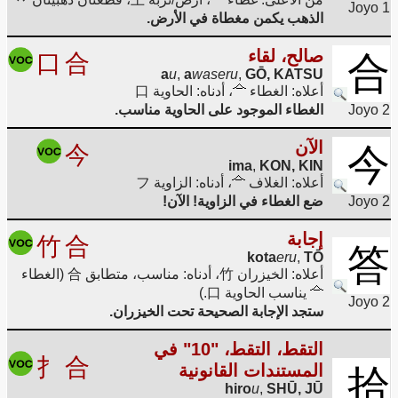
Joyo 1
الذهب يكمن مغطاة في الأرض.
صالح، لقاء
口
合
合
a
u
,
a
waseru
,
GŌ, KATSU
أعلاه: الغطاء
، أدناه: الحاوية 口
Joyo 2
الغطاء الموجود على الحاوية مناسب.
الآن
今
今
ima
,
KON, KIN
أعلاه: الغلاف
، أدناه: الزاوية フ
Joyo 2
ضع الغطاء في الزاوية! الآن!
إجابة
竹
合
答
kota
eru
,
TŌ
أعلاه: الخيزران 竹، أدناه: مناسب، متطابق 合 (الغطاء
يناسب الحاوية 口.)
Joyo 2
ستجد الإجابة الصحيحة تحت الخيزران.
التقط، التقط، "10" في
扌
合
المستندات القانونية
拾
hiro
u
,
SHŪ, JŪ