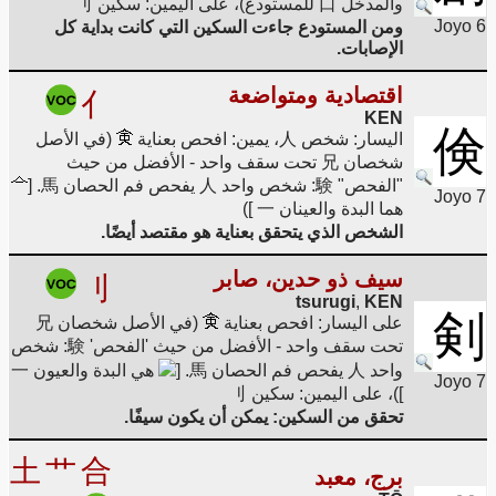
والمدخل 口 للمستودع)، على اليمين: سكين 刂
Joyo 6
ومن المستودع جاءت السكين التي كانت بداية كل
الإصابات.
اقتصادية ومتواضعة
亻
KEN
倹
اليسار: شخص 人، يمين: افحص بعناية
(في الأصل
شخصان 兄 تحت سقف واحد - الأفضل من حيث
"الفحص" 験: شخص واحد 人 يفحص فم الحصان 馬. [
Joyo 7
هما البدة والعينان 一 ])
الشخص الذي يتحقق بعناية هو مقتصد أيضًا.
سيف ذو حدين، صابر
刂
tsurugi
,
KEN
剣
على اليسار: افحص بعناية
(في الأصل شخصان 兄
تحت سقف واحد - الأفضل من حيث 'الفحص' 験: شخص
واحد 人 يفحص فم الحصان 馬. [
هي البدة والعيون 一
Joyo 7
])، على اليمين: سكين 刂
تحقق من السكين: يمكن أن يكون سيفًا.
土
艹
合
برج، معبد