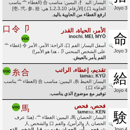
اليسار: اليد 扌، اليمين: مناسب 合 (الغطاء
يناسب
Joyo 3
الحاوية 口.) [الأرقام: 1،2،3،10 هي: 壱، 弐، 参، 拾]
ارفع الغطاء من الحاوية باليد.
口
令
卩
الأمر، الحياة، القدر
命
inochi
,
MEI, MYŌ
أسفل اليسار: الفم 口، الراحة: الأمر، الأمر 令 (غطاء
Joyo 3
على الشخص المنحني 卩، هذا هو الأمر!)
الفم يأمر بالعيش.
تقديم، إعطاء، الراتب
糸
合
給
tama
u
,
KYŪ
اليسار: الخيط 糸، اليمين: مناسب 合 (الغطاء
يناسب
الوعاء 口.)
Joyo 4
توفير مع موضوع الذي يناسب.
فحص، فحص
馬
tame
su
,
KEN
験
اليسار: الحصان 馬، اليمين: الغطاء
، (هنا: عرف
الحصان 人 والرأس)، والفم 口 والشخص 人
Joyo 4
يتم فحص رأس الحصان وفمه من قبل الشخص الذي