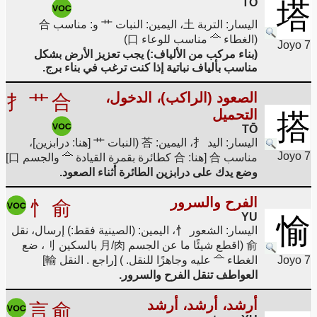
TŌ
塔
اليسار: التربة 土، اليمين: النبات 艹 و: مناسب 合
(الغطاء
مناسب للوعاء 口)
Joyo 7
(بناء مركب من الألياف:) يجب تعزيز الأرض بشكل
مناسب بألياف نباتية إذا كنت ترغب في بناء برج.
الصعود (الراكب)، الدخول،
扌
艹
合
التحميل
搭
TŌ
اليسار: اليد 扌، اليمين: 荅 (النبات 艹 [هنا: درابزين]،
Joyo 7
مناسب 合 [هنا: 合 كطائرة بقمرة القيادة
والجسم 口]
وضع يدك على درابزين الطائرة أثناء الصعود.
الفرح والسرور
忄
俞
YU
愉
اليسار: الشعور 忄، اليمين: (الصينية فقط:) إرسال، نقل
俞 (اقطع شيئًا ما عن الجسم 月/肉 بالسكين 刂، ضع
Joyo 7
الغطاء
عليه وجاهزًا للنقل. ) [راجع . النقل 輸]
العواطف تنقل الفرح والسرور.
أرشد، أرشد، أرشد
言
俞