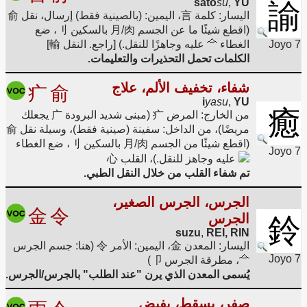
sato
su
,
YU
諭
اليسار: كلمة 言، اليمين: (بالصينية فقط) إرسال، نقل 俞
(اقطع شيئًا ما عن الجسم 月/肉 بالسكين 刂، ضع
Joyo 7
الغطاء
عليه وجاهزًا للنقل.) [راجع. النقل 輸]
الكلمات تحمل التحذيرات والتعليمات.
شفاء، تخفيف الألم، علاج
疒
俞
i
yasu
,
YU
癒
من الخارج: المرض 疒 (مبنى شديد البرودة 广 يجعلك
مريضًا)، من الداخل: سفينة (صينية فقط)، وسيلة نقل 俞
(اقطع شيئًا من الجسم 月/肉 بالسكين 刂، ضع الغطاء
Joyo 7
عليه وجاهز للنقل.)، القلب 心
تم شفاء القلب من خلال النقل الطبي.
الجرس، الجرس الصغير،
金
令
الجرس
鈴
suzu
,
REI, RIN
اليسار: المعدن 金، اليمين: الأمر 令 (هنا: جسم الجرس
Joyo 7
، مطرقة الجرس 卩)
يُسمى المعدن الذي يرن "عند الطلب" بالجرس/الجرس.
صفر، يسقط، يفيض