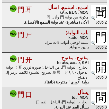
اسمع، استمع، اسأل
門
耳
聞
ki
ku
,
BUN, MON
مكونة من بوابة 門 وأذن 耳
Joyo 2
الأذن (مباشرة) عند بوابة السمع (الأفضل).
باب البوابة)
門
戸
門
kado
,
MON
يشبه لوحتي أبواب ذات مرايا
بابين = بوابة.
Joyo 2
مفتوح، مفتوح
門
开
hira
ku
,
a
keru
,
KAI
開
الخارج: البوابة 門، من الداخل: صورة توري 开 (= بوابة
الدخول 鳥居 = とりい لضريح الشنتو) كلاهما يرمز إلى
Joyo 3
الانفتاح
بوابة "توري" مفتوحة (دائمًا).
يسأل
門
口
問
to
u
,
MON
الخارج: البوابة 門، الداخل: الفم 口
Joyo 3
يسأل الفم عند البوابة.