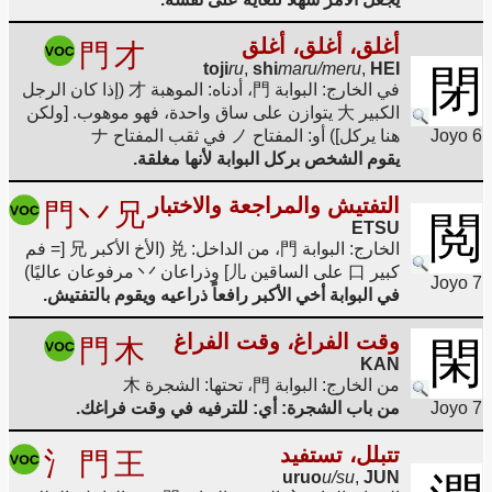
أغلق، أغلق، أغلق
門
才
toji
ru
,
shi
maru/meru
,
HEI
閉
في الخارج: البوابة 門، أدناه: الموهبة 才 (إذا كان الرجل
الكبير 大 يتوازن على ساق واحدة، فهو موهوب. [ولكن
Joyo 6
هنا يركل]) أو: المفتاح ノ في ثقب المفتاح ナ
يقوم الشخص بركل البوابة لأنها مغلقة.
التفتيش والمراجعة والاختبار
門
丷
兄
閲
ETSU
الخارج: البوابة 門، من الداخل: 兑 (الأخ الأكبر 兄 [= فم
كبير 口 على الساقين 儿] وذراعان 丷 مرفوعان عاليًا)
Joyo 7
في البوابة أخي الأكبر رافعاً ذراعيه ويقوم بالتفتيش.
وقت الفراغ، وقت الفراغ
門
木
閑
KAN
من الخارج: البوابة 門، تحتها: الشجرة 木
Joyo 7
من باب الشجرة: أي: للترفيه في وقت فراغك.
تتبلل، تستفيد
氵
門
王
uruo
u/su
,
JUN