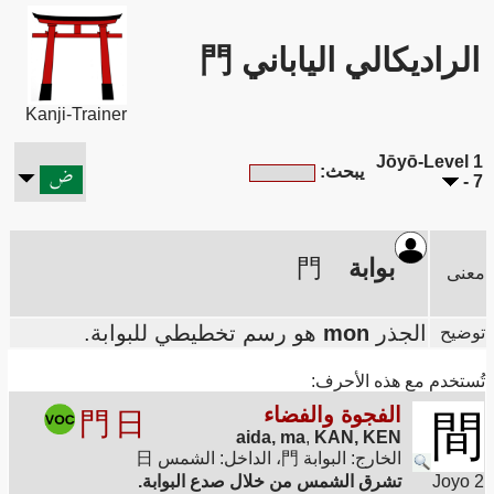
الراديكالي الياباني 門
Kanji-Trainer
Jōyō-Level 1
يبحث:
- 7
بوابة
門
معنى
الجذر
mon
هو رسم تخطيطي للبوابة.
توضيح
تُستخدم مع هذه الأحرف:
الفجوة والفضاء
門
日
間
aida, ma
,
KAN, KEN
الخارج: البوابة 門، الداخل: الشمس 日
Joyo 2
تشرق الشمس من خلال صدع البوابة.