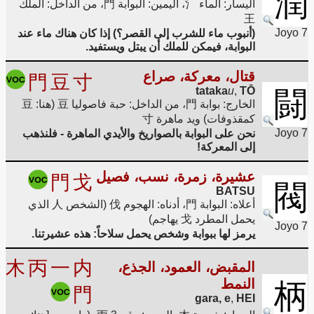
潤
اليسار: الماء 氵، اليمين: البوابة 門، من الداخل: الملك
王
Joyo 7
(أنبوب ماء للشرب إلى القصر؟) إذا كان هناك ماء عند
البوابة، فيمكن للملك أن يبتل ويستفيد.
قتال، معركة، صراع
門
豆
寸
tataka
u
,
TŌ
闘
الخارج: بوابة 門، من الداخل: حبة فاصوليا 豆 (هنا: 豆
كمقذوفات) ويد ماهرة 寸
Joyo 7
نحن على البوابة بالصواريخ والأيدي الماهرة - فلنذهب
إلى المعركة!
عشيرة، زمرة، نسب، فصيل
門
戈
閥
BATSU
أعلاه: البوابة 門، أدناه: الهجوم 伐 (الشخص 人 الذي
يحمل المطرد 戈 يهاجم)
Joyo 7
يرمز لها ببوابة وشخص يحمل سلاحاً: هذه عشيرتنا.
木
丙
一
内
المقبض، العمود، الجذع،
النمط
柄
門
gara, e
,
HEI