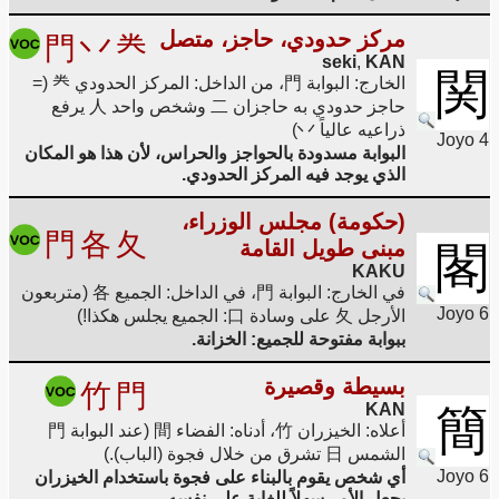
مركز حدودي، حاجز، متصل
門
丷
龹
seki
,
KAN
関
الخارج: البوابة 門، من الداخل: المركز الحدودي 龹 (=
حاجز حدودي به حاجزان 二 وشخص واحد 人 يرفع
ذراعيه عالياً 丷)
Joyo 4
البوابة مسدودة بالحواجز والحراس، لأن هذا هو المكان
الذي يوجد فيه المركز الحدودي.
(حكومة) مجلس الوزراء،
門
各
夂
مبنى طويل القامة
閣
KAKU
في الخارج: البوابة 門، في الداخل: الجميع 各 (متربعون
Joyo 6
الأرجل 夂 على وسادة 口: الجميع يجلس هكذا!)
ببوابة مفتوحة للجميع: الخزانة.
بسيطة وقصيرة
竹
門
KAN
簡
أعلاه: الخيزران 竹، أدناه: الفضاء 間 (عند البوابة 門
الشمس 日 تشرق من خلال فجوة (الباب).)
Joyo 6
أي شخص يقوم بالبناء على فجوة باستخدام الخيزران
يجعل الأمر سهلاً للغاية على نفسه.