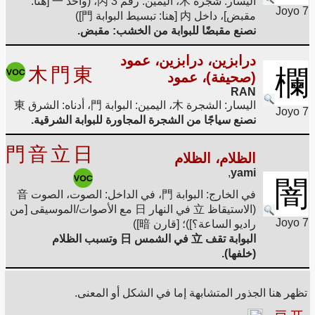
اليسار: شجرة 木، اليمين: رقم 3 丙، (واحد 一 [هنا:
Joyo 7
مقبض]، داخل 内 [هنا: تبسيط البوابة 門])
نصنع مقبضًا للبوابة من الخشب: مقبض.
درابزين، درابزين، عمود
木
門
東
欄
(صحيفة)، عمود
RAN
اليسار: الشجرة 木، اليمين: البوابة 門، أدناه: الشرق 東
Joyo 7
نصنع سياجًا من الشجرة المجاورة للبوابة الشرقية.
門
音
立
日
الظلام، الظلام
,
yami
闇
في الخارج: البوابة 門، في الداخل: الصوت، الصوت 音
(الاستيقاظ 立 في النهار 日 مع الأصوات/الموسيقى [من
Joyo 7
راديو الساعة؟])؛ [قارن 暗])
البوابة تقف 立 في الشمس 日 وتسبب الظلام
(خلفها).
تظهر هنا الجذور المتشابهة إما في الشكل أو المعنى.