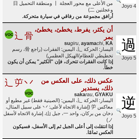
من الأعلى مع محور العجلة 丨 ومنطقة التحميل 日
Joyo 4
وعجلتين 二)
أرافق مجموعة من رفاقي في سيارة متحركة.
أن يكثر، يفرط، يخطئ، يخطئ،
辶
骨
يمر
過
su
giru
,
ayama
chi
,
KA
اليسار: الحركة 辶، اليمين: الفقرات (راجع 骨، رسم
تخطيطي للعظام/الهيكل العظمي)
Joyo 5
إذا كانت الفقرات تتحرك، فإن "الكثير" يمكن أن يكون
خطأ.
عكس ذلك، على العكس من
辶
屰
丷
ذلك، يستدير
saka
rau
,
GYAKU
逆
اليسار: الحركة 辶، اليمين: (الصينية فقط) غير مطيع أو
معاكس 屰 (إشارة الاتجاه لأعلى: 丷 على سبيل المثال،
دخان من بركان، واحد 一، جبل 山، إشارة الاتجاه لأسفل
Joyo 5
ノ)
إذا انتقلت إلى أعلى الجبل ثم إلى الأسفل، فسيكون
العكس تمامًا.