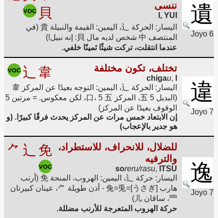
ننسى
遺
貝
I, YUI
اليسار: الحركة 辶، اليمين: القيمة والنبيلة 貴 (في
Joyo 6
المنتصف 中 شخص لديه مال 貝: إنه نبيل!)
عندما انتقلت، تركت شيئًا ثمينًا خلفي.
تختلف، تكون مختلفة
辶
韋
chiga
u
,
I
違
اليسار: الحركة 辶، اليمين: التوجه بعيدًا عن المركز 韋
(البديل 5 五، المركز 口، 5 五، لكن معكوس. = مرتين 5
الوقوف بعيدًا عن المركز)
Joyo 7
إن الابتعاد خمس مرات عن المركز يحدث فرقًا كبيرًا. (و
هو جدير بالإعجاب)
للضلال، للانحراف، للاستطراد،
⺈
辶
免
والترفيه
逸
so
reru/rasu
,
ITSU
اليسار: حركة 辶، اليمين: الهروب، المنحة 免 (أرنب
هارب 兔=兎=[うさぎ] - أذن طويلة ⺈، عينان كبيرتان
Joyo 7
罒، ساقان 儿)
حركة الهروب المتعرجة للأرنب مضللة.