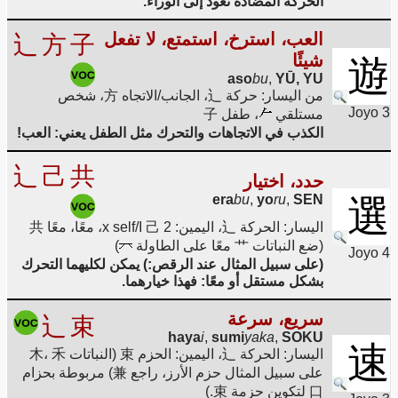
الحركة المضادة تعود إلى الوراء.
العب، استرخ، استمتع، لا تفعل
辶
方
子
شيئًا
遊
aso
bu
,
YŪ, YU
من اليسار: حركة 辶، الجانب/الاتجاه 方، شخص
Joyo 3
مستلقي
، طفل 子
الكذب في الاتجاهات والتحرك مثل الطفل يعني: العب!
辶
己
共
حدد، اختيار
era
bu
,
yo
ru
,
SEN
選
اليسار: الحركة 辶، اليمين: 2 x self/I 己، معًا، معًا 共
(ضع النباتات 艹 معًا على الطاولة
)
Joyo 4
(على سبيل المثال عند الرقص:) يمكن لكليهما التحرك
بشكل مستقل أو معًا: فهذا خيارهما.
سريع، سرعة
辶
束
haya
i
,
sumi
yaka
,
SOKU
速
اليسار: الحركة 辶، اليمين: الحزم 束 (النباتات 木، 禾
على سبيل المثال حزم الأرز، راجع 兼) مربوطة بحزام
口 لتكوين حزمة 束.)