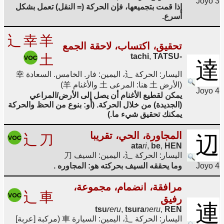
Joyo 3
إذا قمت بتجميعها، فإن الحركة (= النقل) تعمل بشكل
أسرع.
辶
幸
羊
تحقيق، اكتساب، لاحقة الجمع
土
,
TATSU
-tachi
達
اليسار: الحركة 辶، اليمين: فار. الخامس. السعادة 幸
(الأرض 土 هنا: المرعى 土 والأغنام 羊)
Joyo 4
يمكن لقطيع الأغنام أن يصل إلى الأرض/المراعي
(الجديدة) من خلال الحركة. (أو: بنوع من الحظ والحركة
يمكنك تحقيق شيء ما.)
المجاورة، الحي، تقريبا
辶
刀
辺
ata
ri
,
be
,
HEN
اليسار: الحركة 辶، اليمين: السيف 刀
Joyo 4
وما يحققه السيف بحركته هو: المجاوره .
مرافقة، انضمام، مجموعة،
辶
車
رفيق
連
tsu
reru
,
tsura
neru
,
REN
اليسار: الحركة 辶، اليمين: السيارة 車 (مركبة [عربة]