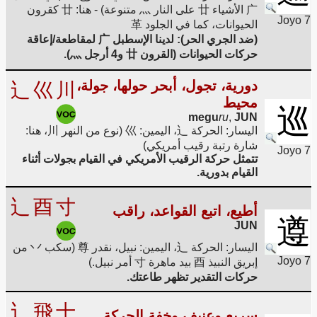
广 الأشياء 廿 على النار 灬 متنوعة) - هنا: 廿 كقرون
Joyo 7
الحيوانات، كما في الجلود 革
(ضد الجري الحر): لدينا الإسطبل 广 لمقاطعة/إعاقة
حركات الحيوانات (القرون 廿 و4 أرجل 灬).
دورية، تجول، أبحر حولها، جولة،
辶
巛
川
محيط
巡
megu
ru
,
JUN
اليسار: الحركة 辶، اليمين: 巛 (نوع من النهر 川، هنا:
شارة رتبة رقيب أمريكي)
Joyo 7
تتمثل حركة الرقيب الأمريكي في القيام بجولات أثناء
القيام بدورية.
辶
酉
寸
أطيع، اتبع القواعد، راقب
遵
JUN
اليسار: الحركة 辶، اليمين: نبيل، نقدر 尊 (سكب 丷 من
Joyo 7
إبريق النبيذ 酉 بيد ماهرة 寸 أمر نبيل.)
حركات التقدير تظهر طاعتك.
辶
飛
十
سريع وعنيف وخفة الحركة