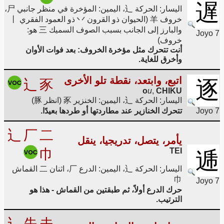
遅
اليسار: الحركة 辶، اليمين: المؤخرة في منظر جانبي 尸،
خروف 羊 (الحيوان ذو القرون 丷 ذو العمود الفقري 丨
والبارز إلى الجانب بسبب الصوف السميك 三 هو:
Joyo 7
خروف)
أنت تتحرك مثل مؤخرة الخروف: بعد فوات الأوان
وأخرق للغاية.
اتبع، وابتعد، نقطة تلو الأخرى
辶
豕
逐
o
u
,
CHIKU
اليسار: الحركة 辶، اليمين: الخنزير 豕 (انظر 豚)
Joyo 7
تتحرك الخنازير عند مطاردتها أو طردها بعيدًا.
辶
厂
二
يأمر، يتصل، تدريجيا، ينقل
巾
TEI
逓
اليسار: الحركة 辶، اليمين: الدرع 厂، اثنان 二 القماش
巾
Joyo 7
حرك الدرع أولاً، ثم طبقتين من القماش - هذا هو
الترتيب.
辶
失
夫