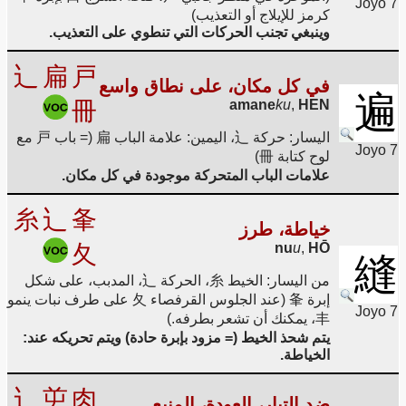
Joyo 7
كرمز للإيلاج أو التعذيب)
وينبغي تجنب الحركات التي تنطوي على التعذيب.
辶
扁
戸
في كل مكان، على نطاق واسع
遍
冊
amane
ku
,
HEN
اليسار: حركة 辶، اليمين: علامة الباب 扁 (= باب 戸 مع
Joyo 7
لوح كتابة 冊)
علامات الباب المتحركة موجودة في كل مكان.
糸
辶
夆
خياطة، طرز
夂
nu
u
,
HŌ
縫
من اليسار: الخيط 糸، الحركة 辶، المدبب، على شكل
إبرة 夆 (عند الجلوس القرفصاء 夂 على طرف نبات ينمو
Joyo 7
丰، يمكنك أن تشعر بطرفه.)
يتم شحذ الخيط (= مزود بإبرة حادة) ويتم تحريكه عند:
الخياطة.
辶
屰
肉
ضد التيار، العودة، المنبع