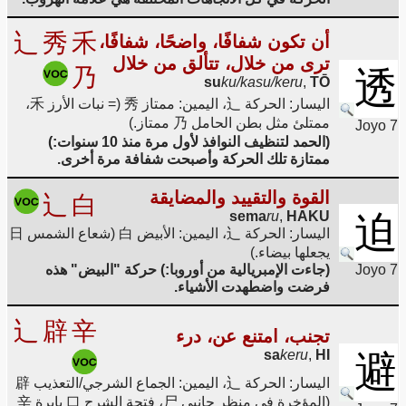
辶
秀
禾
أن تكون شفافًا، واضحًا، شفافًا،
ترى من خلال، تتألق من خلال
乃
透
su
ku/kasu/keru
,
TŌ
اليسار: الحركة 辶، اليمين: ممتاز 秀 (= نبات الأرز 禾،
ممتلئ مثل بطن الحامل 乃 ممتاز.)
Joyo 7
(الحمد لتنظيف النوافذ لأول مرة منذ 10 سنوات:)
ممتازة تلك الحركة وأصبحت شفافة مرة أخرى.
القوة والتقييد والمضايقة
辶
白
sema
ru
,
HAKU
迫
اليسار: الحركة 辶، اليمين: الأبيض 白 (شعاع الشمس 日
يجعلها بيضاء.)
Joyo 7
(جاءت الإمبريالية من أوروبا:) حركة "البيض" هذه
فرضت واضطهدت الأشياء.
辶
辟
辛
تجنب، امتنع عن، درء
sa
keru
,
HI
避
اليسار: الحركة 辶، اليمين: الجماع الشرجي/التعذيب 辟
(المؤخرة في منظر جانبي 尸، فتحة الشرج 口 بإبرة 辛