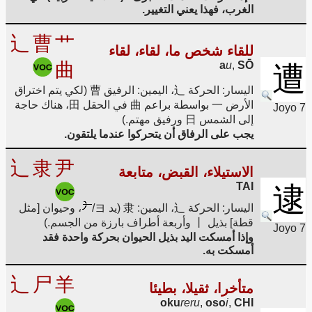
الغرب، فهذا يعني التغيير.
辶
曹
艹
للقاء شخص ما، لقاء، لقاء
曲
a
u
,
SŌ
遭
اليسار: الحركة 辶، اليمين: الرفيق 曹 (لكي يتم اختراق
الأرض 一 بواسطة براعم 曲 في الحقل 田، هناك حاجة
Joyo 7
إلى الشمس 日 ورفيق مهتم.)
يجب على الرفاق أن يتحركوا عندما يلتقون.
辶
隶
尹
الاستيلاء، القبض، متابعة
TAI
逮
اليسار: الحركة 辶، اليمين: 隶 (يد ヨ/
، وحيوان [مثل
قطة] بذيل 丨 وأربعة أطراف بارزة من الجسم.)
Joyo 7
وإذا أمسكت اليد بذيل الحيوان بحركة واحدة فقد
أمسكت به.
辶
尸
羊
متأخرا، ثقيلا، بطيئا
oku
reru
,
oso
i
,
CHI