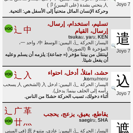
Joyo 7
人 ينحني بشدة (على اليمين) 卩)
وحركة الإنسان المائل منحنياً إلى الأسفل هي: التحية.
تسليم، استخدام، إرسال،
辶
中
إرسال، القيام
遣
tsuka
u
,
ya
ru
,
KEN
اليسار: الحركة 辶، اليمين: الوسط 中، واحد 一،
المؤخرة
(الصورة!)
Joyo 7
لينتقل من بيننا مؤخر (= جماعة): يلزمه أن يسلم وعليه
أن يفعل شيئا.
حشد، امتلأ، أدخل، احتواء
辶
入
込
,
ko
mu/meru
اليسار: الحركة 辶، اليمين: ادخل 入 (الشخص 人 يسحب
رأسه إلى الخلف بينما: يدخل).
Joyo 7
أثناء دخولك، تسبب الحركة حشدًا من الناس.
辶
广
革
يقاطع، يعيق، يزعج، يحجب
廿
灬
saegi
ru
,
SHA
遮
اليسار: الحركة 辶، اليمين: عادي، متنوع 庶 (في المبنى