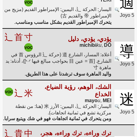
適
اليسار: الحركة 辶، اليمين: الإمبراطور القديم (مزيج من
Joyo 5
الإمبراطور 帝 والقديم 古)
يتحرك الإمبراطور القديم بشكل مناسب ومناسب.
辶
首
寸
يؤدي، يؤدي، دليل
michibi
ku
,
DŌ
導
أعلاه: المسار، الشارع 道 (حركة 辶 الرؤوس 首 في
الشارع. [首 = عين 目 بحواجب مبالغ فيها 丷])، أدناه: يد
Joyo 5
ماهرة 寸
واليد الماهرة سوف ترشدنا على هذا الطريق.
الشك، الوهم، رؤية الضياع،
辶
米
الخداع
迷
mayo
u
,
MEI
اليسار: الحركة 辶، اليمين: الأرز 米 (هنا: من نقطة
Joyo 5
مركزية تشع في ثمانية اتجاهات).
ومن يتحرك في ثمانية اتجاهات فهو في شك ويتبع سرابا.
辶
貴
中
ترك وراءه، ترك وراءه، هجر،