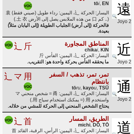
tō
i
,
EN
遠
اليسار: الحركة 辶، اليمين: رداء طويل (صيني فقط) 袁
(.. كم 口 من هذه الملابس يصل إلى الأرض 土 衣.)
Joyo 2
فالحركة (إلى أرض) الجلباب الطويلة (إلى اليابان مثلاً)
بعيدة.
المناطق المجاورة
辶
斤
近
chika
i
,
KIN
اليسار: الحركة 辶، اليمين: الفأس 斤
Joyo 2
ما يحققه الفأس بحركة واحدة هو: التقريب.
تمر، تمر، تذهب / السفر
辶
マ
用
بانتظام
通
tō
ru
,
kayo
u
,
TSŪ
اليسار: الحركة 辶، اليمين: 甬 = شخص منحني マ
Joyo 2
واستخدم 用 (= يمكنك استخدام سياج 用.)
يحتاج الشخص المنحني إلى الحركة للمشي من خلاله.
الطريق، المسار
辶
首
道
michi
,
DŌ, TŌ
اليسار: الحركة 辶، اليمين: الرأس، الرقبة، القائد 首