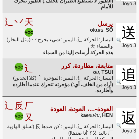
(الطيور لا تستطيع الطيران للخلف:) الطيور تتحرك
Joyo 3
للأمام.
辶
丷
天
يرسل
送
oku
ru
,
SŌ
اليسار: الحركة 辶، اليمين: شيء يخرج 丷 (مثل البخار)
Joyo 3
والسماء 天
هذه الحركة أُرسلت إلينا من السماء.
متابعة، مطاردة، كرر
辶
追
o
u
,
TSUI
اليسار: الحركة 辶، اليمين: المؤخرة
(كلا الخدين)
(أراه من الخلف، أي:) مؤخرته تتحرك عندما أطارده
Joyo 3
وأطارده.
辶
反
厂
العودة-...، العودة، العودة
返
又
kae
su/ru
,
HEN
اليسار: الحركة 辶، اليمين: كن ضدها 反 (تسلق الهاوية
Joyo 3
厂 باليد 又؟ 'أنا ضدها!)