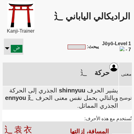
الراديكالي الياباني 辶
Kanji-Trainer
Jōyō-Level 1
يبحث:
- 7
حركة
辶
معنى
يشير الحرف
shinnyuu
الجذري إلى الحركة
وبالتالي يحمل نفس معنى الحرف
廴
ennyou
توضيح
الجذري المماثل.
تُستخدم مع هذه الأحرف:
辶
袁
衣
المسافة، إزالتها