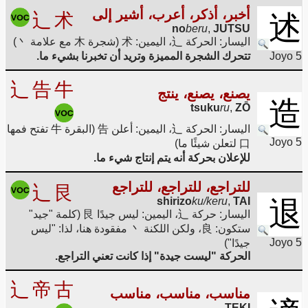
أخبر، أذكر، أعرب، أشير إلى
辶
术
述
no
beru
,
JUTSU
اليسار: الحركة 辶، اليمين: 术 (شجرة 木 مع علامة 丶)
Joyo 5
تتحرك الشجرة المميزة وتريد أن تخبرنا بشيء ما.
辶
告
牛
يصنع، يصنع، ينتج
造
tsuku
ru
,
ZŌ
اليسار: الحركة 辶، اليمين: أعلن 告 (البقرة 牛 تفتح فمها
Joyo 5
口 لتعلن شيئًا ما)
للإعلان بحركة أنه يتم إنتاج شيء ما.
للتراجع، للتراجع، للتراجع
辶
艮
shirizo
ku/keru
,
TAI
退
اليسار: حركة 辶، اليمين: ليس جيدًا 艮 (كلمة "جيد"
ستكون: 良، ولكن اللكنة 丶 مفقودة هنا، لذا: "ليس
Joyo 5
جيدًا")
الحركة "ليست جيدة" إذا كانت تعني التراجع.
辶
帝
古
مناسب، مناسب، مناسب
TEKI