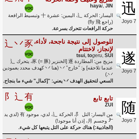
迅
haya
i
,
JIN
اليسار: الحركة 辶، اليمين: عشرة 十 وتبسيط الرافعة
Joyo 7
(راجع fly 飛)
حركة الرافعات تتحرك بسرعة.
للوصول إلى نتيجة ناجحة، لأداء،
辶
丷
豕
لإنجاز، لاختتام
遂
tsui, to
geru
,
SUI
مزيج من: المطاردة 逐 [الخنزير 豕 (= 豚)، يتحرك 辶
عندما تلاحقه] و: "خارج" 丷 (هنا 丷 كهدف محدد بعمودين
Joyo 7
丷.)
السعي لتحقيق الهدف 丷 يعني: "إكمال" شيء ما بنجاح.
阝
辶
有
تابع تابع
随
ZUI
من اليسار: التل 阝، الحركة 辶، لدي، موجود 有 (لدي يد
Joyo 7
وجسم 月، إذن أنا موجود!)
(الجاذبية:) هناك حركة على التل يتبعها كل شيء.