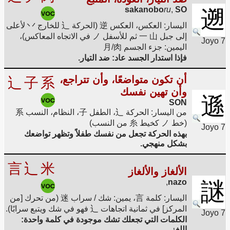
sakanobo
ru
,
SO
遡
اليسار: العكس، العكس 逆 (الحركة 辶 للخارج 丷 لأعلى
إلى جبل 一 山 ثم للأسفل ノ في الاتجاه المعاكس)،
Joyo 7
اليمين: جزء الجسم 月/肉
فإذا استدار الجسد عاد: ضد التيار.
أن تكون متواضعًا، وأن تتراجع،
辶
子
系
وأن تهين نفسك
遜
SON
من اليسار: الحركة 辶، الطفل 子، النظام، النسب 系
(خط ノ كخيط 糸 من النسب)
Joyo 7
بهذه الحركة تجعل من نفسك طفلاً وتظهر تواضعك
بشكل منهجي.
言
辶
米
الألغاز والألغاز
,
nazo
謎
اليسار: كلمة 言، يمين: شك / سراب 迷 (من تحرك [من
المركز] في ثمانية اتجاهات 辶 فهو في شك ويتبع سرابًا).
Joyo 7
الكلمات التي تجعلك تشك موجودة في كلمة واحدة:
اللغز.