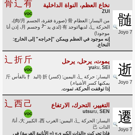
骨
辶
有
نخاع العظم، النواة الداخلية
ZUI
髄
من اليسار: العظام 骨 (صورة فقرة، الجسم 肉/月)،
الحركة 辶، لديها/توجد 有 (لدي يد
وجسم 月، إذن أنا
Joyo 7
موجود!)
إنه موجود في العظم ويمكن "إخراجه" إلى الخارج:
النخاع.
辶
折
斤
يموت، يرحل، يرحل
逝
yu
ku
,
SEI
اليسار: حركة 辶، اليمين: (كسر) 折 (اليد 扌 بالفأس 斤
Joyo 7
يمكنها كسر الأشياء.)
إذا توقفت الحركة، تموت.
辶
西
己
التغيير، التحرك، الارتفاع
utsu
ru
,
SEN
遷
اليسار: الحركة 辶، اليمين: الغرب 西، الكبير 大، أنا/
الذات 己
Joyo 7
فإذا تحركت «الذات الكبرى» (= الأنانية الغربية) في