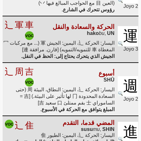
(العين 目 مع الحواجب المبالغ فيها 丷)
Joyo 2
رؤوس تتحرك في الشارع.
辶
軍
車
الحركة والسعادة والنقل
運
hako
bu
,
UN
اليسار: الحركة 辶، اليمين: الجيش 軍 (... مع مركبات 冖
Joyo 3
المغطاة 車 للتمويه/التمويه) [قارن. مرافقة 連]
الجيش الذي يتحرك يحتاج إلى: الحظ في النقل.
辶
周
吉
أسبوع
SHŪ
週
اليسار: الحركة 辶، اليمين: النطاق، البيئة 周 (حتى
السعادة المحدودة 冂 لها تأثير على البيئة.) [吉 =
Joyo 2
الساموراي 士 بفم ممتلئ 口 سعيد 吉]
المبلغ يتوافق مع الحركة في الأسبوع.
المضي قدما، التقدم
辶
隹
進
susu
mu
,
SHIN
اليسار: الحركة 辶، اليمين: الطيور 隹