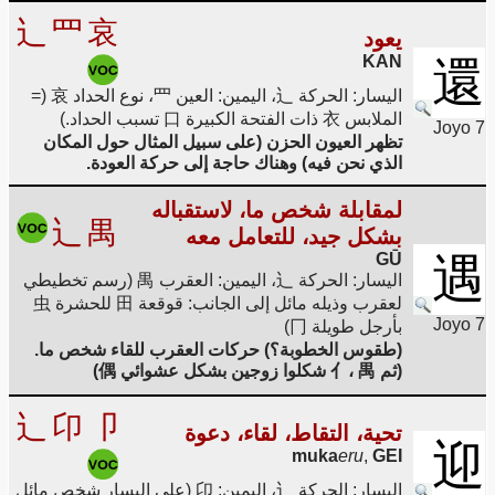
辶
罒
哀
يعود
KAN
還
اليسار: الحركة 辶، اليمين: العين 罒، نوع الحداد 哀 (=
الملابس 衣 ذات الفتحة الكبيرة 口 تسبب الحداد.)
Joyo 7
تظهر العيون الحزن (على سبيل المثال حول المكان
الذي نحن فيه) وهناك حاجة إلى حركة العودة.
لمقابلة شخص ما، لاستقباله
辶
禺
بشكل جيد، للتعامل معه
GŪ
遇
اليسار: الحركة 辶، اليمين: العقرب 禺 (رسم تخطيطي
لعقرب وذيله مائل إلى الجانب: قوقعة 田 للحشرة 虫
Joyo 7
بأرجل طويلة 冂)
(طقوس الخطوبة؟) حركات العقرب للقاء شخص ما.
(ثم 亻، 禺 شكلوا زوجين بشكل عشوائي 偶)
辶
卬
卩
تحية، التقاط، لقاء، دعوة
迎
muka
eru
,
GEI
اليسار: الحركة 辶، اليمين: 卬 (على اليسار شخص مائل