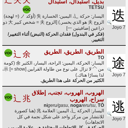
بديل، استبدال، استبدال
TETSU
迭
اليسار: حركة 辶، اليمين: الخسارة 失 (أؤكد ノ (= لهجة)
الزوج 夫 هو الذي يخسر.) [الزوج 夫 = شخص كبير 大 ذو
Joyo 7
ذراعين إضافيتين 一]
(فكر في البندول) فقدان الحركة (النبض) أثناء التغيير/
التغيير.
الطريق، الطريق، الطريق
辶
余
TO
途
اليسار: الحركة، اليمين: الراحة، اليسار، الكثير 余 (كومة
من
لا تزال على نوع من طاولة القرابين 示 [= show]،
Joyo 7
لذا يسارًا هناك.)
الكثير من الحركة على هذا الطريق.
الهروب، الهروب، تجنب، إطلاق
辶
兆
سراح، الهروب
逃
ni
geru/gasu
,
noga
reru/su
,
TŌ
اليسار: الحركة 辶، اليمين: العلامة 兆 (هنا كصورة
للانتشار من مركز واحد على شكل نجمة في كل
Joyo 7
الاتجاهات)
الحركة في كل الاتجاهات المختلفة هي علامة الهروب.