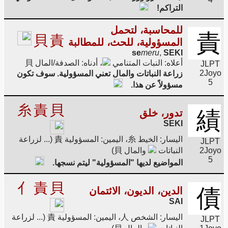
التراكم!
للمحاسبة، لتحمل
責
貝
責
المسؤولية، للحث، للمطالبة
se
meru
,
SEKI
أعلاه: النبات المتنامي
، أدناه: الصدفة/المال 貝
JLPT
2
Joyo
زراعة النباتات والمال تعني المسؤولية. سوف تكون
5
مسؤولاً عن هذا.
糸
責
貝
績
تدور، خلق
SEKI
اليسار: الخيط 糸، اليمين: المسؤولية 責 (... لزراعة
JLPT
Joyo
2
النباتات
والمال 貝)
5
المواضيع لديها "المسؤولية" ليتم نسجها.
亻
責
貝
債
الدين، الديون، الائتمان
SAI
اليسار: الشخص 人، اليمين: المسؤولية 責 (... لزراعة
JLPT