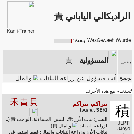
الراديكالي الياباني 責
Kanji-Trainer
WasGewaehltWurde
يبحث:
المسؤولية
責
معنى
أنت مسؤول عن زراعة النباتات
والمال.
توضيح
تُستخدم مع هذه الأحرف:
禾
責
貝
تتراكم، تتراكم
積
tsu
mu
,
SEKI
اليسار: نبات الأرز 禾، اليمين: المساءلة، الواجب 責 (...
JLPT
لزراعة النباتات
والمال 貝)
3
Joyo
نباتات الأرز وزراعة النباتات والمال: فقط استمر في
4