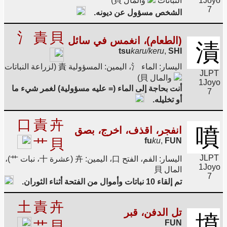
Joyo
1
النباتات
والمال 貝)
7
الشخص مسؤول عن ديونه.
氵
責
貝
(الطعام)، انغمس في سائل
漬
tsu
karu/keru
,
SHI
اليسار: الماء 氵، اليمين: المسؤولية 責 (لزراعة النباتات
JLPT
والمال 貝)
1
Joyo
أنت بحاجة إلى الماء (= عليه مسؤولية) لغمر شيء ما
7
أو تخليله.
口
責
卉
噴
انفجر، اقذف، اخرج، بصق
艹
貝
fu
ku
,
FUN
JLPT
اليسار: الفم، الفتح 口، اليمين: 卉 (عشرة 十، نبات 艹)،
1
Joyo
المال 貝
7
تم إلقاء 10 نباتات وأموال من الفتحة أثناء الثوران.
土
責
卉
تل الدفن، قبر
墳
艹
貝
FUN