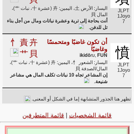
اليسار: الأرض 土، اليمين: 卉 (عشرة 十، نبات 艹)،
JLPT
المال 貝
1
Joyo
أنت بحاجة إلى تربة وعشرة نباتات ومال من أجل بناء
7
تل للدفن.
忄
責
卉
أن تكون غاضبًا ومتحمسًا
憤
وغاضبًا
艹
貝
ikidō
ru
,
FUN
اليسار: الشعور 忄، اليمين: 卉 (عشرة 十، نبات 艹)،
JLPT
المال/الصدفة 貝
1
Joyo
إن المشاعر تجاه 10 نباتات تكلف المال هي مشاعر
7
شنيعة.
تظهر هنا الجذور المتشابهة إما في الشكل أو المعنى.
قائمة الشخصيات
|
قائمة المتطرفين