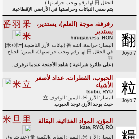
الحقل 田 لها رقم ويجب حراستها.)
يتم سقي النباتات وحراستها في الأراضي الإقطاعية.
番
羽
釆
رفرفة، موجة (العلم)، يستدير،
يستدير
米
翻
hirugae
ru/su
,
HON
اليسار: حراسة، انتبه 番 (نباتات الأرز الناضجة [=禾+米]
في الحقل 田 لها رقم ويجب حراستها.)، اليمين: الجناح
Joyo 7
羽
(على طائرة شراعية:) شاهد الأجنحة عندما ترفرف.
الحبوب، القطرات، عداد لأصغر
米
立
粒
الأشياء
tsubu
,
RYŪ
اليسار: الأرز 米، اليمين: الوقوف 立
Joyo 7
حيث يوجد الأرز، توجد الحبوب.
米
旦
里
المؤن، المواد الغذائية، البقالة
kate
,
RYŌ, RŌ
糧
اليسار: الأرز 米، اليمين: القياس/الكمية 量 (عند شروق