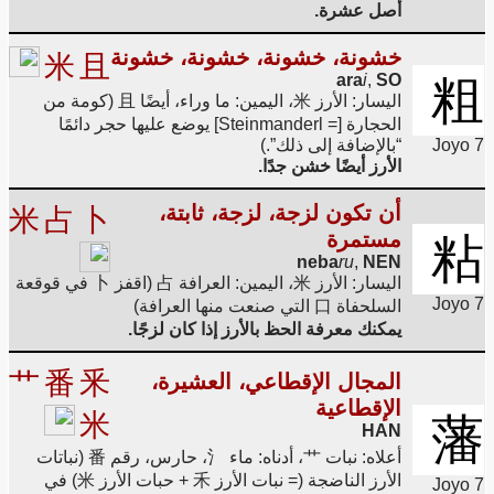
أصل عشرة.
خشونة، خشونة، خشونة، خشونة
米
且
ara
i
,
SO
粗
اليسار: الأرز 米، اليمين: ما وراء، أيضًا 且 (كومة من
الحجارة [= Steinmanderl] يوضع عليها حجر دائمًا
Joyo 7
“بالإضافة إلى ذلك”.)
الأرز أيضًا خشن جدًا.
أن تكون لزجة، لزجة، ثابتة،
米
占
卜
مستمرة
粘
neba
ru
,
NEN
اليسار: الأرز 米، اليمين: العرافة 占 (اقفز 卜 في قوقعة
Joyo 7
السلحفاة 口 التي صنعت منها العرافة)
يمكنك معرفة الحظ بالأرز إذا كان لزجًا.
艹
番
釆
المجال الإقطاعي، العشيرة،
الإقطاعية
米
藩
HAN
أعلاه: نبات 艹، أدناه: ماء 氵، حارس، رقم 番 (نباتات
الأرز الناضجة (= نبات الأرز 禾 + حبات الأرز 米) في
Joyo 7