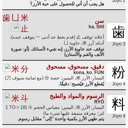
Joyo 2
هل يجب أن آتي للحصول على حبة الأرز؟
歯
凵
米
سن
止
ha
,
SHI
歯
أعلاه: توقف 止 (قدم بخط حد أدنى 一 يتوقف عنده)،
أدناه: أرز 米، حاوية 凵
Joyo 3
توقف عند حاوية الأرز، إنه شيء لأسنانك. (أو: صورة
الأنف والفم والأسنان)
دقيق، مسحوق، مسحوق
米
分
粉
kona, ko
,
FUN
اليسار: الأرز 米، اليمين: حصة 分 (مع ثمانية سيوف 刀)
Joyo 4
يُقطع الأرز فيُصبح: دقيقًا.
الرسوم والمواد والطبخ
米
斗
料
RYŌ
اليسار: الأرز 米، اليمين: مقياس الحجم 斗 (1 TO = 18
لتر؛ مغرفة منمقة عليها شيء ما)
Joyo 4
يتم طهي الأرز بكمية واحدة "إلى" مقابل رسوم.