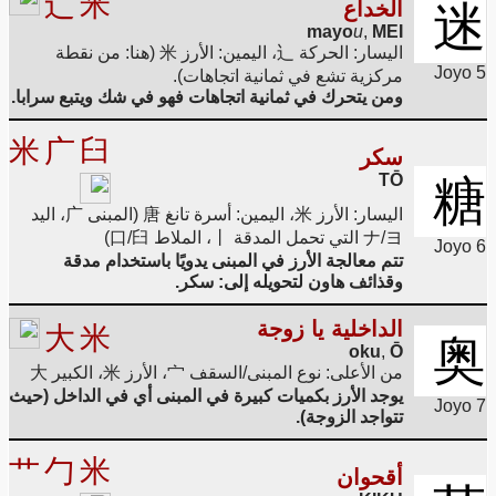
辶
米
الخداع
迷
mayo
u
,
MEI
اليسار: الحركة 辶، اليمين: الأرز 米 (هنا: من نقطة
Joyo 5
مركزية تشع في ثمانية اتجاهات).
ومن يتحرك في ثمانية اتجاهات فهو في شك ويتبع سرابا.
米
广
臼
سكر
TŌ
糖
اليسار: الأرز 米، اليمين: أسرة تانغ 唐 (المبنى 广، اليد
ナ/ヨ التي تحمل المدقة 丨، الملاط 口/臼)
Joyo 6
تتم معالجة الأرز في المبنى يدويًا باستخدام مدقة
وقذائف هاون لتحويله إلى: سكر.
الداخلية يا زوجة
大
米
奥
oku
,
Ō
من الأعلى: نوع المبنى/السقف 宀، الأرز 米، الكبير 大
يوجد الأرز بكميات كبيرة في المبنى أي في الداخل (حيث
Joyo 7
تتواجد الزوجة).
艹
勹
米
أقحوان