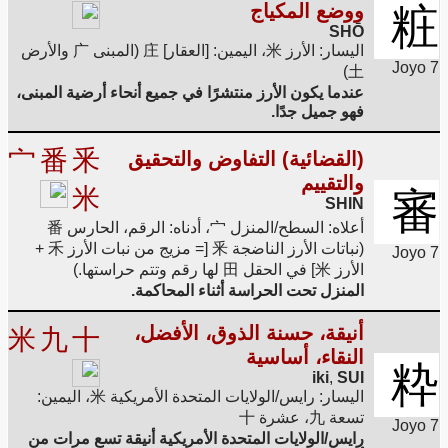
粧
ووضع المكياج
SHŌ
اليسار: الأرز 米، اليمين: [العقار] 庄 (المبنى 广 والأرض
Joyo 7
土)
عندما يكون الأرز منتشرًا في جميع أنحاء أرضية المبنى،
فهو جميل جدًا.
宀
番
釆
(القضائية) التفاوض والتحقيق
والتقييم
米
審
SHIN
أعلاه: السطح/المنزل 宀، أدناه: الرقم، الحارس 番
(نباتات الأرز الناضجة 釆 [= مزيج من نبات الأرز 禾 +
Joyo 7
الأرز 米] في الحقل 田 لها رقم وتتم حراستها.)
المنزل تحت الحراسة أثناء المحاكمة.
أنيقة، حسنة الذوق، الأفضل،
米
九
十
النقاء، أساسية
粋
iki
,
SUI
اليسار: رايس/الولايات المتحدة الأمريكية 米، اليمين:
تسعة 九، عشرة 十
Joyo 7
رايس/الولايات المتحدة الأمريكية أنيقة تسع مرات من