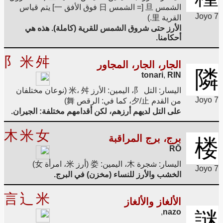
الشمس 旦 [= الشمس 日 فوق الأفق 一] يتم قياس
Joyo 7
القرية 里.)
الأرز حتى شروق الشمس للقرية (كاملة). هذه هي
أحكامنا.
阝
米
舛
الجار، الجار، المجاور
隣
tonari
,
RIN
اليسار: التل 阝، اليمين: الأرز 米، 舛 (نوعان مختلفان
Joyo 7
من القدم 夕/止، كما في: الرقص 舞)
على التل لديهم أرزهم، لكن أقدامهم مختلفة: الجيران.
木
米
女
برج، برج المراقبة
楼
RŌ
اليسار: شجرة 木، اليمين: 娄 (أرز 米، امرأة 女)
Joyo 7
الخشب والأرز للنساء (مخزن) في البرج.
言
辶
米
الألغاز والألغاز
,
nazo
謎