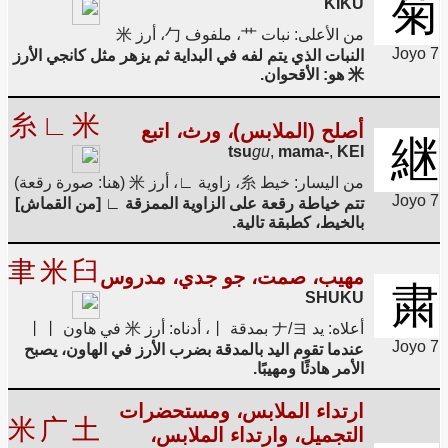
菊
KIKU
من الأعلى: نبات 艹، ملفوف 勹، أرز 米
Joyo 7
النبات الذي يتم لفه في البداية ثم يزهر مثل كانجي الأرز
米 هو: الأقحوان.
糸
∟
米
أصلح (الملابس)، ورث، اتبع
継
tsu
gu
,
mama-
,
KEI
من اليسار: خيط 糸، زاوية ∟، أرز 米 (هنا: صورة رقعة)
Joyo 7
تتم خياطة رقعة على الزاوية الممزقة ∟ [من القماش]
بالخيط، كطبقة تالية.
聿
米
臼
مهيب، صمت، جو جدي، مدروس
粛
SHUKU
أعلاه: يد ナ/ヨ بمدقة 丨، أدناه: أرز 米 في هاون 丨丨
Joyo 7
عندما تقوم اليد بالمدقة بضرب الأرز في الهاون، يصبح
الأمر هادئًا ومهيبًا.
ارتداء الملابس، ومستحضرات
米
广
土
التجميل، وارتداء الملابس،