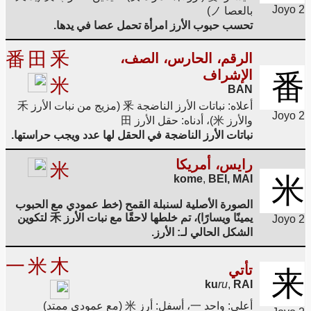
Joyo 2
بالعصا ノ)
تحسب حبوب الأرز امرأة تحمل عصا في يدها.
番
田
釆
الرقم، الحارس، الصف،
الإشراف
番
米
BAN
أعلاه: نباتات الأرز الناضجة 釆 (مزيج من نبات الأرز 禾
Joyo 2
والأرز 米)، أدناه: حقل الأرز 田
نباتات الأرز الناضجة في الحقل لها عدد ويجب حراستها.
رايس، أمريكا
米
米
kome
,
BEI, MAI
الصورة الأصلية لسنبلة القمح (خط عمودي مع الحبوب
يمينًا ويسارًا)، تم خلطها لاحقًا مع نبات الأرز 禾 لتكوين
Joyo 2
الشكل الحالي لـ: الأرز.
一
米
木
تأتي
来
ku
ru
,
RAI
أعلى: واحد 一، أسفل: أرز 米 (مع عمودي ممتد)