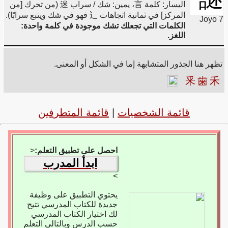
اليسار: كلمة 言، يمين: شك / سراب 迷 (من تحرك [من
المركز] في ثمانية اتجاهات 辶 فهو في شك ويتبع سرابًا).
Joyo 7
الكلمات التي تجعلك تشك موجودة في كلمة واحدة:
اللغز.
تظهر هنا الجذور المتشابهة إما في الشكل أو المعنى.
釆
歯
禾
قائمة الشخصيات
|
قائمة المتطرفين
احصل على تطبيق التعلم:
<
ابدأ المدرب
>
يحتوي التطبيق على وظيفة
جديدة للكتاب المدرسي تتيح
لك اختيار الكتاب المدرسي
حسب الدرس وبالتالي التعلم