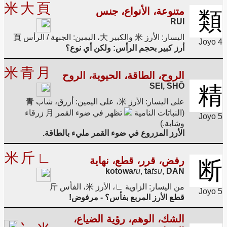
米
大
頁
متنوعة، الأنواع، جنس
類
RUI
اليسار: الأرز 米 والكبير 大، اليمين: الجبهة / الرأس 頁
Joyo 4
أرز كبير بحجم الرأس: ولكن أي نوع؟
米
青
月
الروح، الطاقة، الحيوية، الروح
SEI, SHŌ
精
على اليسار: الأرز 米، على اليمين: أزرق، شاب 青
(النباتات النامية
تظهر في ضوء القمر 月 زرقاء
Joyo 5
وشابة.)
الأرز المزروع في ضوء القمر مليء بالطاقة.
米
斤
∟
رفض، قرر، قطع، نهاية
断
kotowa
ru
,
ta
tsu
,
DAN
من اليسار: الزاوية ∟، الأرز 米، الفأس 斤
Joyo 5
قطع الأرز المربع بفأس؟ - مرفوض!
الشك، الوهم، رؤية الضياع،