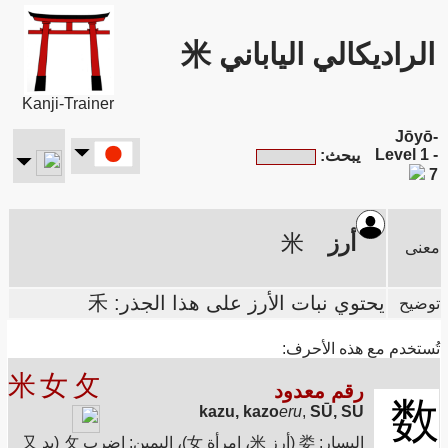
الراديكالي الياباني 米
Kanji-Trainer
Jōyō-
Level 1 -
يبحث:
7
أرز
米
معنى
يحتوي نبات الأرز على هذا الجذر: 禾
توضيح
تُستخدم مع هذه الأحرف:
米
女
攵
رقم معدود
数
kazu, kazo
eru
,
SŪ, SU
اليسار: 娄 (أرز 米، امرأة 女)، اليمين: اضرب 攵 (يد 又