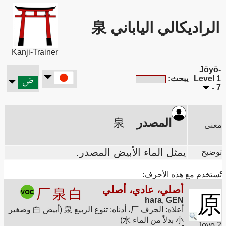
الراديكالي الياباني 泉
Kanji-Trainer
Jōyō-
Level 1
يبحث:
- 7
المصدر
泉
معنى
يمثل الماء الأبيض المصدر.
توضيح
تُستخدم مع هذه الأحرف:
أصلي، عادي، أصلي
厂
泉
白
原
hara
,
GEN
أعلاه: الجرف 厂، أدناه: تنوع الربيع 泉 (أبيض 白 وصغير
小 بدلاً من الماء 水)
Joyo 2