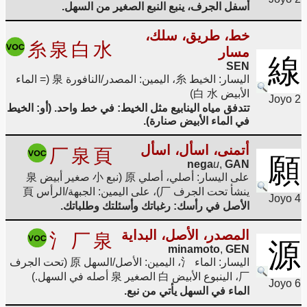
أسفل الجرف، ينبع النبع الصغير من السهل.
خط، طريق، سلك،
糸
泉
白
水
مسار
線
SEN
اليسار: الخيط 糸، اليمين: المصدر/النافورة 泉 (= الماء
الأبيض 白 水)
Joyo 2
تتدفق مياه الينابيع مثل الخيط: في خط واحد. (أو: الخيط
في الماء الأبيض صنارة).
أتمنى، اسأل، اسأل
厂
泉
頁
願
nega
u
,
GAN
على اليسار: أصلي، أصلي 原 (نبع 小 صغير أبيض 泉
ينشأ تحت الجرف 厂)، على اليمين: الجبهة/الرأس 頁
Joyo 4
الأصل في رأسك: رغباتك وأسئلتك وطلباتك.
المصدر، الأصل، البداية
氵
厂
泉
源
minamoto
,
GEN
اليسار: الماء 氵، اليمين: الأصل/السهل 原 (تحت الجرف
厂، الينبوع الأبيض 白 الصغير 泉 أصله في السهل.)
Joyo 6
الماء في السهل يأتي من نبع.