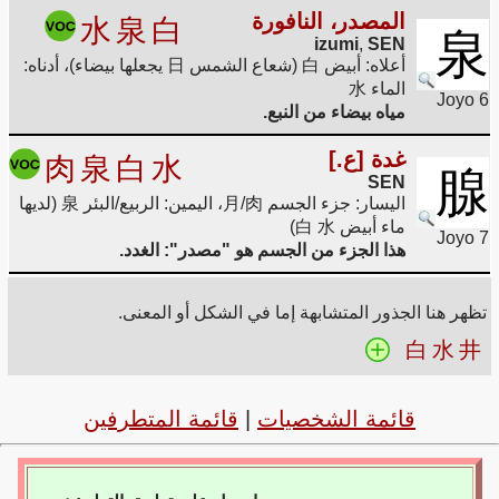
المصدر، النافورة
水
泉
白
泉
izumi
,
SEN
أعلاه: أبيض 白 (شعاع الشمس 日 يجعلها بيضاء)، أدناه:
الماء 水
Joyo 6
مياه بيضاء من النبع.
غدة [ع.]
肉
泉
白
水
腺
SEN
اليسار: جزء الجسم 月/肉، اليمين: الربيع/البئر 泉 (لديها
ماء أبيض 白 水)
Joyo 7
هذا الجزء من الجسم هو "مصدر": الغدد.
تظهر هنا الجذور المتشابهة إما في الشكل أو المعنى.
白
水
井
قائمة الشخصيات
|
قائمة المتطرفين