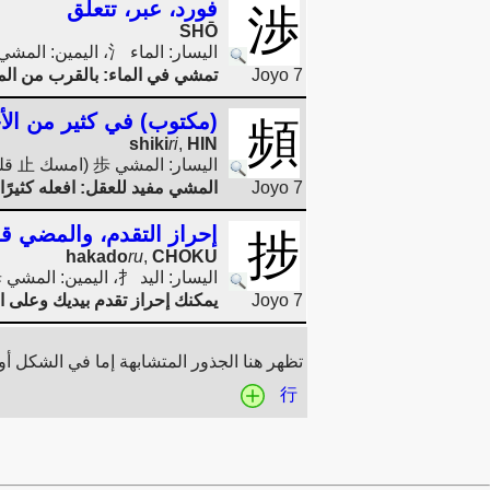
فورد، عبر، تتعلق
渉
SHŌ
اليسار: الماء 氵، اليمين: المشي 歩 (امسك 止 قليلاً 少 عندما: المشي)
Joyo 7
تمشي في الماء: بالقرب من ال
(مكتوب) في كثير من الأح
頻
shiki
ri
,
HIN
اليسار: المشي 歩 (امسك 止 قليلاً 少)، اليمين: الجبهة / الرأس 頁
Joyo 7
المشي مفيد للعقل: افعله كثيرًا.
إحراز التقدم، والمضي قد
捗
hakado
ru
,
CHOKU
اليسار: اليد 扌، اليمين: المشي 歩 (امسك 止 قليلاً 少.)
Joyo 7
يمكنك إحراز تقدم بيديك وعلى ال
تظهر هنا الجذور المتشابهة إما في الشكل أو 
行