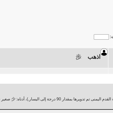
:
اذهب
歩