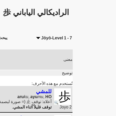
الراديكالي الياباني 歩
يبحث
Jōyō-Level 1 - 7
معنى
توضيح
تُستخدم مع هذه الأحرف:
للمشي
歩
aru
ku
,
ayu
mu
,
HO
أعلاه: توقف 止 (= صورة لبصمة القدم اليمنى تم تدويرها بمقدار 90 درجة إلى اليسار.)، أدناه: 少 صغير (مثل هذا الخط الصغير ノ ليس كافيًا.)
Joyo 2
توقف قليلاً أثناء المشي.