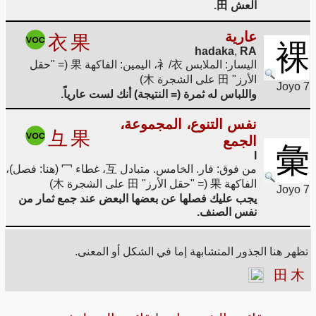
العش 田.
عارية
衣
果
裸
hadaka
,
RA
اليسار: الملابس 衤/衣، اليمين: الفاكهة 果 (= "حقل
الأرز" 田 على الشجرة 木)
Joyo 7
واللباس له ثمرة (= النتيجة) أنك لست عارياً.
نفس التنوع، المجموعة،
彑
果
الجمع
彙
I
من فوق: فار. الخامس. متبادل 互، غطاء 冖 (هنا: فصل)،
الفاكهة 果 (= "حقل الأرز" 田 على الشجرة 木)
Joyo 7
يجب عليك فصلها عن بعضها البعض عند جمع ثمار من
نفس الصنف.
تظهر هنا الجذور المتشابهة إما في الشكل أو المعنى.
田
木