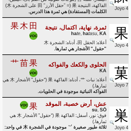
الفاكهة، النتيجة 果 (= "حقل الأرز" 田 على الشجرة 木)
Joyo 4
الكلمات (المستفادة) هي ثمرة هذا الدرس.
果
木
田
ثمرة، نهاية، اكتمال، نتيجة
果
ha
te
,
ha
tasu
,
KA
أعلاه: الحقل 田، أدناه: الشجرة 木
Joyo 4
"حقول" الأشجار هي ثمارها.
艹
苗
果
الحلوى والكعك والفواكه
菓
KA
أعلاه: نبات 艹، أدناه: الفاكهة 果 (“حقول” الأشجار 木 هي
Joyo 7
ثمارها.)
الفواكه النباتية موجودة في الحلويات.
عش، أرض خصبة، الموقد
果
su
,
SŌ
巣
فوق: نور، أسفل: الفاكهة 果 (“حقول” الأشجار 木 هي
ثمارها.)
ثلاثة طيور صغيرة
موجودة في الشجرة 木 في واحد:
Joyo 4