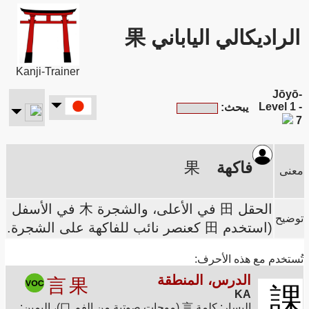
الراديكالي الياباني 果
Kanji-Trainer
Jōyō-
Level 1 -
يبحث:
7
فاكهة
果
معنى
الحقل 田 في الأعلى، والشجرة 木 في الأسفل
توضيح
(استخدم 田 كعنصر نائب للفاكهة على الشجرة.
تُستخدم مع هذه الأحرف:
الدرس، المنطقة
言
果
課
KA
اليسار: كلمة 言 (موجات صوتية من الفم 口)، اليمين: