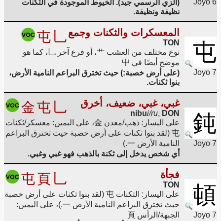
Joyo 6
(الزي الرسمي جيد). الخيوط الموجودة في الثكنات
نظيفة ونظيفة.
المعسكرات والثكنات وجمع
屯
乚
TON
屯
نوع مختلف من العشب 艹، أو فرع آخر 乚، كما هو
موضح أيضًا في 屮
Joyo 7
(على أرض خصبة:) حيث تخترق البراعم النامية الأرض،
بنوا ثكنات.
غبي، غبي، ضعيف، أخرق
金
屯
乚
nibu
i/ru
,
DON
鈍
على اليسار: ذهب/معدن 金، على اليمين: معسكر/ثكنات
屯 (لقد بنوا ثكنات على أرض خصبة حيث تخترق البراعم
Joyo 7
النامية الأرض 一.)
أي شخص يدخل إلى ثكنة بالذهب فهو غبي وغبي.
فجأة
屯
頁
乚
TON
頓
على اليسار: الثكنات 屯 (لقد بنوا ثكنات على أرض خصبة
حيث تخترق البراعم النامية الأرض 一.)، على اليمين:
Joyo 7
الجبهة/الرأس 頁