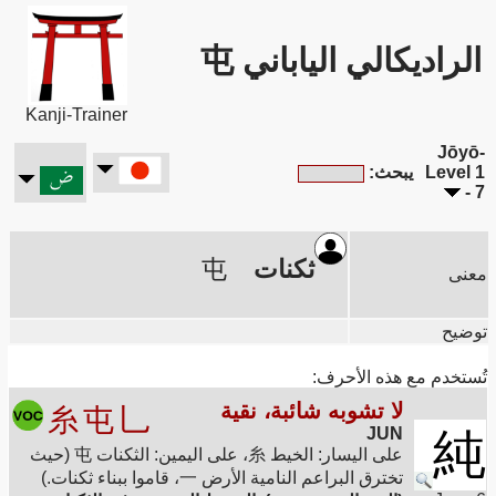
الراديكالي الياباني 屯
Kanji-Trainer
Jōyō-
Level 1
يبحث:
- 7
ثكنات
屯
معنى
توضيح
تُستخدم مع هذه الأحرف:
لا تشوبه شائبة، نقية
糸
屯
乚
JUN
純
على اليسار: الخيط 糸، على اليمين: الثكنات 屯 (حيث
تخترق البراعم النامية الأرض 一، قاموا ببناء ثكنات.)