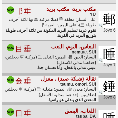
مكتب بريد، مكتب بريد
⻏
垂
YŪ
郵
على اليسار: معلقة 垂 (هنا: مركبة 車 بها ثلاثة أحرف
طويلة 三)، على اليمين: القرية ⻏
Joyo 6
تقوم عربة تسليم البريد المكونة من ثلاثة أحرف طويلة
بتوزيع البريد في القرية.
النعاس، النوم، التعب
目
垂
睡
nemu
ru
,
SUI
اليسار: العين 目، اليمين: التدلى 垂 (مركبة 車 بعجلتين،
إحداهما تتدلى للأسفل.)
Joyo 7
عيني تتدلى بالفعل، وأنا نعسان جدا.
ثقالة (شبكة صيد) ، مغزل
金
垂
錘
tsumu, omori
,
SUI
اليسار: معدن 金، اليمين: متدلية 垂 (مركبة 車 بعجلتين
إضافيتين، إحداهما متدلية للأسفل).
Joyo 8
المعدن الذي يتدلى هو راسيا.
اللعاب، البصق
口
垂
tsuba
,
DA