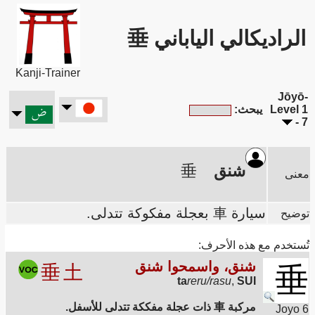
الراديكالي الياباني 垂
Kanji-Trainer
Jōyō-
Level 1
يبحث:
- 7
شنق
垂
معنى
سيارة 車 بعجلة مفكوكة تتدلى.
توضيح
تُستخدم مع هذه الأحرف:
شنق، واسمحوا شنق
垂
土
垂
ta
reru/rasu
,
SUI
مركبة 車 ذات عجلة مفككة تتدلى للأسفل.
Joyo 6