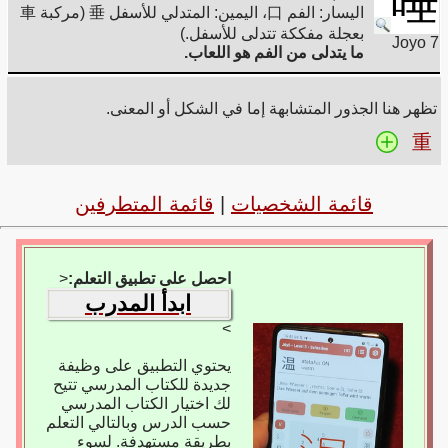
唾
اليسار: الفم 口، اليمين: المتدلي للأسفل 垂 (مركبة 車
بعجلة مفككة تتدلى للأسفل.)
Joyo 7
ما يتدلى من الفم هو اللعاب.
تظهر هنا الجذور المتشابهة إما في الشكل أو المعنى.
重
قائمة الشخصيات
|
قائمة المتطرفين
احصل على تطبيق التعلم:
<
ابدأ المدرب
>
يحتوي التطبيق على وظيفة
جديدة للكتاب المدرسي تتيح
لك اختيار الكتاب المدرسي
حسب الدرس وبالتالي التعلم
بطريقة مستهدفة. لسوء