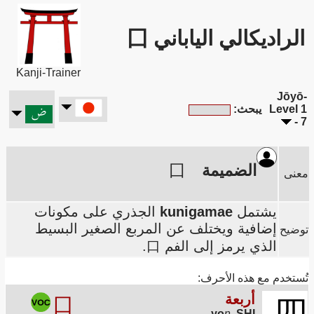
الراديكالي الياباني 囗
Kanji-Trainer
Jōyō-
Level 1
يبحث:
- 7
الضميمة
囗
معنى
يشتمل
kunigamae
الجذري على مكونات
إضافية ويختلف عن المربع الصغير البسيط
توضيح
الذي يرمز إلى الفم 口.
تُستخدم مع هذه الأحرف:
أربعة
囗
四
yo
n
,
SHI