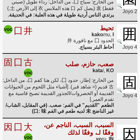
من الخارج: سياج 囗، من الداخل: رداء طويل (صيني
فقط) 袁 (يصل كم 口 هذه الملابس 衣 إلى الأرض 土.)
Joyo 2
يرتدي الناس أردية طويلة في هذه العلبة: في الحديقة.
تحيط
囗
井
囲
kako
mu
,
I
الحدود 囗 مع نافورة 井
Joyo 4
أحاط البئر بسياج.
固
囗
古
صعب، حازم، صلب
kata
i
,
KO
固
من الخارج: إطار، حدود 囗، لكن هنا كفم 口، من الداخل:
古 قديم (= شاهد قبر). [أشياء مثل اللحوم من الحيوانات
القديمة أو الخضروات/الجذور القديمة تصبح قاسية مع
Joyo 4
تقدم العمر.]
الطعم "القديم" في الفم: صعب. (في المقابل، الشاب/
غير الناضج 未 لديه طعم في الفم 口: 味)
السبب، السبب، الناجم عن،
因
囗
大
因
وفقًا لـ، وفقًا لذلك
yo
ru
,
IN