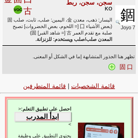
سجن، سجن، ربط
古
KO
錮
اليسار: ذهب، معدن 金، اليمين: صلب، ثابت، صلب 固
(بعض الأشياء 囗 [= اللحوم، بعض الخضروات] تصبح
Joyo 7
صلبة مع تقدم العمر 古 [= شاهد القبر] 固)
المعدن صلب/صلب ويستخدم: للزنزانة.
تظهر هنا الجذور المتشابهة إما في الشكل أو المعنى.
固
口
قائمة الشخصيات
|
قائمة المتطرفين
احصل على تطبيق التعلم:
<
ابدأ المدرب
>
يحتوي التطبيق على وظيفة