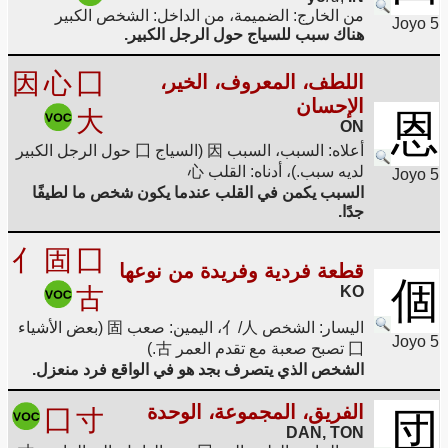
من الخارج: الضميمة، من الداخل: الشخص الكبير
Joyo 5
هناك سبب للسياج حول الرجل الكبير.
因
心
囗
اللطف، المعروف، الخير،
الإحسان
大
恩
ON
أعلاه: السبب، السبب 因 (السياج 囗 حول الرجل الكبير
لديه سبب.)، أدناه: القلب 心
Joyo 5
السبب يكمن في القلب عندما يكون شخص ما لطيفًا
جدًا.
亻
固
囗
قطعة فردية وفريدة من نوعها
個
古
KO
اليسار: الشخص 亻/人، اليمين: صعب 固 (بعض الأشياء
Joyo 5
囗 تصبح صعبة مع تقدم العمر 古.)
الشخص الذي يتصرف بجد هو في الواقع فرد منعزل.
الفريق، المجموعة، الوحدة
囗
寸
団
DAN, TON