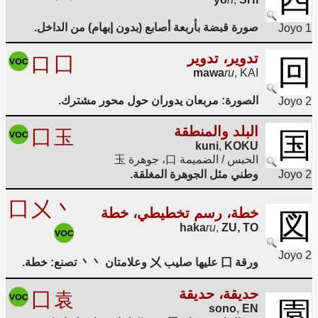
صورة قبضة بأربعة أصابع (بدون إبهام) من الداخل.
Joyo 1
تدوير، تدوير
口
囗
回
mawa
ru
,
KAI
الصورة: مربعان يدوران حول محور مشترك.
Joyo 2
البلد والمنطقة
囗
玉
国
kuni
,
KOKU
الحبس / الضميمة 口، جوهرة 玉
Joyo 2
وطني مثل الجوهرة المغلقة.
囗
㐅
丶
خطة، رسم تخطيطي، خطة
図
haka
ru
,
ZU, TO
Joyo 2
ورقة 囗 عليها صليب 㐅 وعلامتان 丶丶 تصنع: خطة.
حديقة، حديقة
囗
袁
園
sono
,
EN