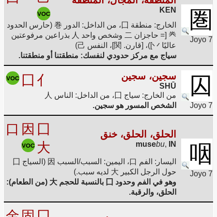
المنطقة، المجال، المنطقة
KEN
圏
الخارج: منطقة 囗، من الداخل: الدور 巻 (حارس الحدود
龹 [= حاجزان 二 وشخص واحد 人 بذراعين مرفوعتين
Joyo 7
عاليًا 丷])، [قارن. 関]، النفس 己)
سياج مع مركز حدودي لنفسك: منطقتنا أو منطقتنا.
سجين، سجين
囗
亻
囚
SHŪ
من الخارج: سياج 囗، من الداخل: الناس 人
Joyo 7
الشخص المسور هو سجين.
口
因
囗
الحلق، الحلق، خنق
大
muse
bu
,
IN
咽
اليسار: الفم 口، اليمين: السبب/السبب 因 (السياج 囗
حول الرجل الكبير 大 لديه سبب.)
Joyo 7
وهو في الفم وحدود 囗 بالنسبة للحجم 大 (من الطعام):
الحلق، والرقبة.
金
固
囗