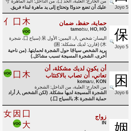
من الخارج: العلبة، الحد 囗، من الداخل: اليد الماهرة 寸
Joyo 5
عليك أن تضع حدودًا وتحتاج إلى يد ماهرة لبناء فريق.
亻
囗
木
حماية، حفظ، ضمان
tamo
tsu
,
HO, HŌ
保
اليسار: شخص 人، اليمين: الأول 呆 (سياج 囗، شجرة
木) (قارن: لديك مشكلة: 困)
Joyo 5
يريد الشخص سياجًا حول الشجرة لحمايتها. (من ناحية
أخرى، الشجرة المسيجة تسبب مشاكل.)
أن يكون لديك مشكلة، أن
囗
木
تعاني، أن تصاب بالاكتئاب
困
koma
ru
,
KON
من الخارج: العلبة، من الداخل: الشجرة
Joyo 6
الشجرة المسيجة لديها مشكلة. (لكن الشخص 人 أراد
حماية الشجرة 木 بالسياج 囗.)
女
因
囗
زواج
大
IN
姻