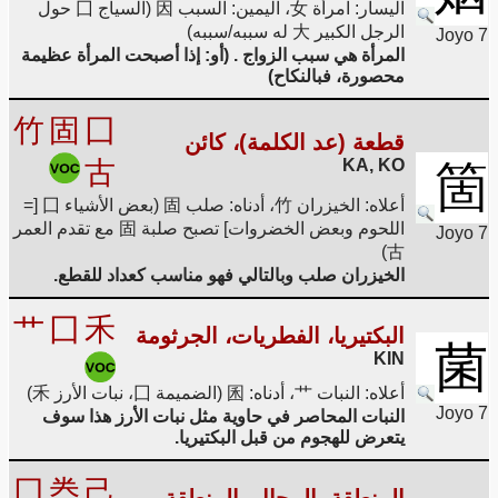
اليسار: امرأة 女، اليمين: السبب 因 (السياج 囗 حول
الرجل الكبير 大 له سببه/سببه)
Joyo 7
المرأة هي سبب الزواج . (أو: إذا أصبحت المرأة عظيمة
محصورة، فبالنكاح)
竹
固
囗
قطعة (عد الكلمة)، كائن
古
KA, KO
箇
أعلاه: الخيزران 竹، أدناه: صلب 固 (بعض الأشياء 囗 [=
اللحوم وبعض الخضروات] تصبح صلبة 固 مع تقدم العمر
Joyo 7
古)
الخيزران صلب وبالتالي فهو مناسب كعداد للقطع.
艹
囗
禾
البكتيريا، الفطريات، الجرثومة
菌
KIN
أعلاه: النبات 艹، أدناه: 囷 (الضميمة 囗، نبات الأرز 禾)
Joyo 7
النبات المحاصر في حاوية مثل نبات الأرز هذا سوف
يتعرض للهجوم من قبل البكتيريا.
囗
龹
己