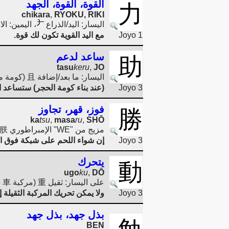
القوة، القوة، الجهد
力
chikara
,
RYOKU, RIKI
اليسار: اليد/الذراع
، اليمين: الانتفاخ ノ كتعزيز (العض
Joyo 1
مع اليد القوية تكون لك قوة.
ساعد لدعم
助
tasu
keru
,
JO
اليسار: ما بعد/إضافة 且 (كومة من الحجارة (= مغزل حجري) يوضع عليها حجر "إضافة")، يمين: قوة 力 (يد/ذراع
Joyo 3
(عند بناء كومة الحجر) ستساعد 
فوز، قهر، تجاوز
勝
ka
tsu
,
masa
ru
,
SHŌ
مزيج من "WE" الإمبراطوري 朕 والقوة 力، الأفضل: اللحم 月/肉، 龹 = النار 火 مع شبكة الشواء 二، الطاقة 力
Joyo 3
إن شواء اللحم على شبكة فوق ال
يتحرك
動
ugo
ku
,
DŌ
على اليسار: ثقيل 重 (مركبة 車 ذات عجلات مزدوجة)، على اليمين: القوة 力 (يد/ذراع
Joyo 3
ولا يمكن تحريك المركبة الثقيلة إل
بذل جهد، بذل جهد
BEN