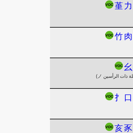
堇
力
竹
肉
幺
扌
口
亥
豕