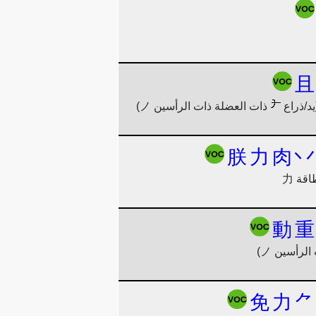
且
ذات العضلة ذات الرأسين ノ)
朕
力
肉
丷
動
重
لرأسين ノ)
免
力
⺈