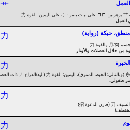
العمل
艹
)، على اليمين: القوة 力
 العمل.
منطق، حبكة (رواية)
力
ة من خلال العضلات والأوتار.
لخبرة
力
مر طفولي.
力
ا مختطف!
وم
力