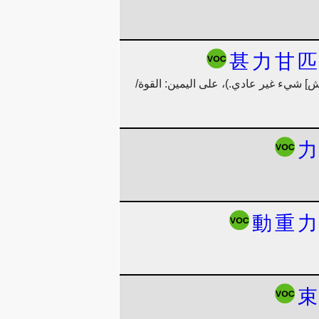
甚
力
甘
匹
ق به لفتان متطابقتان من القماش] شيء غير عادي.)، على اليمين: القوة/
力
動
重
力
束