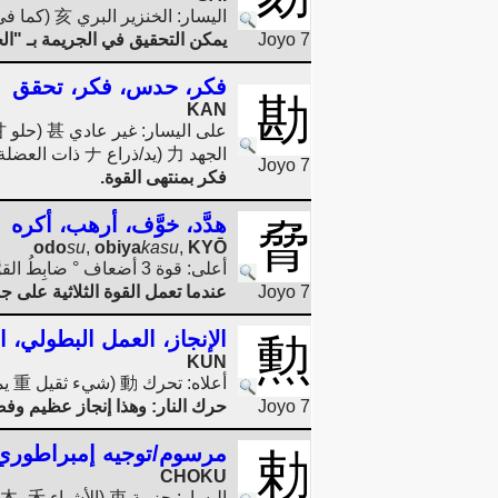
اليسار: الخنزير البري 亥 (كما في علامة البروج الخنزير 豕/豚)، اليمين: القوة 力
Joyo 7
يمكن التحقيق في الجريمة بـ "الخ
فكر، حدس، فكر، تحقق
勘
KAN
الجهد 力 (يد/ذراع ナ ذات العضلة ذات الرأسين ノ)
Joyo 7
فكر بمنتهى القوة.
هدَّد، خوَّف، أرهب، أكره
脅
odo
su
,
obiya
kasu
,
KYŌ
أعلى: قوة 3 أضعاف ° ضابِطُ القوَّة/ ضابِطُ القَلْبِ/ ضابِطُ القَلْبِ: من تحت الجسم 月 / 肉
Joyo 7
عندما تعمل القوة الثلاثية على 
الإنجاز، العمل البطولي، ا
勲
KUN
أعلاه: تحرك 動 (شيء ثقيل 重 يمكن تحريكه بقوة 力)، أدناه: نار 灬
Joyo 7
حرك النار: وهذا إنجاز عظيم 
مرسوم/توجيه إمبراطوري
勅
CHOKU
اليسار: حزمة 束 (الأشياء 木، 禾 التي يتم ربطها معًا بحزام 口 لتكوين حزمة)، اليمين: الطاقة 力