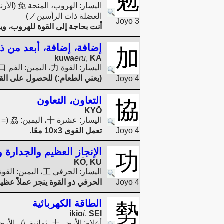
勉
اليسار: الهروب، المنحة 免 (الأرنب الهارب 兔=兎=[うさぎ] - الأذن الطويلة ⺈، العيون الكبيرة 罒، الأرجل 儿)، اليمين: القوة 力 (اليد/الذراع
العضلة ذات الرأسينノ)
Joyo 3
أنت بحاجة إلى القوة للهروب، ويت
إضافة، إضافة، أبعد من ذ
加
kuwa
eru
,
KA
اليسار: القوة 力، اليمين: الفم 口
(يعني الطعام:) للحصول على القوة 力 عليك أن تضيف شيئا: إلى ال
Joyo 4
التعاون، التعاون
協
KYŌ
اليسار: عشرة 十، اليمين: 劦 (= قوة 3x 力)
Joyo 4
تعمل القوى 10x3 معًا.
الإنجاز العظيم والجدارة 
功
KŌ, KU
اليسار: الحرفي 工، اليمين: القوة 力 (اليد/الذراع
Joyo 4
الحرفي ذو القوة ينجز عملاً عظيما
الطاقة الكهربائية
勢
ikio
i
,
SEI
أعلاه: الأرض 土، ثمانية 八، الأرض 土؛ مستدير 丸 (شيء ذو تسعة جوانب يصبح مستديرًا بلكنة أخرى 丶)، أدناه: القوة، الجهد 力