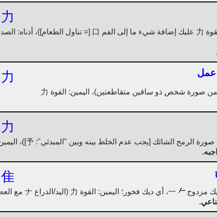
力
، عمل
力
力
جبه.
隹
一، أي ديك فخور؛ اليمين: القوة 力 (اليد/الذراع ナ مع العضلة ذات الرأسين ノ)
ناعي.