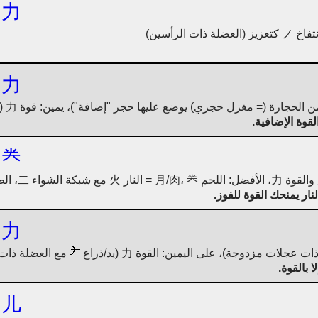
力
لة ذات الرأسين)
力
القوة الإضافية.
龹
نار يمنحك القوة للفوز.
力
مع العضلة ذات ا
ا بالقوة.
儿