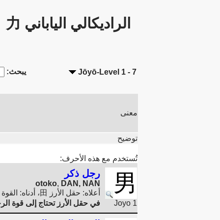
الراديكالي الياباني 力
يبحث:
Jōyō-Level 1 - 7
معنى
توضيح
تُستخدم مع هذه الأحرف:
رجل ذكر
男
otoko
,
DAN, NAN
أعلاه: حقل الأرز 田، أدناه: القوة 力 (اليد/الذراع
Joyo 1
في حقل الأرز تحتاج إلى قوة الر