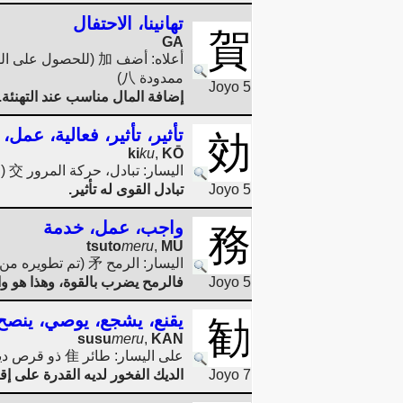
تهانينا، الاحتفال
賀
GA
ممدودة 八)
Joyo 5
إضافة المال مناسب عند التهنئة.
تأثير، تأثير، فعالية، عمل
効
ki
ku
,
KŌ
اليسار: تبادل، حركة المرور 交 (من صورة شخص ذو ساقين متقاطعتين)، اليمين: القوة 力
Joyo 5
تبادل القوى له تأثير.
واجب، عمل، خدمة
務
tsuto
meru
,
MU
اليسار: الرمح 矛 (تم تطويره من صورة الرمح الشائك [يجب عدم الخلط بينه وبين "المبدئي": 予])، اليمين: الضرب 攵 (اليد 又 بالعصا ノ)، القوة 力
Joyo 5
فالرمح يضرب بالقوة، وهذا هو وا
يقنع، يشجع، يوصي، ينصح
勧
susu
meru
,
KAN
على اليسار: طائر 隹 ذو قرص ديك مزدوج
Joyo 7
الديك الفخور لديه القدرة على إق