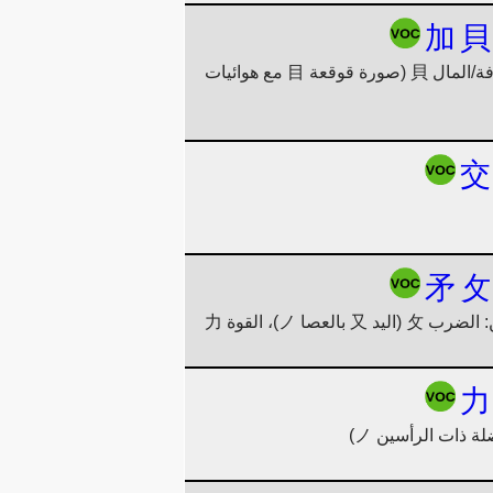
加
貝
أعلاه: أضف 加 (للحصول على القوة 力 عليك إضافة شيء ما إلى الفم 口 [= تناول الطعام])، أدناه: الصدفة/المال 貝 (صورة قوقعة 目 مع هوائيات
交
矛
攵
力