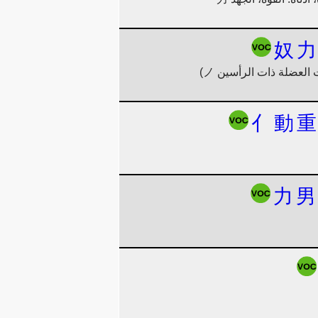
奴
力
العضلة ذات الرأسين ノ)
亻
動
重
力
男