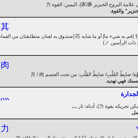
نزير" والقوة.
其
على اليسار: غير عادي 甚 (حلو 甘 [فم به شيء ما] أو ما شابه 匹 [صندو
肉
جسمك فهي تهديد.
لجدارة
灬
وفضل.
力