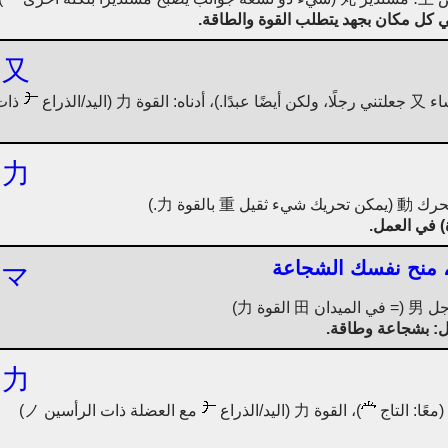
ي كل مكان بجهد يتطلب القوة والطاقة.
又
ذات 
力
ة) في العمل.
، منح نفسك الشجاعة
マ
: بشجاعة وطاقة.
力
)، القوة 力 (اليد/الذراع
مع العضلة ذات الرأسين ノ)