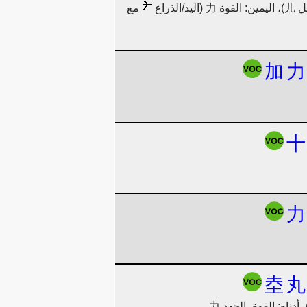
مع
加
力
十
力
坴
丸