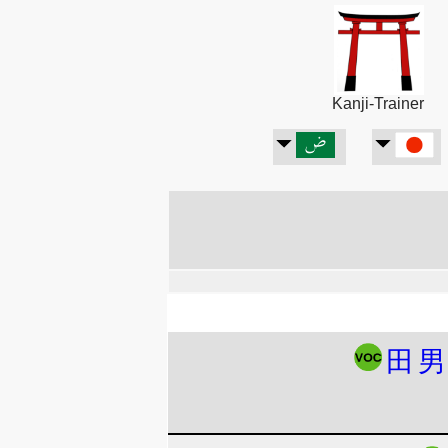
Kanji-Trainer
田
男