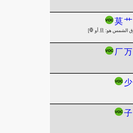
莫
艹
]
厂
万
少
子