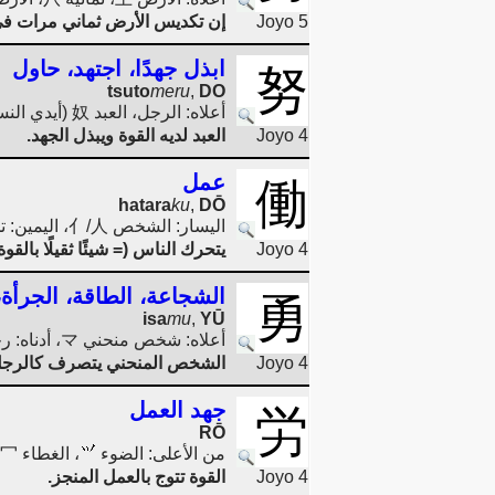
Joyo 5
إن تكديس الأرض ثماني مرات ف
ابذل جهدًا، اجتهد، حاول
努
tsuto
meru
,
DO
أعلاه: الرجل، العبد 奴 (أيدي النساء 又 جعلتني رجلًا، ولكن أيضًا عبدًا.)، أدناه: القوة 力 (اليد/الذراع
Joyo 4
العبد لديه القوة ويبذل الجهد.
عمل
働
hatara
ku
,
DŌ
اليسار: الشخص 亻/人، اليمين: تحرك 動 (يمكن تحريك شيء ثقيل 重 بالقوة 力.)
Joyo 4
يتحرك الناس (= شيئًا ثقيلًا بالقو
الشجاعة، الطاقة، الجرأة
勇
isa
mu
,
YŪ
أعلاه: شخص منحني マ، أدناه: رجل 男 (= في الميدان 田 القوة 力)
Joyo 4
الشخص المنحني يتصرف كالرجل
جهد العمل
労
RŌ
من الأعلى: الضوء
، الغطاء 冖 (معًا: التاج
Joyo 4
القوة تتوج بالعمل المنجز.