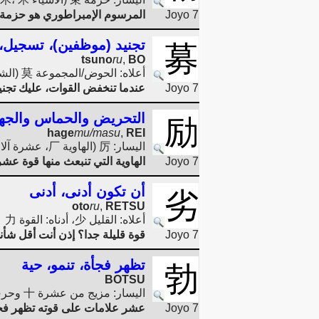
Joyo 7
المرسوم الإمبراطوري هو حزمة
تجنيد (موظفين)، تسجيل، 
募
tsuno
ru
,
BO
أعلاه: الحوض/المجموعة 莫 (الشمس 日 تغرب بين النباتات 艹، 艹=大)، أدناه: الطاقة 力 [ملاحظة: شروق الشمس هو: 旦 أو
Joyo 7
عندما تنخفض القوات، عليك تجنيد 
التحريض والحماس والجه
励
hage
mu/masu
,
REI
اليسار: 厉 (الهاوية 厂، عشرة آلاف 万)، اليمين: القوة 力
Joyo 7
الهاوية التي تنبعث منها قوة عش
أن تكون أدنى، أدنى
劣
oto
ru
,
RETSU
أعلاه: القليل 少، أدناه: القوة 力
Joyo 7
قوة قليلة جدا؟ إذن أنت أقل شأنا
تظهر فجأة، تنمو، حية
勃
BOTSU
اليسار: مزيج من عشرة 十 وحرف، حرف 字، يمين: قوة 力
Joyo 7
عشر علامات على قوته تظهر فج