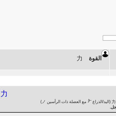
القوة
力
力
مع العضلة ذات الرأسين ノ)
جل.