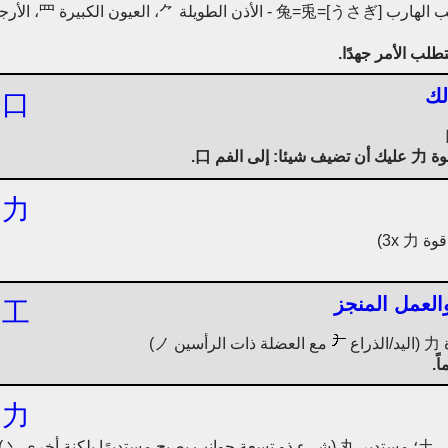
طلب الأمر جهدًا.
لك
口
فم 口.
力
والعمل المنجز
工
مع العضلة ذات الرأسين ノ)
ً.
力