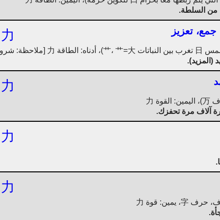
 من السلطة.
جمع، تعزيز
力
(المزيد).
د
力
رة آلاف مرة تحفزك.
力
.
力
أة.