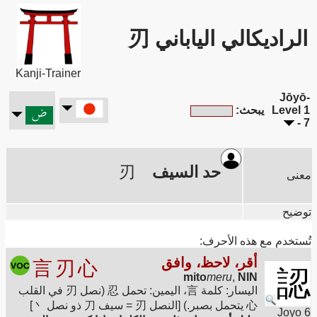
الراديكالي الياباني 刃
Kanji-Trainer
Jōyō-
Level 1
يبحث:
- 7
حد السيف
刃
معنى
توضيح
تُستخدم مع هذه الأحرف:
أقر، لاحظ، وافق
言
刃
心
認
mito
meru
,
NIN
اليسار: كلمة 言، اليمين: تحمل 忍 (نصل 刃 في القلب
心 يتحمل بصبر.) [النصل 刃 = سيف 刀 ذو نصل 丶]
Joyo 6