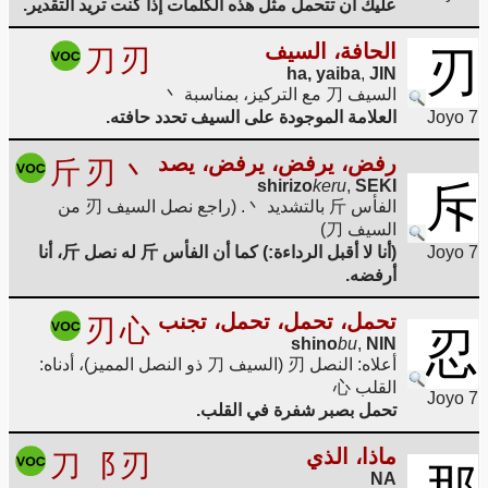
عليك أن تتحمل مثل هذه الكلمات إذا كنت تريد التقدير.
الحافة، السيف
刀
刃
刃
ha, yaiba
,
JIN
السيف 刀 مع التركيز، بمناسبة 丶
Joyo 7
العلامة الموجودة على السيف تحدد حافته.
رفض، يرفض، يرفض، يصد
斤
刃
丶
shirizo
keru
,
SEKI
斥
الفأس 斤 بالتشديد 丶. (راجع نصل السيف 刃 من
السيف 刀)
Joyo 7
(أنا لا أقبل الرداءة:) كما أن الفأس 斤 له نصل 斤، أنا
أرفضه.
تحمل، تحمل، تحمل، تجنب
刃
心
忍
shino
bu
,
NIN
أعلاه: النصل 刃 (السيف 刀 ذو النصل المميز)، أدناه:
القلب 心
Joyo 7
تحمل بصبر شفرة في القلب.
ماذا، الذي
刀
⻏
刃
NA