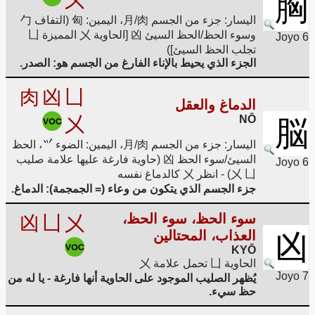
胸
اليسار: جزء من الجسم 月/肉، اليمين: 匈 (التفاف 勹
وسوء الحظ/الحظ السيئ 凶 [الحاوية 㐅 المميزة 凵
Joyo 6
تجلب الحظ السيئ])
الجزء الذي يحيط بالإناء الفارغ من الجسم هو: الصدر.
肉
凶
凵
الدماغ والعقل
㐅
NŌ
脳
اليسار: جزء من الجسم 月/肉، اليمين: الضوء
، الحظ
السيئ/سوء الحظ 凶 (حاوية فارغة عليها علامة صليب
Joyo 6
㐅 凵) - انظر 㐅 كالدماغ نفسه
جزء الجسم الذي يتكون من وعاء (= الجمجمة): الدماغ.
سوء الحظ، سوء الحظ،
凶
凵
㐅
العذاب، المحتالين
凶
KYŌ
الحاوية 凵 تحمل علامة 㐅
Joyo 7
يُظهر الصليب الموجود على الحاوية أنها فارغة - يا له من
حظ سيء.