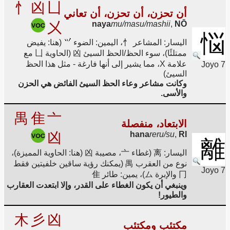
忄
凶
凵
أن تحزن، أن تحزن، أن تعاني
㐅
naya
mu/masu/mashii
,
NŌ
悩
اليسار: المشاعر 忄، اليمين: الضوء
(هنا: يفيض
ممتلئًا)، سوء الحظ/الحظ السيئ 凶 (الحاوية 凵 مع
علامة X، مما يشير إلى أنها فارغة - مثل هذا الحظ
Joyo 7
السيئ)
وكانت مشاعر وعاء الحظ السيئ الفائض هي الحزن
والأسى.
禺
隹
亠
الابتعاد، منفصلة
凶
hana
reru/su
,
RI
離
اليسار: 离 (غطاء 亠، مصيبة 凶 (هنا: الحاوية المميزة)،
نوع من العقرب 禺 (يمكنك رؤية ساقين خلفيتين فقط
Joyo 7
冂 والإبرة ム)، يمين: طائر 隹
وينبغي أن يكون الغطاء على القدر، وإلا ابتعدت العقارب
والطيور!
木
彡
凶
مكتئب ومكتئب