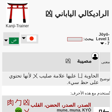
الراديكالي الياباني 凶
Kanji-Trainer
Jōyō-
Level 1
يبحث:
- 7
مصيبة
凶
معنى
الحاوية 凵 عليها علامة صليب 㐅 لأنها تحتوي
توضيح
على حظ سيء.
تُستخدم مع هذه الأحرف:
肉
勹
凶
الصدر، الصدر، الحضن، القلب
㐅
mune, muna
,
KYŌ