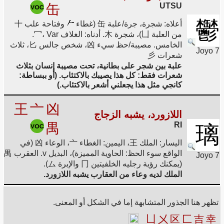
缶
UTSU
鬱
أعلاه: شجرة، جرة/علبة 缶 (غطاء
وفتاحة علب 十
من العلبة 凵)، شجرة 木. أدناه: الغلاف 冖، Var.
الخامس. مصيبة/حظ سيء 凶، شخص جالس 匕، ثلاث
Joyo 7
شعرات 彡
علبة بين شجر على بطانية، تحت مصيبة إنسان بثلاث
شعرات فقط: كل هذا يصيبك بالاكتئاب. (أو ببساطة:
كانجي مثل هذا يجعلني أشعر بالاكتئاب.)
王
亠
凶
اللازورد، يشبه الزجاج
禺
RI
璃
اليسار: الملك 王، اليمين: الغطاء 亠، الوعاء 凶 (في
الواقع سوء الحظ: الحاوية المميزة)، البديل v. العقرب 禺
Joyo 7
(يمكنك رؤية رجليه الخلفيتين 冂 والإبرة ム).
الملك لديه وعاء من العقارب يشبه اللازورد.
تظهر هنا الجذور المتشابهة إما في الشكل أو المعنى.
凵
㐅
区
匚
吉
幸