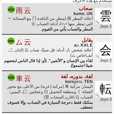
تُستخدم مع هذه الأحرف:
سحاب
雨
云
雲
kumo
,
UN
أعلاه: المطر 雨 (منظر من النافذة 冂 مع السحابة 一
التي تمطر منها =،=)، أدناه: الضباب 云
Joyo 2
المطر والضباب يأتي من الغيوم.
يقابل
ム
云
a
u
,
KAI, E
会
أعلاه: شخص 人، أدناه: قل شيئًا، ضباب 云 (اثنان 二،
أنف/خاص ム)
Joyo 2
لقاء بين الإنسان و"الأنفين". (أو: إذا قال الناس لبعضهم
شيئا اجتمعوا).
لفة، بدوره، لفة
車
云
koro
geru
,
TEN
転
اليسار: مركبة 車 (مركبة (عربة) من الأعلى مع محور
العجلة 丨 ومنطقة التحميل 日 وعجلتين 二)، اليمين:
الضباب 云 (قارن السحاب 雲)
Joyo 3
يمكنك فقط دحرجة السيارة في الضباب، وإلا فسوف
تنعطف.