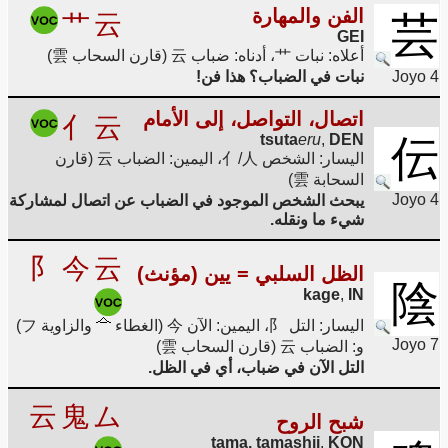
الفن والمهارة
艹
云
芸
GEI
أعلاه: نبات 艹، أدناه: ضباب 云 (قارن السحاب 雲)
Joyo 4
نبات في الضباب؟ هذا فن!
اتصال، التواصل، إلى الأمام
亻
云
tsuta
eru
,
DEN
伝
اليسار: الشخص 亻/人، اليمين: الضباب 云 (قارن
السحابة 雲)
Joyo 4
يبحث الشخص الموجود في الضباب عن اتصال لمشاركة
شيء ما ونقله.
阝
今
云
الظل السلبي = يين (مؤنث)
陰
kage
,
IN
اليسار: التل 阝، اليمين: الآن 今 (الغطاء
والزاوية フ)
Joyo 7
و: الضباب 云 (قارن السحاب 雲)
التل الآن في ضباب، أي في الظل.
云
鬼
ム
شبح الروح
tama, tamashii
,
KON