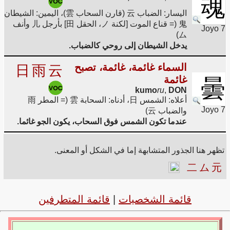
魂
اليسار: الضباب 云 (قارن السحاب 雲)، اليمين: الشيطان
鬼 (= قناع الموت [لكنة ノ، الحقل 田] بأرجل 儿 وأنف
Joyo 7
ム)
يدخل الشيطان إلى روحي كالضباب.
السماء غائمة، غائمة، تصبح
日
雨
云
غائمة
曇
kumo
ru
,
DON
أعلاه: الشمس 日، أدناه: السحابة 雲 (= المطر 雨
Joyo 7
والضباب 云)
عندما تكون الشمس فوق السحاب، يكون الجو غائما.
تظهر هنا الجذور المتشابهة إما في الشكل أو المعنى.
二
ム
元
قائمة الشخصيات
|
قائمة المتطرفين