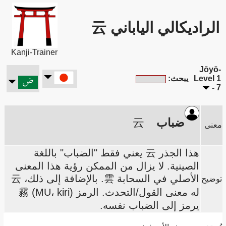
الراديكالي الياباني 云
Kanji-Trainer
Jōyō-
Level 1
يبحث:
- 7
ضباب
云
معنى
هذا الجذر 云 يعني فقط "الضباب" باللغة
الصينية. لا يزال من الممكن رؤية هذا المعنى
الأصلي في السحابة 雲. بالإضافة إلى ذلك، 云
توضيح
له معنى القول/التحدث. الرمز 霧 (MU، kiri)
يرمز إلى الضباب نفسه.