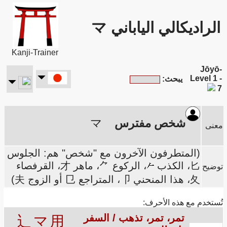
الراديكالي الياباني マ
Kanji-Trainer
Jōyō-
Level 1 -
يبحث:
7
شخص مفترس
マ
معنى
(المتطرفون الآخرون مع "شخص" هم: الجلوس
匕، الكذب
، الركوع ⺈، ماهر 才، القرفصاء
توضيح
夂، هذا المنحني 卩، المتراجع 㔾 أو الزوج 夫)
تُستخدم مع هذه الأحرف:
تمر، تمر، تذهب / السفر
辶
マ
用