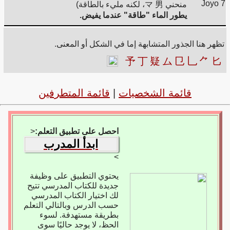
Joyo 7
منحني マ 男، لكنه مليء بالطاقة)
يطور الماء "طاقة" عندما يفيض.
تظهر هنا الجذور المتشابهة إما في الشكل أو المعنى.
予
丁
疑
ム
㔾
乚
⺈
匕
قائمة الشخصيات
|
قائمة المتطرفين
احصل على تطبيق التعلم:
<
ابدأ المدرب
>
يحتوي التطبيق على وظيفة
جديدة للكتاب المدرسي تتيح
لك اختيار الكتاب المدرسي
حسب الدرس وبالتالي التعلم
بطريقة مستهدفة. لسوء
الحظ، لا يوجد حاليًا سوى