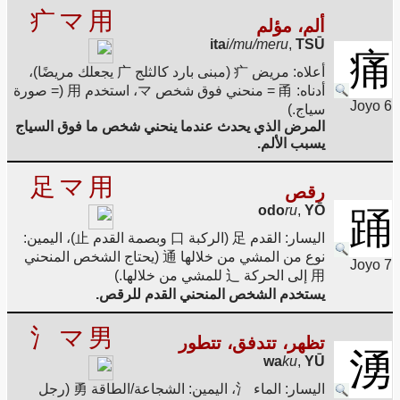
疒
マ
用
ألم، مؤلم
ita
i/mu/meru
,
TSŪ
痛
أعلاه: مريض 疒 (مبنى بارد كالثلج 广 يجعلك مريضًا)،
أدناه: 甬 = منحني فوق شخص マ، استخدم 用 (= صورة
Joyo 6
سياج.)
المرض الذي يحدث عندما ينحني شخص ما فوق السياج
يسبب الألم.
足
マ
用
رقص
odo
ru
,
YŌ
踊
اليسار: القدم 足 (الركبة 口 وبصمة القدم 止)، اليمين:
نوع من المشي من خلالها 通 (يحتاج الشخص المنحني
Joyo 7
用 إلى الحركة 辶 للمشي من خلالها.)
يستخدم الشخص المنحني القدم للرقص.
氵
マ
男
تظهر، تتدفق، تتطور
湧
wa
ku
,
YŪ
اليسار: الماء 氵، اليمين: الشجاعة/الطاقة 勇 (رجل