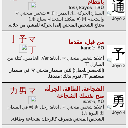
بانتظام
通
tō
ru
,
kayo
u
,
TSŪ
اليسار: الحركة 辶، اليمين: 甬 = شخص منحني マ
Joyo 2
واستخدم 用 (= يمكنك استخدام سياج 用.)
يحتاج الشخص المنحني إلى الحركة للمشي من خلاله.
亅
予
マ
من قبل، مقدما
丁
kane
te
,
YO
予
أعلاه: شخص منحني マ، أدناه: Var. الخامس. كتلة من
المنازل 丁
Joyo 3
(التحضير للعمل:) لثني مسمار منحني マ في مسمار
مستقيم 丁، نقوم بذلك: مقدمًا.
الشجاعة، الطاقة، الجرأة،
力
男
マ
منح نفسك الشجاعة
勇
isa
mu
,
YŪ
أعلاه: شخص منحني マ، أدناه: رجل 男 (= في الميدان
Joyo 4
田 القوة 力)
الشخص المنحني يتصرف كالرجل: بشجاعة وطاقة.