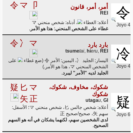
令
マ
卩
أمر، أمر، قانون
令
REI
أعلاه: الغطاء
، أدناه: شخص منحني マ
Joyo 4
غطاء على الشخص المنحني: هذا هو الأمر.
令
冫
マ
بارد بارد
冷
tsume
tai
,
hi
eru
,
REI
اليسار: الجليد 冫، اليمين: الأمر 令 (ضع غطاء
على
Joyo 4
الشخص المنحني マ، هذا هو الأمر.)
الجليد لديه "الأمر" ليبرد.
疑
匕
マ
شكوك، مخاوف، شكوك،
شكوك
矢
正
疑
utaga
u
,
GI
أعلاه: شخص جالس 匕، شخص منحني マ؛ الأسفل:
سهم 矢، صحيح/صحيح 正
Joyo 6
لدى الشخصين سهم، لكنهما يشكان في أنه هو السهم
الصحيح.