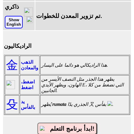
ذاكري
تم تزوير المعدن للخطوات.
Show
English
الراديكاليون
金
الذهب
هذا الراديكالي هو دائما على اليسار.
والمعادن
يظهر هذا الجذر مثل النصف الأيسر من
اضغط،
الهاون، ويظهر الأيدي E، التي تضغط من كلا
اضغط
الجانبين.
殳
يد
.
الجذري يدًا 又 بفأس
rumata
يُظهر
بالفأس
ابدأ برنامج التعلم!