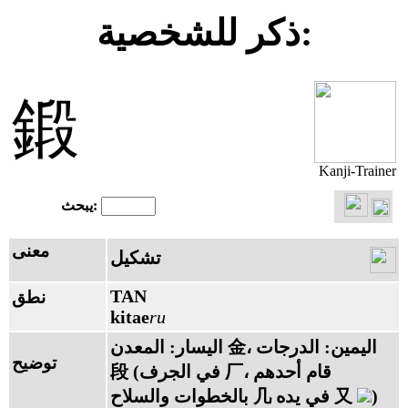
ذكر للشخصية:
鍛
Kanji-Trainer
يبحث:
معنى
تشكيل
TAN
نطق
kitae
ru
اليسار: المعدن 金، اليمين: الدرجات
توضيح
段 (في الجرف 厂، قام أحدهم
)
بالخطوات والسلاح 几 في يده 又