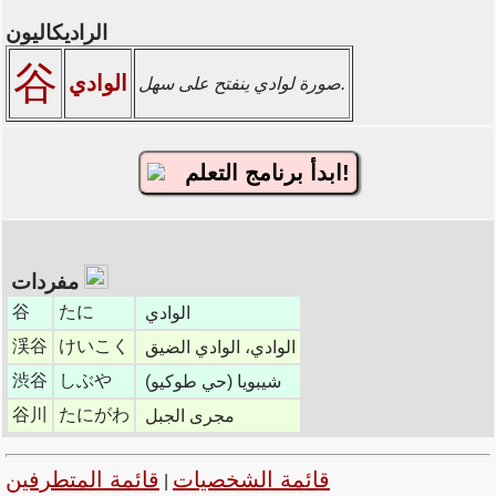
الراديكاليون
谷
الوادي
صورة لوادي ينفتح على سهل.
ابدأ برنامج التعلم!
مفردات
谷
たに
الوادي
渓谷
けいこく
الوادي، الوادي الضيق
渋谷
しぶや
شيبويا (حي طوكيو)
谷川
たにがわ
مجرى الجبل
قائمة الشخصيات
قائمة المتطرفين
|