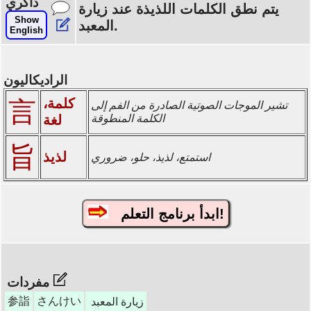
ذاكري
يتم نطق الكلمات اللذيذة عند زيارة
Show
المعبد.
English
الراديكاليون
كلمة،
言
تشير الموجات الصوتية الصادرة من الفم إلى
الكلمة المنطوقة
لغة
旨
لذيذ
استمتع، لذيذ، حلو، ضروري
ابدأ برنامج التعلم!
مفردات
参詣
さんけい
زيارة المعبد