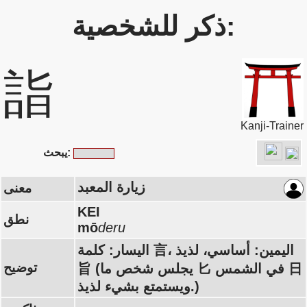
ذكر للشخصية:
詣
Kanji-Trainer
يبحث:
زيارة المعبد
معنى
KEI
نطق
mō
deru
اليسار: كلمة 言، اليمين: أساسي، لذيذ
توضيح
旨 (يجلس شخص ما 匕 في الشمس 日
ويستمتع بشيء لذيذ.)