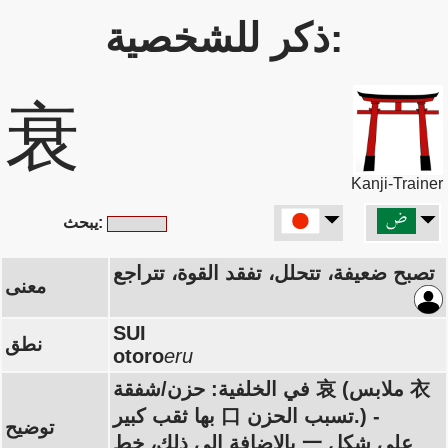
ذكر للشخصية:
衰
Kanji-Trainer
يبحث:
تصبح ضعيفة، تتحلل، تفقد القوة، تتراجع
معنى
SUI
نطق
otoro
eru
في الخلفية: حزن/شفقة 哀 (ملابس 衣
بها ثقب كبير 口 تسبب الحزن.) -
توضيح
بالإضافة إلى ذلك، خط 一 على شكل