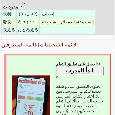
مفردات
衰弱
すいじゃく
إضعاف
老衰
ろうすい
الشيخوخة، اضمحلال الشيخوخة
衰える
おとろえる
قائمة الشخصيات
قائمة المتطرفين
|
<
احصل على تطبيق التعلم:
ابدأ المدرب
>
يحتوي التطبيق على وظيفة
جديدة للكتاب المدرسي تتيح
لك اختيار الكتاب المدرسي
حسب الدرس وبالتالي التعلم
بطريقة مستهدفة. لسوء
الحظ، لا يوجد حاليًا سوى