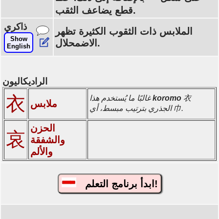
قطع يضاعف الثقب.
ذاكري
الملابس ذات الثقوب الكثيرة تظهر
Show
الاضمحلال.
English
الراديكاليون
衣
衣
koromo
غالبًا ما يُستخدم هذا
ملابس
الجذري بترتيب مبسط، أي 巾.
الحزن
哀
والشفقة
والألم
ابدأ برنامج التعلم!