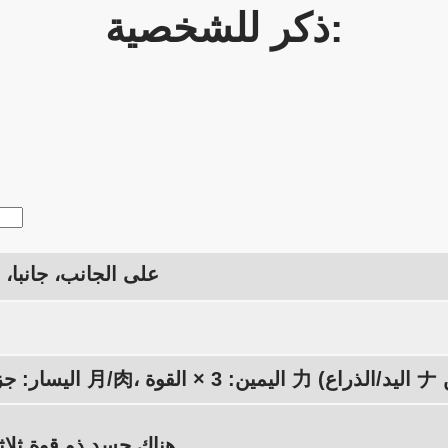
ذكر للشخصية:
على الجانب، جانبا، 
هناك جسد ذو قوة ثلاثية بجانبي.