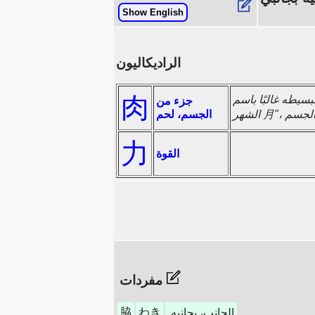
Show English
الراديكاليون
肉
 يبدو بعد ذلك مثل "القمر،
جزء من
الجسم، لحم
力
القوة
مفردات
脇
わき
الجانب، بجانبه