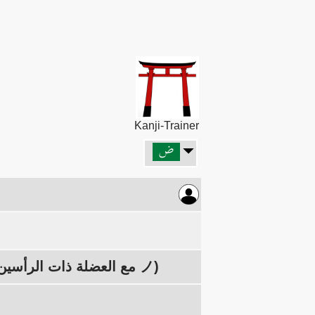
Kanji-Trainer
اليسار: جزء الجسم 月/肉، اليمين: 3 × القوة 力 (اليد/الذراع ナ مع العضلة ذات الرأسين ノ)