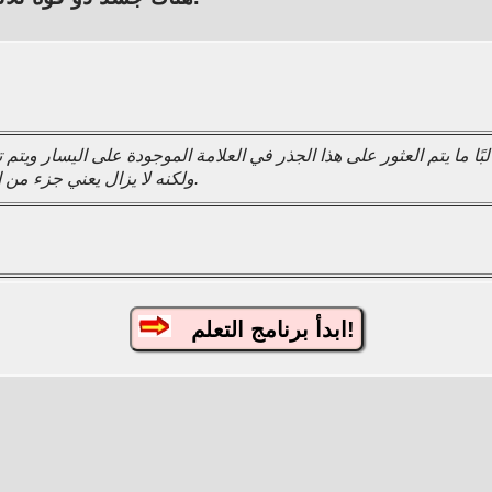
بًا ما يتم العثور على هذا الجذر في العلامة الموجودة على اليسار ويتم تبسيطه غالبًا باسم "月"، والذي
الشهر 月"، ولكنه لا يزال يعني جزء من الجسم.
ابدأ برنامج التعلم!