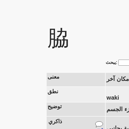
脇
يبحث:
معنى
مكان آخر
نطق
waki
توضيح
ذاكري