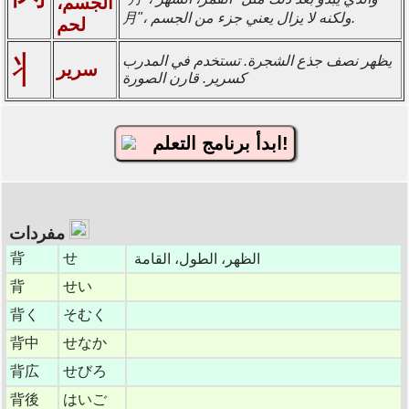
الجسم،
月"، ولكنه لا يزال يعني جزء من الجسم.
لحم
丬
يظهر نصف جذع الشجرة. تستخدم في المدرب
سرير
كسرير. قارن الصورة
ابدأ برنامج التعلم!
مفردات
背
せ
الظهر، الطول، القامة
背
せい
背く
そむく
背中
せなか
背広
せびろ
背後
はいご