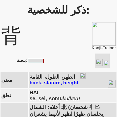
ذكر للشخصية:
背
Kanji-Trainer
يبحث:
الظهر، الطول، القامة
معنى
back, stature, height
HAI
نطق
se, sei, somu
ku/keru
أعلاه: الشمال 北 (شخصان 丬匕
يجلسان ظهرًا لظهر لأنهما يشعران