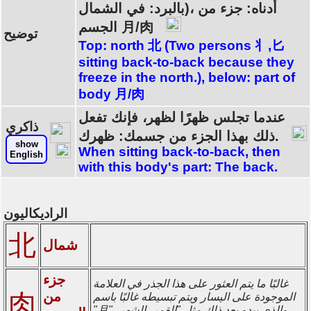
بالبرد: في الشمال)، أدناه: جزء من
الجسم 月/肉
توضيح
Top: north 北 (Two persons 丬,匕
sitting back-to-back because they
freeze in the north.), below: part of
body 月/肉
عندما تجلس ظهرًا لظهر، فإنك تفعل
ذاكري
ذلك بهذا الجزء من جسمك: ظهرك.
show
When sitting back-to-back, then
English
with this body's part: The back.
الراديكاليون
北
شمال
جزء
غالبًا ما يتم العثور على هذا الجذر في العلامة
من
肉
الموجودة على اليسار ويتم تبسيطه غالبًا باسم
"月"، والذي يبدو بعد ذلك مثل "القمر، الشهر