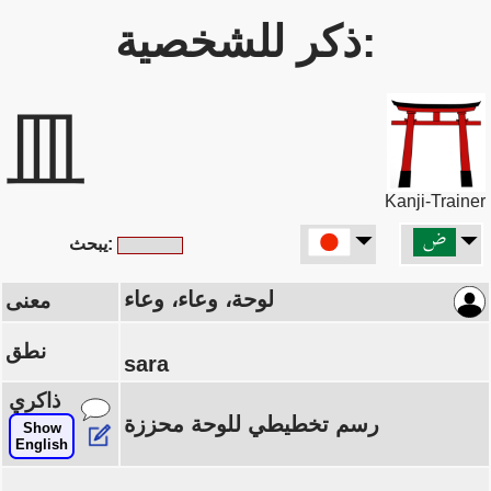
ذكر للشخصية:
皿
Kanji-Trainer
يبحث:
لوحة، وعاء، وعاء
معنى
نطق
sara
ذاكري
رسم تخطيطي للوحة محززة
Show
English