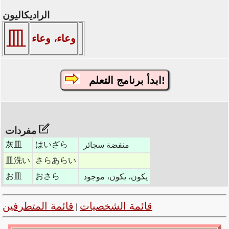
الراديكاليون
皿
وعاء، وعاء
ابدأ برنامج التعلم!
مفردات
灰皿
はいざら
منفضة سجائر
皿洗い
さらあらい
お皿
おさら
يكون، يكون، موجود
قائمة الشخصيات
قائمة المتطرفين
|