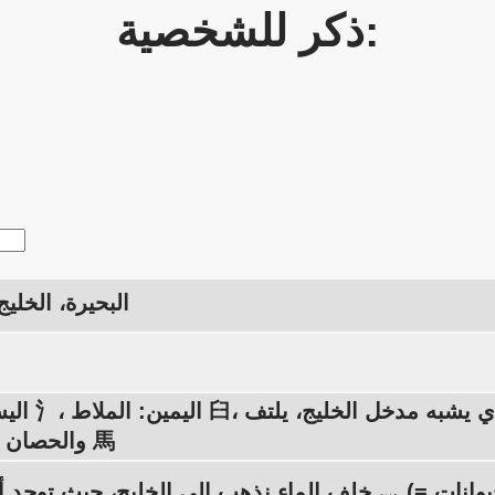
ذكر للشخصية:
البحيرة، الخلي
اليسار: الماء 氵، اليمي
الطائر 鳥 والحصان 馬
خلف الماء نذهب إلى الخليج، حيث توجد أربع أرجل 灬 (= حيوانات) محمية