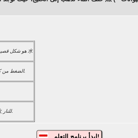
ال
氵 هو شكل قصير من الماء 水
مثل اليدين E، 彐 الضغط من كلا الجانبين.
الجذري بجوار 火 للنار.
ابدأ برنامج التعلم!