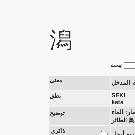
潟
يبحث:
معنى
ج، المدخل
SEKI
نطق
kata
ن: الملاط 臼، الذي يشبه مدخل الخليج، يلتف 勹 وأربعة أرجل 灬 (قارن بين
توضيح
ذاكري
 (= ملفوفة): في