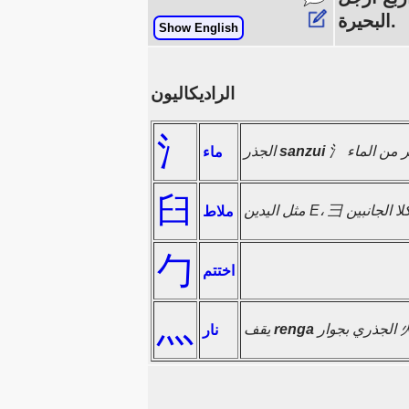
بحيرة.
Show English
الراديكاليون
氵
sanzui
الجذر
ماء
臼
ملاط
勹
اختتم
灬
renga
يقف
نار