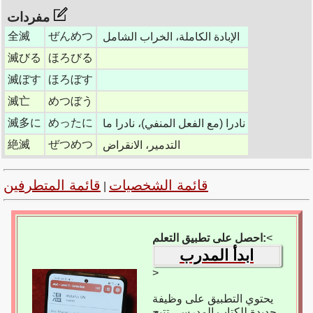
مفردات
全滅
ぜんめつ
الإبادة الكاملة، الخراب الشامل
滅びる
ほろびる
滅ぼす
ほろぼす
滅亡
めつぼう
滅多に
めったに
نادرا (مع الفعل المنفي)، نادرا ما
絶滅
ぜつめつ
التدمير، الانقراض
قائمة الشخصيات
قائمة المتطرفين
|
<
احصل على تطبيق التعلم:
ابدأ المدرب
>
يحتوي التطبيق على وظيفة
جديدة للكتاب المدرسي تتيح