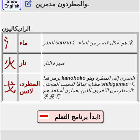
Show
والمطردون مدمرين.
English
الراديكاليون
氵
ماء
氵 هو شكل قصير من الماء 水
sanzui
الجذر
火
نار
صورة النار
الجذري إلى المطرد وهو
kanohoko
يرمز هذا
المطرد،
戈
弋
shikigamae
مشابه تمامًا للسيف المنحني
المتطرفون الآخرون الذين يحملون أسلحة هم:
لانس
矛 殳 斤
ابدأ برنامج التعلم!