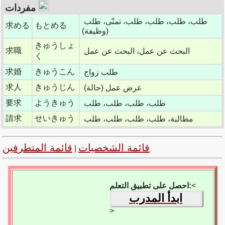
مفردات
طلب، طلب، طلب، طلب، تمنّى، طلب
求める
もとめる
(وظيفة)
きゅうしょ
求職
البحث عن عمل، البحث عن عمل
く
求婚
きゅうこん
طلب زواج
求人
きゅうじん
عرض عمل (حالة)
要求
ようきゅう
طلب، طلب، طلب، طلب
請求
せいきゅう
مطالبة، طلب، طلب، طلب، طلب
قائمة الشخصيات
قائمة المتطرفين
|
<
احصل على تطبيق التعلم:
ابدأ المدرب
>