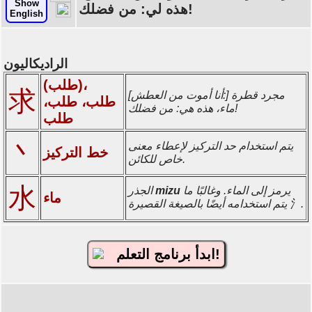
Show
هذه لي: من فضلك!
English
الراديكاليون
(طلب)،
求
[أنا أموت من العطش:] مجرد قطرة
طلب، طلب،
ماء، هذه هي: من فضلك!
طلب
丶
يتم استخدام حد التركيز لإعطاء معنى
خط التركيز
خاص للكائن.
水
يرمز إلى الماء. وغالبًا ما
mizu
الجذر
ماء
يتم استخدامه أيضًا بالصيغة القصيرة 氵.
ابدأ برنامج التعلم!