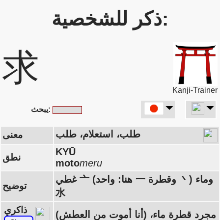
ذكر للشخصية:
求
Kanji-Trainer
يبحث:
طلب، استعلام، طلب
معنى
KYŪ
نطق
moto
meru
غطي 亠 (هنا: واحد 一 وقطرة 丶) وماء
توضيح
水
ذاكري
(أنا أموت من العطش) مجرد قطرة ماء،