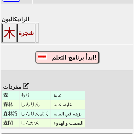
الراديكاليون
木
شجرة
ابدأ برنامج التعلم!
مفردات
森
もり
غابة
森林
しんりん
غابة، غابة
森林浴
しんりんよく
نزهة في الغابة
森閑
しんかん
الصمت والهدوء