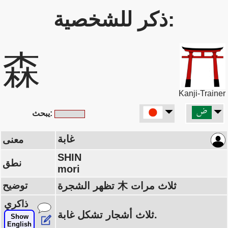
ذكر للشخصية:
森
Kanji-Trainer
يبحث:
غابة
معنى
SHIN
نطق
mori
تظهر الشجرة 木 ثلاث مرات
توضيح
ذاكري
ثلاث أشجار تشكل غابة.
Show
English