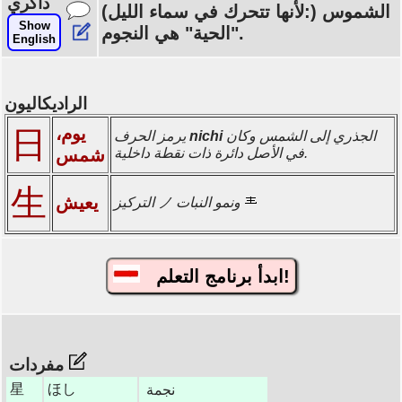
ذاكري
(لأنها تتحرك في سماء الليل:) الشموس
Show
"الحية" هي النجوم.
English
الراديكاليون
يوم،
日
الجذري إلى الشمس وكان
nichi
يرمز الحرف
في الأصل دائرة ذات نقطة داخلية.
شمس
生
يعيش
التركيز ノ ونمو النبات
ابدأ برنامج التعلم!
مفردات
星
ほし
نجمة