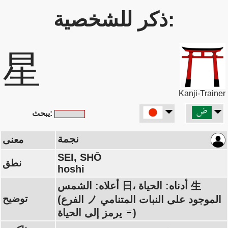
ذكر للشخصية:
星
Kanji-Trainer
يبحث:
نجمة
معنى
SEI, SHŌ
نطق
hoshi
أعلاه: الشمس 日، أدناه: الحياة 生
توضيح
(الفرع ノ الموجود على النبات المتنامي
يرمز إلى الحياة)