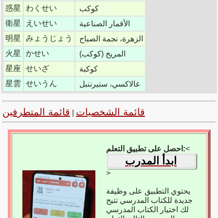
惑星
わくせい
كوكب
衛星
えいせい
الأقمار الصناعية
明星
みょうじょう
الزهرة، نجمة الصباح
火星
かせい
المريخ (كوكب)
星座
せいざ
كوكبة
星雲
せいうん
غالاكسي، ستيرننبل
قائمة الشخصيات
قائمة المتطرفين
|
<
احصل على تطبيق التعلم:
ابدأ المدرب
>
يحتوي التطبيق على وظيفة
جديدة للكتاب المدرسي تتيح
لك اختيار الكتاب المدرسي