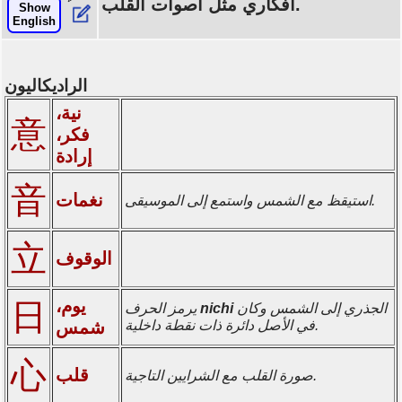
أفكاري مثل أصوات القلب.
Show
English
الراديكاليون
نية،
意
فكر،
إرادة
音
نغمات
استيقظ مع الشمس واستمع إلى الموسيقى.
立
الوقوف
يوم،
日
الجذري إلى الشمس وكان
nichi
يرمز الحرف
في الأصل دائرة ذات نقطة داخلية.
شمس
心
قلب
صورة القلب مع الشرايين التاجية.