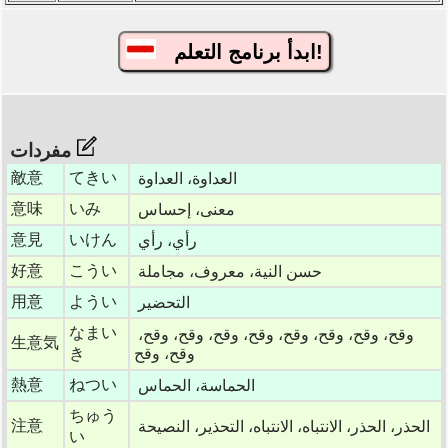
ابدأ برنامج التعلم!
مفردات
敵意
てきい
العداوة، العداوة
意味
いみ
معنى، إحساس
意見
いけん
رأي، رأي
好意
こうい
حسن النية، معروف، مجاملة
用意
ようい
التحضير
なまい
وقح، وقح، وقح، وقح، وقح، وقح، وقح، وقح،
生意気
وقح، وقح
き
熱意
ねつい
الحماسة، الحماس
ちゅう
注意
الحذر، الحذر، الانتباه، الانتباه، التحذير، النصيحة
い