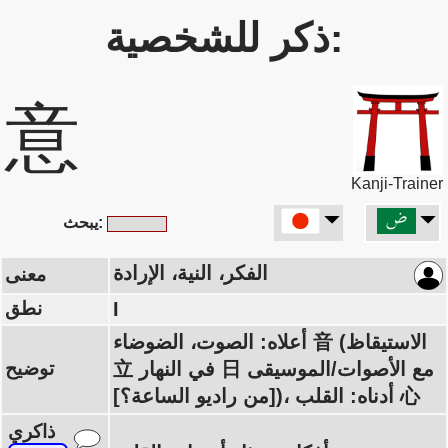
ذكر للشخصية:
意
Kanji-Trainer
يبحث:
الفكر، النية، الإرادة
معنى
I
نطق
أعلاه: الصوت، الضوضاء 音 (الاستيقاظ
立 في النهار 日 مع الأصوات/الموسيقى
توضيح
[من راديو الساعة؟])، أدناه: القلب 心
ذاكري