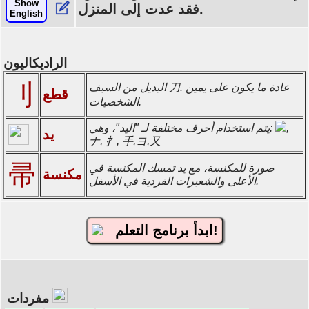
Show
فقد عدت إلى المنزل.
English
الراديكاليون
刂
البديل من السيف 刀. عادة ما يكون على يمين
قطع
الشخصيات.
,
يتم استخدام أحرف مختلفة لـ "اليد"، وهي:
يد
ナ, 扌, 手,ヨ,又
帚
صورة للمكنسة، مع يد تمسك المكنسة في
مكنسة
الأعلى والشعيرات الفردية في الأسفل.
ابدأ برنامج التعلم!
مفردات