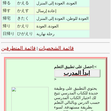
帰る
かえる
العودة، العودة إلى المنزل
帰す
かえす
إعادة إرسال
帰宅
きたく
العودة للوطن، العودة إلى المنزل
帰り
かえり
العودة، العودة
日帰り
ひがえり
رحلة نهارية
قائمة الشخصيات
قائمة المتطرفين
|
<
احصل على تطبيق التعلم:
ابدأ المدرب
>
يحتوي التطبيق على وظيفة
جديدة للكتاب المدرسي تتيح
لك اختيار الكتاب المدرسي
حسب الدرس وبالتالي التعلم
بطريقة مستهدفة. لسوء