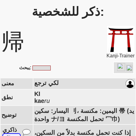
ذكر للشخصية:
帰
Kanji-Trainer
يبحث:
لكي ترجع
معنى
KI
نطق
kae
ru
اليسار: سكين 刂، اليمين: مكنسة 帚 (يد
توضيح
واحدة ナ/ヨ تحمل المكنسة 冖巾)
ذاكري
إذا كنت تحمل مكنسة بدلاً من السكين،