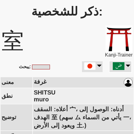
ذكر للشخصية:
室
Kanji-Trainer
يبحث:
غرفة
معنى
SHITSU
نطق
muro
أعلاه: السقف 宀، أدناه: الوصول إلى
الهدف 至 (سهم ム يأتي من السماء 一،
توضيح
ويعود إلى الأرض 土.)