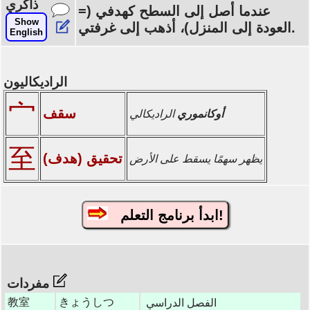
ذاكري
عندما أصل إلى السطح كهدفي (=
Show
العودة إلى المنزل)، أذهب إلى غرفتي.
English
الراديكاليون
宀
سقف
أوكانموري
الراديكالي
至
تحقيق (هدف)
يظهر سهمًا يسقط على الأرض
ابدأ برنامج التعلم!
مفردات
教室
きょうしつ
الفصل الدراسي