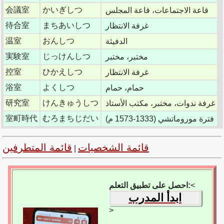
会議室
かいぎしつ
قاعة الاجتماعات، قاعة المجلس
待合室
まちあいしつ
غرفة الانتظار
温室
おんしつ
الدفيئة
実験室
じっけんしつ
مختبر، مختبر
控室
ひかえしつ
غرفة الانتظار
浴室
よくしつ
حمام، حمام
研究室
けんきゅうしつ
غرفة ندوات، مختبر، مكتب الأستاذ
室町時代
むろまちじだい
فترة موروماتشي (1333-1573 م)
قائمة الشخصيات
قائمة المتطرفين
|
<
احصل على تطبيق التعلم:
ابدأ المدرب
>