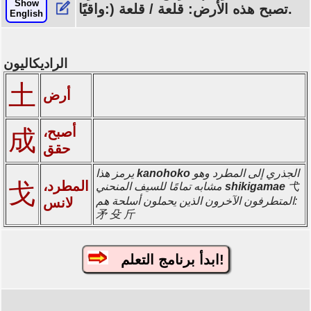
Show
واقيًا:) تصبح هذه الأرض: قلعة / قلعة.
English
الراديكاليون
土
أرض
أصبح،
成
حقق
الجذري إلى المطرد وهو
kanohoko
يرمز هذا
المطرد،
戈
弋
shikigamae
مشابه تمامًا للسيف المنحني
المتطرفون الآخرون الذين يحملون أسلحة هم:
لانس
矛 殳 斤
ابدأ برنامج التعلم!