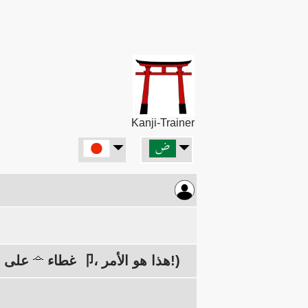
Kanji-Trainer
على الشخص المنحني 卩، هذا هو الأمر!)
أسفل اليسار: الفم 口، الراحة: الأمر، الأمر 令 (غطاء