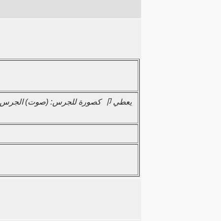
استنادًا إلى "Bell 鈴 suzu, REI, RIN" يمكن للمرء أيضًا فهم هذا الجذر 令 كصورة للجرس: (صوت) الج