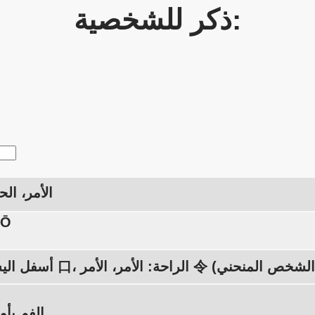
ذكر للشخصية:
الأمر، الح
YŌ
الفم يأمر بالعيش.