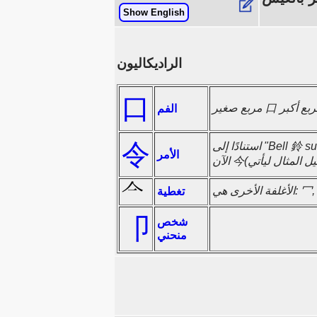
Show English
الراديكاليون
口
الفم
令
الأمر
خرى هي: 冖, 亠,
تغطية
卩
شخص
منحني