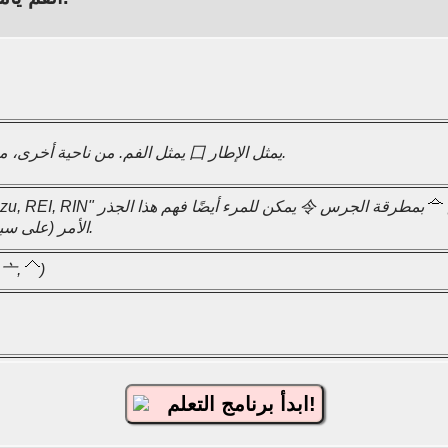
مربع صغير 口 يمثل الفم. من ناحية أخرى، مربع أكبر 囗 يمثل الإطار.
رس
بمطرقة الجرس 卩 يعطي
الآن 今الأمر (على سبيل المثال ليأتي).
)
الأغلفة الأ
ابدأ برنامج التعلم!