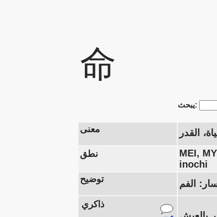
命
يبحث:
معنى
ياة، القدر
MEI, M
نطق
inochi
توضيح
ذاكري