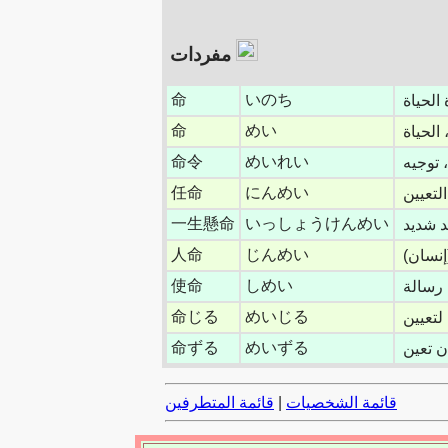
مفردات
命
いのち
 الحياة
命
めい
 الحياة
命令
めいれい
 توجيه
任命
にんめい
لتعيين
一生懸命
いっしょうけんめい
د شديد
人命
じんめい
使命
しめい
 رسالة
命じる
めいじる
 لتعيين
命ずる
めいずる
ن تعين
قائمة الشخصيات
|
قائمة المتطرفين