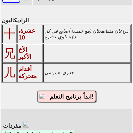
الراديكاليون
عشرة،
十
ذراعان متقاطعتان (مع خمسة أصابع في كل
يد) يساوي عشرة.
10
الأخ
兄
الأكبر
أقدام
儿
جذري: هيتوشي
متحركة
ابدأ برنامج التعلم!
مفردات