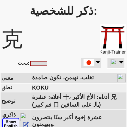
ذكر للشخصية:
克
Kanji-Trainer
يبحث:
تغلب، تهيمن، تكون صامدة
معنى
KOKU
نطق
أعلاه: عشرة 十، أدناه: الأخ الأكبر 兄
توضيح
(فم كبير 口 على الساقين 儿)
ذاكري
عشرة إخوة أكبر سنًا ينتصرون
Show
ويهيمنون.
English