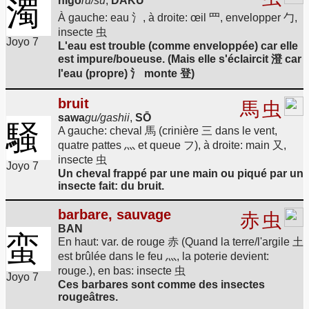
nigo
ru/su
,
DAKU
濁
À gauche: eau 氵, à droite: œil 罒, envelopper 勹,
insecte 虫
Joyo 7
L'eau est trouble (comme enveloppée) car elle
est impure/boueuse. (Mais elle s'éclaircit 澄 car
l'eau (propre) 氵 monte 登)
bruit
馬
虫
sawa
gu/gashii
,
SŌ
騒
A gauche: cheval 馬 (crinière 三 dans le vent,
quatre pattes 灬 et queue フ), à droite: main 又,
insecte 虫
Joyo 7
Un cheval frappé par une main ou piqué par un
insecte fait: du bruit.
barbare, sauvage
赤
虫
BAN
蛮
En haut: var. de rouge 赤 (Quand la terre/l'argile 土
est brûlée dans le feu 灬, la poterie devient:
rouge.), en bas: insecte 虫
Joyo 7
Ces barbares sont comme des insectes
rougeâtres.