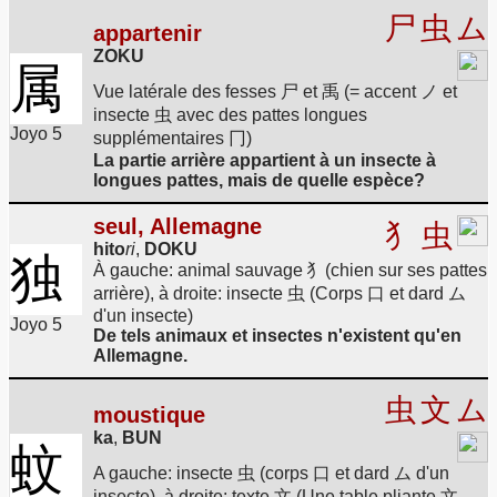
尸
虫
ム
appartenir
ZOKU
属
Vue latérale des fesses 尸 et 禹 (= accent ノ et
insecte 虫 avec des pattes longues
Joyo 5
supplémentaires 冂)
La partie arrière appartient à un insecte à
longues pattes, mais de quelle espèce?
seul, Allemagne
犭
虫
hito
ri
,
DOKU
独
À gauche: animal sauvage 犭(chien sur ses pattes
arrière), à droite: insecte 虫 (Corps 口 et dard ム
d'un insecte)
Joyo 5
De tels animaux et insectes n'existent qu'en
Allemagne.
虫
文
ム
moustique
ka
,
BUN
蚊
A gauche: insecte 虫 (corps 口 et dard ム d'un
insecte), à droite: texte 文 (Une table pliante 文