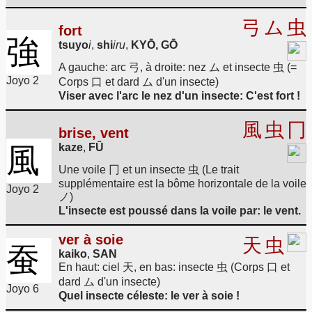
弓
ム
虫
fort
強
tsuyo
i
,
shi
iru
,
KYŌ, GŌ
A gauche: arc 弓, à droite: nez ム et insecte 虫 (=
Joyo 2
Corps 口 et dard ム d'un insecte)
Viser avec l'arc le nez d'un insecte: C'est fort !
風
虫
冂
brise, vent
kaze
,
FŪ
風
Une voile 冂 et un insecte 虫 (Le trait
supplémentaire est la bôme horizontale de la voile
Joyo 2
ノ)
L'insecte est poussé dans la voile par: le vent.
ver à soie
天
虫
蚕
kaiko
,
SAN
En haut: ciel 天, en bas: insecte 虫 (Corps 口 et
dard ム d'un insecte)
Joyo 6
Quel insecte céleste: le ver à soie !