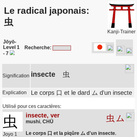
Le radical japonais:
虫
Kanji-Trainer
Jōyō-
Level 1
Recherche:
- 7
insecte
虫
Signification
Le corps 口 et le dard ム d'un insecte
Explication
Utilisé pour ces caractères:
insecte, ver
虫
虫
ム
mushi
,
CHŪ
Le corps 口 et la piqûre ム d'un insecte.
Joyo 1