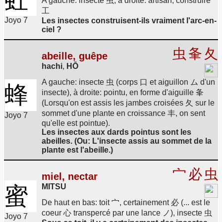
A gauche: insecte 虫, à droite: artisan, construire
工
Joyo 7
Les insectes construisent-ils vraiment l'arc-en-
ciel ?
虫
夆
夂
abeille, guêpe
hachi
,
HŌ
A gauche: insecte 虫 (corps 口 et aiguillon ム d'un
蜂
insecte), à droite: pointu, en forme d'aiguille 夆
(Lorsqu'on est assis les jambes croisées 夂 sur le
sommet d'une plante en croissance 丰, on sent
Joyo 7
qu'elle est pointue).
Les insectes aux dards pointus sont les
abeilles. (Ou: L'insecte assis au sommet de la
plante est l'abeille.)
宀
必
虫
miel, nectar
MITSU
蜜
De haut en bas: toit 宀, certainement 必 (... est le
coeur 心 transpercé par une lance ノ), insecte 虫
Joyo 7