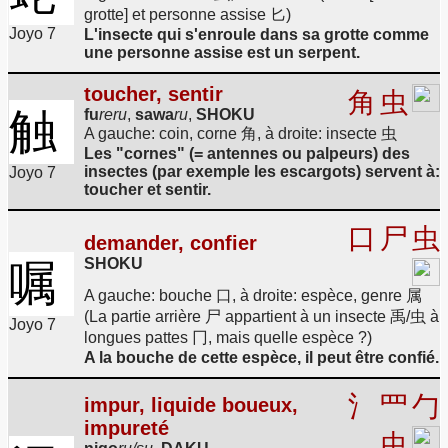
grotte] et personne assise 匕)
Joyo 7
L'insecte qui s'enroule dans sa grotte comme
une personne assise est un serpent.
toucher, sentir
角
虫
触
fu
reru
,
sawa
ru
,
SHOKU
A gauche: coin, corne 角, à droite: insecte 虫
Les "cornes" (= antennes ou palpeurs) des
insectes (par exemple les escargots) servent à:
Joyo 7
toucher et sentir.
口
尸
虫
demander, confier
SHOKU
嘱
A gauche: bouche 口, à droite: espèce, genre 属
(La partie arrière 尸 appartient à un insecte 禹/虫 à
Joyo 7
longues pattes 冂, mais quelle espèce ?)
A la bouche de cette espèce, il peut être confié.
氵
罒
勹
impur, liquide boueux,
impureté
虫