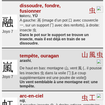
dissoudre, fondre,
虫
fusionner
to
keru
,
YŪ
融
A gauche: 鬲 (image d'un pot 口 avec couvercle
一, sur un support 冂 avec des renforts), à droite:
insecte 虫
Joyo 7
Dans le pot sur le support se trouve un
insecte, mais il est déjà en train de se
dissoudre.
山
風
虫
tempête, ouragan
arashi
,
嵐
De haut en bas: montagne 山, vent 風 (.. il pousse
les insectes 虫 dans la voile 冂 [Le coup
Joyo 7
supplémentaire est une poutre de voile])
Un vent semblable à une montagne est: une
tempête.
arc-en-ciel
虫
工
虹
niji
,