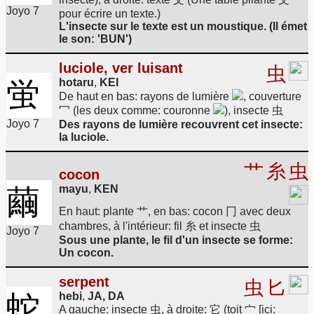
Joyo 7
pour écrire un texte.)
L'insecte sur le texte est un moustique. (Il émet
le son: 'BUN')
luciole, ver luisant
虫
蛍
hotaru
,
KEI
De haut en bas: rayons de lumière
, couverture
冖 (les deux comme: couronne
), insecte 虫
Joyo 7
Des rayons de lumière recouvrent cet insecte:
la luciole.
艹
糸
虫
cocon
mayu
,
KEN
繭
En haut: plante 艹, en bas: cocon 冂 avec deux
chambres, à l'intérieur: fil 糸 et insecte 虫
Joyo 7
Sous une plante, le fil d'un insecte se forme:
Un cocon.
serpent
虫
匕
蛇
hebi
,
JA, DA
A gauche: insecte 虫, à droite: 它 (toit 宀 [ici: