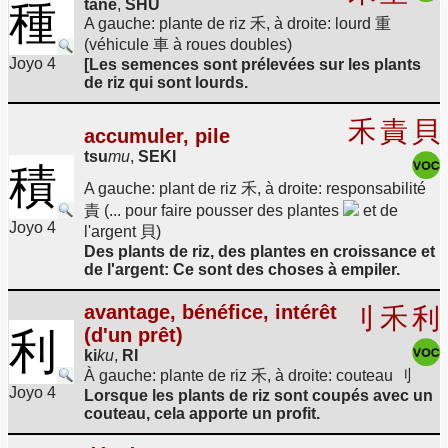
種
tane
,
SHU
A gauche: plante de riz 禾, à droite: lourd 重
(véhicule 車 à roues doubles)
Joyo 4
[Les semences sont prélevées sur les plants
de riz qui sont lourds.
禾
責
貝
accumuler, pile
tsu
mu
,
SEKI
積
A gauche: plant de riz 禾, à droite: responsabilité
責 (... pour faire pousser des plantes
et de
Joyo 4
l'argent 貝)
Des plants de riz, des plantes en croissance et
de l'argent: Ce sont des choses à empiler.
avantage, bénéfice, intérêt
刂
禾
利
(d'un prêt)
利
ki
ku
,
RI
À gauche: plante de riz 禾, à droite: couteau 刂
Joyo 4
Lorsque les plants de riz sont coupés avec un
couteau, cela apporte un profit.