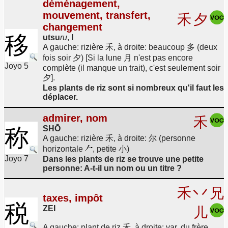
déménagement,
mouvement, transfert,
禾
夕
changement
移
utsu
ru
,
I
A gauche: rizière 禾, à droite: beaucoup 多 (deux
fois soir 夕) [Si la lune 月 n'est pas encore
Joyo 5
complète (il manque un trait), c'est seulement soir
夕].
Les plants de riz sont si nombreux qu'il faut les
déplacer.
admirer, nom
禾
称
SHŌ
A gauche: rizière 禾, à droite: 尔 (personne
horizontale
, petite 小)
Joyo 7
Dans les plants de riz se trouve une petite
personne: A-t-il un nom ou un titre ?
禾
丷
兄
taxes, impôt
税
ZEI
儿
A gauche: plant de riz 禾, à droite: var. du frère