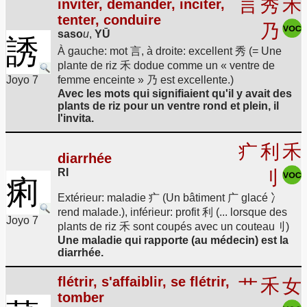
言
秀
禾
inviter, demander, inciter,
tenter, conduire
乃
saso
u
,
YŪ
誘
À gauche: mot 言, à droite: excellent 秀 (= Une
plante de riz 禾 dodue comme un « ventre de
Joyo 7
femme enceinte » 乃 est excellente.)
Avec les mots qui signifiaient qu'il y avait des
plants de riz pour un ventre rond et plein, il
l'invita.
疒
利
禾
diarrhée
RI
刂
痢
Extérieur: maladie 疒 (Un bâtiment 广 glacé 冫
rend malade.), inférieur: profit 利 (... lorsque des
Joyo 7
plants de riz 禾 sont coupés avec un couteau刂)
Une maladie qui rapporte (au médecin) est la
diarrhée.
flétrir, s'affaiblir, se flétrir,
艹
禾
女
tomber