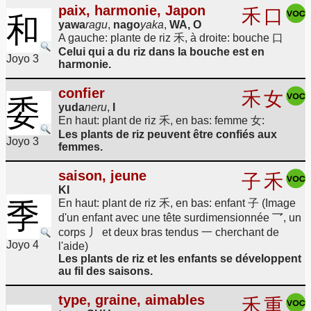
paix, harmonie, Japon
禾
口
和
yawa
ragu
,
nago
yaka
,
WA, O
A gauche: plante de riz 禾, à droite: bouche 口
Celui qui a du riz dans la bouche est en
Joyo 3
harmonie.
confier
禾
女
委
yuda
neru
,
I
En haut: plant de riz 禾, en bas: femme 女:
Les plants de riz peuvent être confiés aux
Joyo 3
femmes.
saison, jeune
子
禾
KI
En haut: plant de riz 禾, en bas: enfant 子 (Image
季
d'un enfant avec une tête surdimensionnée 乛, un
corps 丿 et deux bras tendus 一 cherchant de
Joyo 4
l'aide)
Les plants de riz et les enfants se développent
au fil des saisons.
type, graine, aimables
禾
重