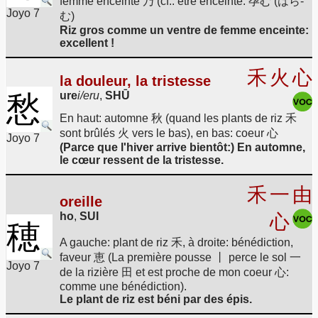
femme enceinte 乃 (cf.: être enceinte: 孕む (はら-
Joyo 7
む)
Riz gros comme un ventre de femme enceinte:
excellent !
禾
火
心
la douleur, la tristesse
ure
i/eru
,
SHŪ
愁
En haut: automne 秋 (quand les plants de riz 禾
sont brûlés 火 vers le bas), en bas: coeur 心
Joyo 7
(Parce que l'hiver arrive bientôt:) En automne,
le cœur ressent de la tristesse.
禾
一
由
oreille
ho
,
SUI
心
穂
A gauche: plant de riz 禾, à droite: bénédiction,
faveur 恵 (La première pousse 丨 perce le sol 一
Joyo 7
de la rizière 田 et est proche de mon coeur 心:
comme une bénédiction).
Le plant de riz est béni par des épis.