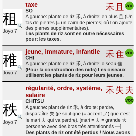
taxe
禾
且
SO
租
A gauche: plante de riz 禾, à droite: en plus 且 (Un
tas de pierres [= un cairn de pierres] où l'on ajoute
des pierres supplémentaires).
Joyo 7
Les plants de riz sont en outre nécessaires
pour: les taxes.
jeune, immature, infantile
禾
隹
稚
CHI
A gauche: plante de riz 禾, à droite: oiseau 隹
(Pour la construction des nids) Les oiseaux
Joyo 7
utilisent les plants de riz pour leurs jeunes.
régularité, ordre, système,
禾
失
夫
salaire
CHITSU
秩
A gauche: plant de riz 禾, à droite: perdre,
disparaître 失 (je souligne (= accent ノ) que c'est
le mari 夫 qui va perdre). [mari = 夫 = grande 大
Joyo 7
personne avec des bras très attentionnés 一]
Des plants de riz ont été perdus ! Nous avons