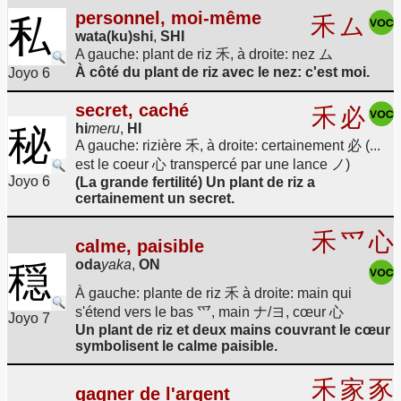
personnel, moi-même
私
禾
ム
wata(ku)shi
,
SHI
A gauche: plant de riz 禾, à droite: nez ム
À côté du plant de riz avec le nez: c'est moi.
Joyo 6
secret, caché
禾
必
秘
hi
meru
,
HI
A gauche: rizière 禾, à droite: certainement 必 (...
est le coeur 心 transpercé par une lance ノ)
Joyo 6
(La grande fertilité) Un plant de riz a
certainement un secret.
禾
爫
心
calme, paisible
oda
yaka
,
ON
穏
À gauche: plante de riz 禾 à droite: main qui
s'étend vers le bas 爫, main ナ/ヨ, cœur 心
Joyo 7
Un plant de riz et deux mains couvrant le cœur
symbolisent le calme paisible.
禾
家
豕
gagner de l'argent