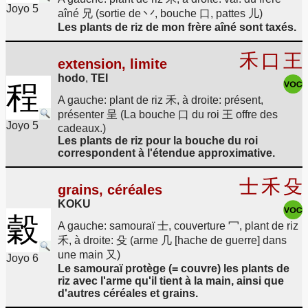
Joyo 5
aîné 兄 (sortie de 丷, bouche 口, pattes 儿)
Les plants de riz de mon frère aîné sont taxés.
禾
口
王
extension, limite
hodo
,
TEI
程
A gauche: plant de riz 禾, à droite: présent,
présenter 呈 (La bouche 口 du roi 王 offre des
Joyo 5
cadeaux.)
Les plants de riz pour la bouche du roi
correspondent à l'étendue approximative.
士
禾
殳
grains, céréales
KOKU
穀
A gauche: samouraï 士, couverture 冖, plant de riz
禾, à droite: 殳 (arme 几 [hache de guerre] dans
une main 又)
Joyo 6
Le samouraï protège (= couvre) les plants de
riz avec l'arme qu'il tient à la main, ainsi que
d'autres céréales et grains.