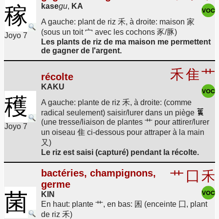
kase
gu
,
KA
稼
A gauche: plant de riz 禾, à droite: maison 家
(sous un toit 宀 avec les cochons 豕/豚)
Joyo 7
Les plants de riz de ma maison me permettent
de gagner de l'argent.
禾
隹
艹
récolte
KAKU
穫
A gauche: plante de riz 禾, à droite: (comme
radical seulement) saisir/lurer dans un piège
(une tresse/liaison de plantes 艹 pour attirer/lurer
Joyo 7
un oiseau 隹 ci-dessous pour attraper à la main
又)
Le riz est saisi (capturé) pendant la récolte.
bactéries, champignons,
艹
囗
禾
germe
菌
KIN
En haut: plante 艹, en bas: 囷 (enceinte 囗, plant
de riz 禾)