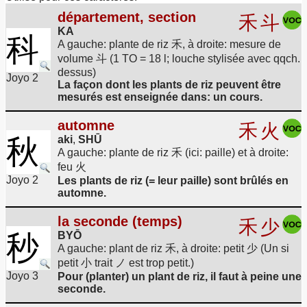
département, section
禾
斗
KA
科
A gauche: plante de riz 禾, à droite: mesure de
volume 斗 (1 TO = 18 l; louche stylisée avec qqch.
dessus)
Joyo 2
La façon dont les plants de riz peuvent être
mesurés est enseignée dans: un cours.
automne
禾
火
秋
aki
,
SHŪ
A gauche: plante de riz 禾 (ici: paille) et à droite:
feu 火
Joyo 2
Les plants de riz (= leur paille) sont brûlés en
automne.
la seconde (temps)
禾
少
秒
BYŌ
A gauche: plant de riz 禾, à droite: petit 少 (Un si
petit 小 trait ノ est trop petit.)
Joyo 3
Pour (planter) un plant de riz, il faut à peine une
seconde.