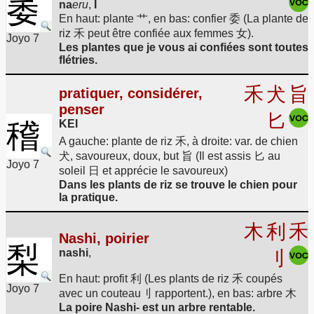
萎
na
eru
,
I
En haut: plante 艹, en bas: confier 委 (La plante de
riz 禾 peut être confiée aux femmes 女).
Joyo 7
Les plantes que je vous ai confiées sont toutes
flétries.
禾
犬
旨
pratiquer, considérer,
penser
匕
稽
KEI
A gauche: plante de riz 禾, à droite: var. de chien
犬, savoureux, doux, but 旨 (Il est assis 匕 au
Joyo 7
soleil 日 et apprécie le savoureux)
Dans les plants de riz se trouve le chien pour
la pratique.
木
利
禾
Nashi, poirier
梨
nashi
,
刂
En haut: profit 利 (Les plants de riz 禾 coupés
Joyo 7
avec un couteau刂 rapportent.), en bas: arbre 木
La poire Nashi- est un arbre rentable.