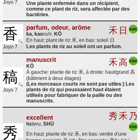
Joyo 7
Une plante enfermée dans un récipient,
comme ce plant de riz, sera affectée par des
bactéries.
parfum, odeur, arôme
香
禾
日
ka, kao
ru/ri
,
KŌ
En haut: plant de riz 禾, en bas: soleil 日
Les plants de riz au soleil ont un parfum.
Joyo 7
manuscrit
禾
高
KŌ
稿
À gauche: plante de riz 禾, à droite: haut/grand 高
(bâtiment à deux étages)
(Les morceaux courts ne sont pas utiles:) Les
plants de riz qui poussaient haut étaient
Joyo 7
utilisés pour fabriquer de la paille ou des
manuscrits.
秀
禾
乃
excellent
hi
deru
,
SHŪ
秀
En haut: plante de riz 禾, en bas: ventre d'une