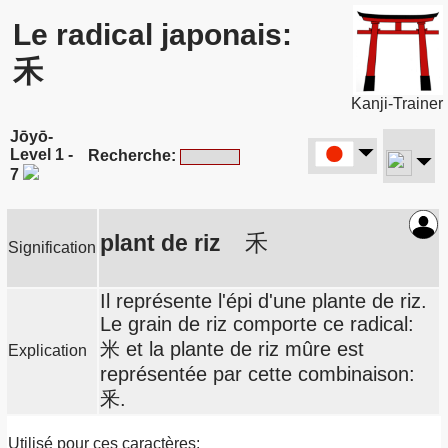
Le radical japonais:
禾
Kanji-Trainer
Jōyō-
Level 1 -
Recherche:
7
plant de riz
禾
Signification
Il représente l'épi d'une plante de riz.
Le grain de riz comporte ce radical:
米 et la plante de riz mûre est
Explication
représentée par cette combinaison:
釆.
Utilisé pour ces caractères: