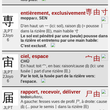
専
由
寸
entièrement, exclusivement
専
moppa
ra
,
SEN
D'en haut: un 一 (ici: sol), raison 由 (= pousse 丨
JLPT
dans la rizière 田), main habile 寸
2
Joyo
Le sol est pénétré par une (seule) pousse dans
6
la rizière et entretenu par une main habile:
C'est exclusif.
ciel, espace
宀
由
宙
CHŪ
En haut: toit 宀, en bas: raison/cause 由 (Ici: une
fusée丨part d'une rizière 田.)
JLPT
Par le toit, la fusée part de la rizière vers:
2
Joyo
6
l'espace.
rapport, recevoir, délivrer
尸
由
届
todo
ku/keru
,
A gauche: fesses vues de profil 尸, à droite: cause
由 (... pour le semis丨dans la rizière 田)
JLPT