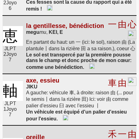
Ces fesses sont la cause du rapport qui a été
2
Joyo
6
remis !
一
由
心
la gentillesse, bénédiction
恵
megu
mu
,
KEI, E
En partant du haut: un 一 (ici: le sol), raison 由 (La
JLPT
plantule丨dans la rizière 田 a sa raison.), coeur 心
2
Joyo
Le sol est transpercé par la première pousse
7
dans le champ et donc proche de mon cœur:
comme une bénédiction.
axe, essieu
車
由
軸
JIKU
A gauche: véhicule 車, à droite: raison 由 (... pour
le semis丨dans la rizière 田) Ici: voir 由 comme
JLPT
palier d'essieu 臼 avec l'essieu 丨
1
Joyo
Un véhicule est équipé d'un palier d'essieu
7
pour l'essieu.
禾
一
由
oreille