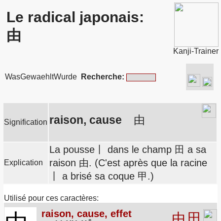
Le radical japonais:
由
Kanji-Trainer
WasGewaehltWurde
Recherche:
raison, cause
由
Signification
La pousse丨 dans le champ 田 a sa
raison 由. (C'est après que la racine
Explication
丨 a brisé sa coque 甲.)
Utilisé pour ces caractères:
raison, cause, effet
由
田