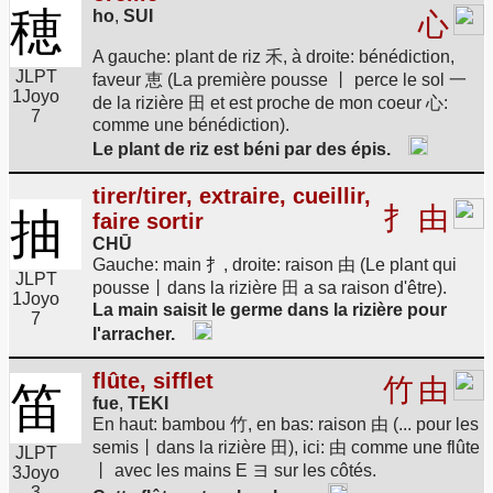
穂
ho
,
SUI
心
A gauche: plant de riz 禾, à droite: bénédiction,
JLPT
faveur 恵 (La première pousse 丨 perce le sol 一
1
Joyo
de la rizière 田 et est proche de mon coeur 心:
7
comme une bénédiction).
Le plant de riz est béni par des épis.
tirer/tirer, extraire, cueillir,
扌
由
抽
faire sortir
CHŪ
Gauche: main 扌, droite: raison 由 (Le plant qui
JLPT
pousse丨dans la rizière 田 a sa raison d'être).
1
Joyo
La main saisit le germe dans la rizière pour
7
l'arracher.
flûte, sifflet
竹
由
笛
fue
,
TEKI
En haut: bambou 竹, en bas: raison 由 (... pour les
semis丨dans la rizière 田), ici: 由 comme une flûte
JLPT
丨 avec les mains E ヨ sur les côtés.
3
Joyo
3