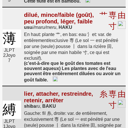
Cette flûte est en bambou.
艹
専
由
dilué, mince/faible (goût),
peu profond, léger, faible
寸
usu
i/maru/meru
,
HAKU
薄
En haut: plante 艹, en bas: eau 氵et: var. de
entièrement/exclusive 専 (Le sol 一 est pénétré
par une (seule) pousse 丨 dans la rizière 田,
JLPT
soignée par une main habile 寸, ce qui est
2
Joyo
exclusif).
7
(c'est-à-dire que le goût des tomates est
souvent aqueux) Les plantes avec de l'eau
peuvent être entièrement diluées ou avoir un
goût faible.
糸
専
由
lier, attacher, restreindre,
retenir, arrêter
寸
縛
shiba
ru
,
BAKU
Gauche: fil 糸, droite: var. de entièrement,
exclusivement 専 (Le sol 一 est pénétré par une
JLPT
(seule) pousse 丨 dans la rizière 田, soignée par
1
Joyo