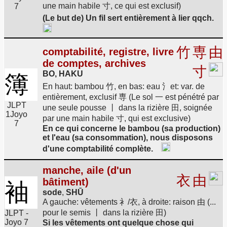
une main habile 寸, ce qui est exclusif)
7
(Le but de) Un fil sert entièrement à lier qqch.
竹
専
由
comptabilité, registre, livre
de comptes, archives
寸
BO, HAKU
簿
En haut: bambou 竹, en bas: eau 氵et: var. de
entièrement, exclusif 専 (Le sol 一 est pénétré par
JLPT
une seule pousse 丨 dans la rizière 田, soignée
1
Joyo
par une main habile 寸, qui est exclusive)
7
En ce qui concerne le bambou (sa production)
et l'eau (sa consommation), nous disposons
d'une comptabilité complète.
manche, aile (d'un
衣
由
bâtiment)
袖
sode
,
SHŪ
A gauche: vêtements 衤/衣, à droite: raison 由 (...
pour le semis 丨 dans la rizière 田)
JLPT -
Joyo 7
Si les vêtements ont quelque chose qui