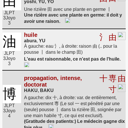
由
yoshi
,
YU, YŌ
Une rizière 田 avec une plante en germe 丨
JLPT
Une rizière avec une plante en germe: il doit y
3
Joyo
avoir une raison.
3
huile
氵
由
油
abura
,
YU
À gauche: eau 氵, à droite: raison 由 (.. pour la
pousse 丨 dans le champ 田)
JLPT
3
Joyo
L'eau est raisonnable, ce n'est pas de l'huile.
3
十
専
由
propagation, intense,
doctorat
寸
博
HAKU, BAKU
A gauche: dix 十, à droite: var. de entièrement,
exclusivement 専 (Le sol 一 est pénétré par une
JLPT
(seule) pousse 丨 dans la rizière 田, soignée par
3
Joyo
une main habile 寸, ce qui est exclusif).
4
(Gratitude des patients:) Le médecin gagne dix
fois plus.