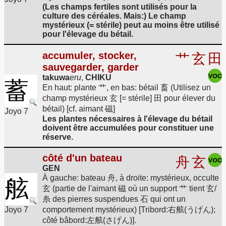
(Les champs fertiles sont utilisés pour la
culture des céréales. Mais:) Le champ
mystérieux (= stérile) peut au moins être utilisé
pour l'élevage du bétail.
accumuler, stocker,
艹
玄
田
sauvegarder, garder
takuwa
eru
,
CHIKU
蓄
En haut: plante 艹, en bas: bétail 畜 (Utilisez un
champ mystérieux 玄 [= stérile] 田 pour élever du
bétail) [cf. aimant 磁]
Joyo 7
Les plantes nécessaires à l'élevage du bétail
doivent être accumulées pour constituer une
réserve.
côté d'un bateau
舟
玄
GEN
À gauche: bateau 舟, à droite: mystérieux, occulte
舷
玄 (partie de l'aimant 磁 où un support 艹 tient 玄/
糸 des pierres suspendues 石 qui ont un
Joyo 7
comportement mystérieux) [Tribord:右舷(うげん);
côté bâbord:左舷(さげん)].