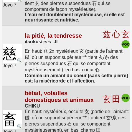
tient 玄 des pierres suspendues 石 qui se
Joyo 7
comportent de façon mystérieuse).
L'eau est doublement mystérieuse, si elle est
nourrissante et nutritive.
兹
心
玄
la pitié, la tendresse
itsuku
shimu
,
JI
慈
En haut: 兹 2x mystérieux 玄 (partie de l'aimant:
磁, où un support supérieur 艹 tient 玄/糸 des
pierres suspendues 石 qui se comportent
Joyo 7
mystérieusement.), en bas: coeur 心
Comme un aimant du coeur [sans cette pierre]
est: la miséricorde et l'affection.
bétail, volailles
玄
田
domestiques et animaux
CHIKU
En haut: mystérieux, occulte 玄 (partie de l'aimant:
畜
磁, où un support supérieur 艹 contient 玄/糸 des
pierres suspendues 石 qui se comportent
mystérieusement), en bas: champ 田
Joyo 7