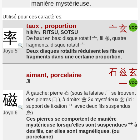
manière mystérieuse.
Utilisé pour ces caractères:
taux , proportion
亠
玄
率
hiki
iru
,
RITSU, SOTSU
De haut en bas: disque rotatif 亠, fil 糸, quatre
fragments, disque rotatif 亠
Joyo 5
Deux disques rotatifs réduisent les fils en
fragments dans une certaine proportion.
石
兹
玄
aimant, porcelaine
JI
一
À gauche: pierre 石 (sous la falaise 厂 se trouvent
磁
des pierres 口.), à droite: 兹 2x mystérieux 玄 (ici:
support de fixation 艹 avec deux fils suspendus
Joyo 6
糸)
Ces pierres se comportent de manière
mystérieuse lorsqu'elles sont suspendues 艹 à
des fils, car elles sont magnétiques. (ou
porcelaine)