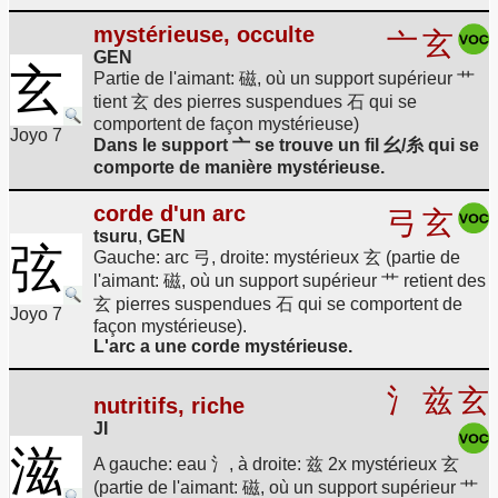
mystérieuse, occulte
亠
玄
GEN
玄
Partie de l'aimant: 磁, où un support supérieur 艹
tient 玄 des pierres suspendues 石 qui se
comportent de façon mystérieuse)
Joyo 7
Dans le support 亠 se trouve un fil 幺/糸 qui se
comporte de manière mystérieuse.
corde d'un arc
弓
玄
tsuru
,
GEN
弦
Gauche: arc 弓, droite: mystérieux 玄 (partie de
l'aimant: 磁, où un support supérieur 艹 retient des
玄 pierres suspendues 石 qui se comportent de
Joyo 7
façon mystérieuse).
L'arc a une corde mystérieuse.
氵
兹
玄
nutritifs, riche
JI
滋
A gauche: eau 氵, à droite: 兹 2x mystérieux 玄
(partie de l'aimant: 磁, où un support supérieur 艹