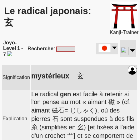
Le radical japonais:
玄
Kanji-Trainer
Jōyō-
Level 1 -
Recherche:
7
mystérieux
玄
Signification
Le radical
gen
est facile à retenir si
l'on pense au mot « aimant 磁 » (cf.
aimant 磁石= じしゃく), où des
pierres 石 sont suspendues à des fils
Explication
糸 (simplifiés en 幺) [et fixées à l'aide
d'un crochet 艹] et se comportent de