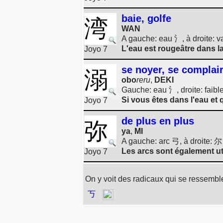
baie, golfe
湾
WAN
A gauche: eau 氵, à droite: va
L'eau est rougeâtre dans la
Joyo 7
se noyer, se complai
溺
obo
reru
,
DEKI
Gauche: eau 氵, droite: faibl
Si vous êtes dans l'eau et 
Joyo 7
de plus en plus
弥
ya
,
MI
A gauche: arc 弓, à droite: 
Les arcs sont également uti
Joyo 7
On y voit des radicaux qui se ressemble
丂