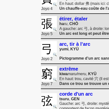
En haut: dollar 弗 (mais ici: 
Un chauffe-eau coûte de l'
Joyo 4
étirer, étaler
張
ha
ru
,
CHŌ
A gauche: arc 弓, à droite: l
Un arc est long et peut êtr
Joyo 5
arc, tir à l'arc
弓
yumi
,
KYŪ
Pictogramme d'un arc san
Joyo 2
extrême
窮
kiwa
maru/meru
,
KYŪ
En haut: trou, cavité 穴 (Il e
Dans ce trou se trouve un
Joyo 7
corde d'un arc
弦
tsuru
,
GEN
Gauche: arc 弓, droite: mysté
comportent de façon mystéri