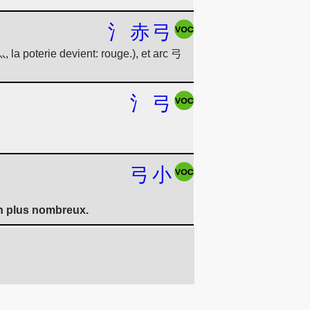
氵
赤
弓
, la poterie devient: rouge.), et arc 弓
氵
弓
弓
小
 en plus nombreux.