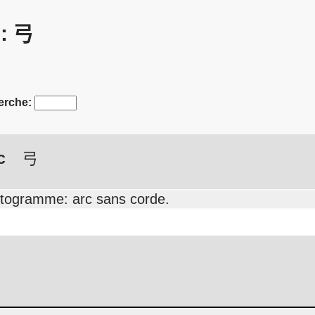
s: 弓
erche:
c
弓
ctogramme: arc sans corde.