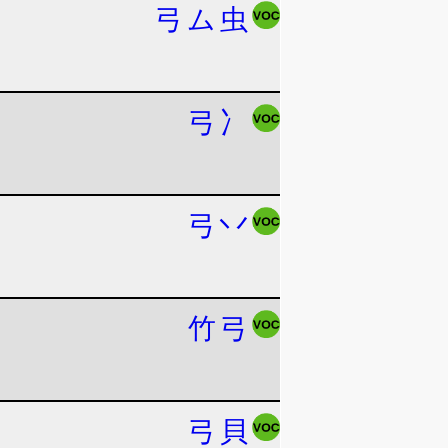
弓
ム
虫
弓
冫
弓
丷
竹
弓
弓
貝