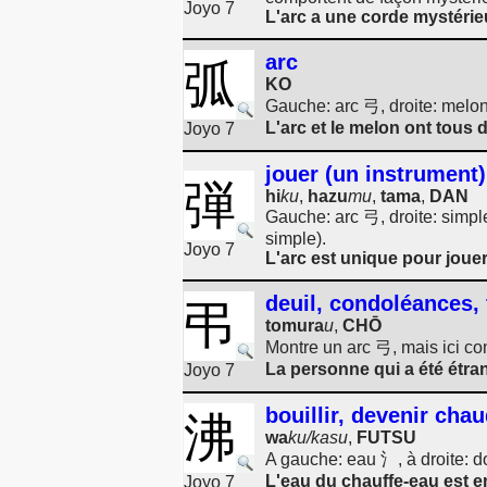
Joyo 7
L'arc a une corde mystérie
arc
弧
KO
Gauche: arc 弓, droite: mel
L'arc et le melon ont tous 
Joyo 7
jouer (un instrument), 
弾
hi
ku
,
hazu
mu
,
tama
,
DAN
Gauche: arc 弓, droite: simple
simple).
Joyo 7
L'arc est unique pour jouer
deuil, condoléances, 
弔
tomura
u
,
CHŌ
Montre un arc 弓, mais ici c
La personne qui a été étra
Joyo 7
bouillir, devenir chaud
沸
wa
ku/kasu
,
FUTSU
A gauche: eau 氵, à droite: d
L'eau du chauffe-eau est en
Joyo 7