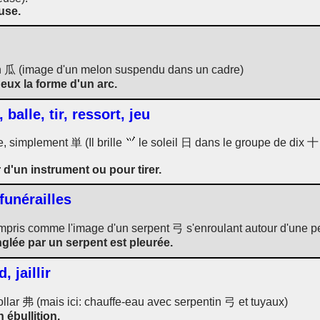
use.
on 瓜 (image d'un melon suspendu dans un cadre)
deux la forme d'un arc.
balle, tir, ressort, jeu
, simplement 単 (Il brille
le soleil 日 dans le groupe de dix 十
 d'un instrument ou pour tirer.
funérailles
ompris comme l'image d'un serpent 弓 s'enroulant autour d'une 
nglée par un serpent est pleurée.
, jaillir
ollar 弗 (mais ici: chauffe-eau avec serpentin 弓 et tuyaux)
 ébullition.