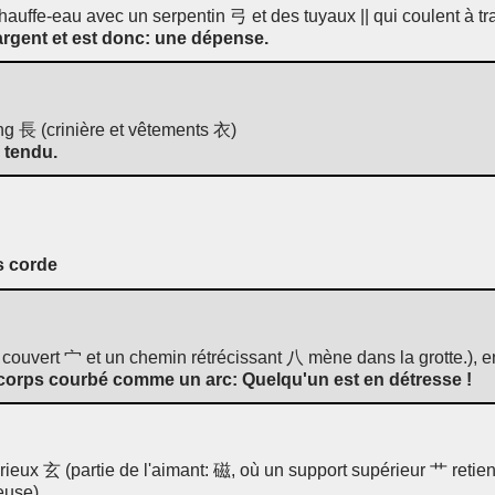
chauffe-eau avec un serpentin 弓 et des tuyaux || qui coulent à tra
argent et est donc: une dépense.
ong 長 (crinière et vêtements 衣)
e tendu.
s corde
st couvert 宀 et un chemin rétrécissant 八 mène dans la grotte.), 
 corps courbé comme un arc: Quelqu'un est en détresse !
rieux 玄 (partie de l'aimant: 磁, où un support supérieur 艹 reti
euse).