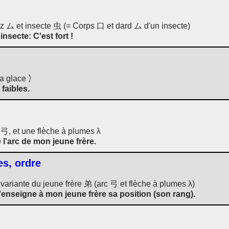
ez ム et insecte 虫 (= Corps 口 et dard ム d'un insecte)
insecte: C'est fort !
la glace 冫
faibles.
c 弓, et une flèche à plumes λ
 l'arc de mon jeune frère.
es, ordre
ariante du jeune frère 弟 (arc 弓 et flèche à plumes λ)
enseigne à mon jeune frère sa position (son rang).