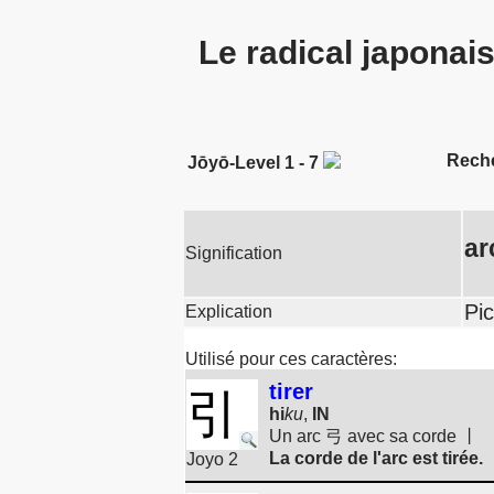
Le radical japonai
Rech
Jōyō-Level 1 - 7
ar
Signification
Pi
Explication
Utilisé pour ces caractères:
tirer
引
hi
ku
,
IN
Un arc 弓 avec sa corde 丨
La corde de l'arc est tirée.
Joyo 2