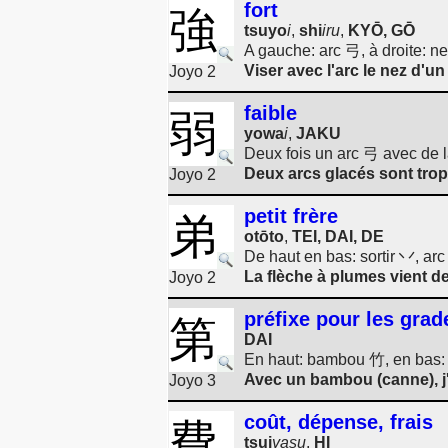
fort
強
tsuyo
i
,
shi
iru
,
KYŌ, GŌ
A gauche: arc 弓, à droite: n
Viser avec l'arc le nez d'un 
Joyo 2
faible
弱
yowa
i
,
JAKU
Deux fois un arc 弓 avec de 
Deux arcs glacés sont trop 
Joyo 2
petit frère
弟
otōto
,
TEI, DAI, DE
De haut en bas: sortir 丷, ar
La flèche à plumes vient de
Joyo 2
préfixe pour les grad
第
DAI
En haut: bambou 竹, en bas: v
Avec un bambou (canne), j'
Joyo 3
coût, dépense, frais
費
tsui
yasu
,
HI