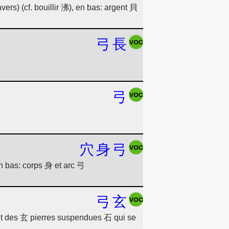
vers) (cf. bouillir 沸), en bas: argent 貝
弓
長
弓
穴
身
弓
en bas: corps 身 et arc 弓
弓
玄
ent des 玄 pierres suspendues 石 qui se