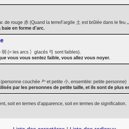
r. de rouge 赤 (Quand la terre/l'argile 土 est brûlée dans le feu 灬
 baie en forme d'arc.
re
e 弱 (= les arcs 冫glacés 弓 sont faibles).
que vous vous sentez faible, vous allez vous noyer.
尔 (personne couchée
et petite 小, ensemble: petite personne)
lisés par les personnes de petite taille, et ils sont de plus
nt, soit en termes d'apparence, soit en termes de signification.