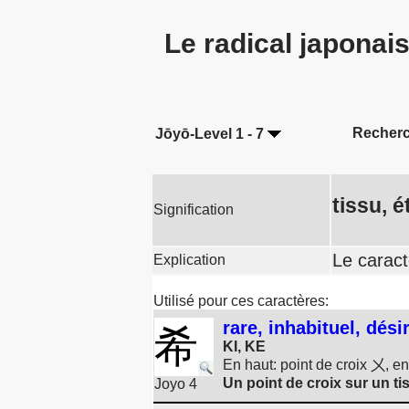
Le radical japonai
Recherc
Jōyō-Level 1 - 7
tissu, é
Signification
Le caract
Explication
Utilisé pour ces caractères:
rare, inhabituel, dési
希
KI, KE
En haut: point de croix 㐅, e
Un point de croix sur un tis
Joyo 4