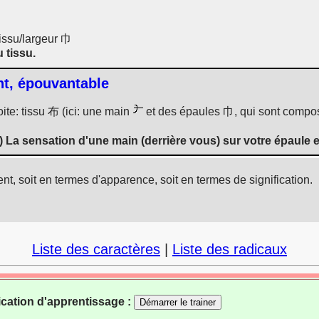
 tissu/largeur 巾
u tissu.
ant, épouvantable
ite: tissu 布 (ici: une main
et des épaules 巾, qui sont compos
:) La sensation d'une main (derrière vous) sur votre épaule es
nt, soit en termes d'apparence, soit en termes de signification.
Liste des caractères
|
Liste des radicaux
ication d'apprentissage :
Démarrer le trainer