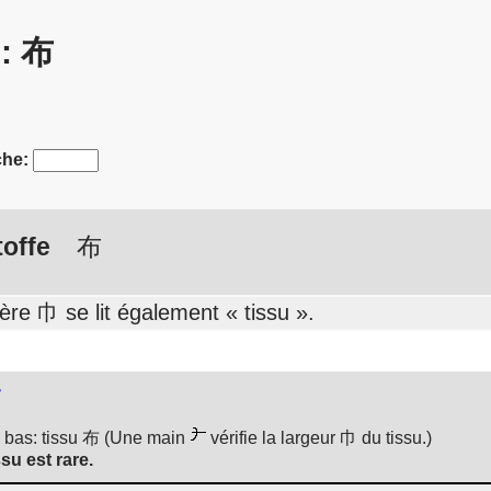
s: 布
he:
toffe
布
ère 巾 se lit également « tissu ».
r
n bas: tissu 布 (Une main
vérifie la largeur 巾 du tissu.)
su est rare.