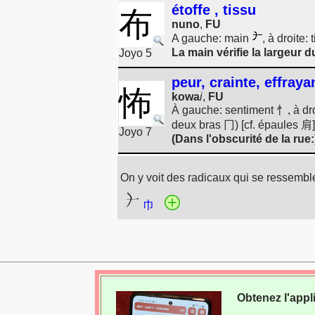
étoffe , tissu
布
nuno
,
FU
A gauche: main
, à droite:
La main vérifie la largeur d
Joyo 5
peur, crainte, effray
怖
kowa
i
,
FU
À gauche: sentiment 忄, à dro
deux bras 冂) [cf. épaules 肩]
Joyo 7
(Dans l'obscurité de la rue
On y voit des radicaux qui se ressemble
巾
Obtenez l'appl