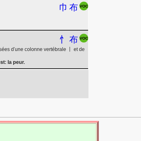
巾
布
忄
布
ées d'une colonne vertébrale 丨 et de
t: la peur.