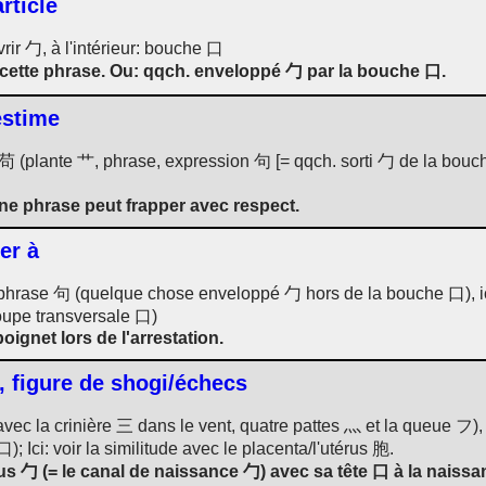
rticle
vrir 勹, à l'intérieur: bouche 口
à cette phrase. Ou: qqch. enveloppé 勹 par la bouche 口.
estime
 苟 (plante 艹, phrase, expression 句 [= qqch. sorti 勹 de la bouc
ne phrase peut frapper avec respect.
rer à
 phrase 句 (quelque chose enveloppé 勹 hors de la bouche 口), ici
oupe transversale 口)
ignet lors de l'arrestation.
, figure de shogi/échecs
ec la crinière 三 dans le vent, quatre pattes 灬 et la queue フ), 
 Ici: voir la similitude avec le placenta/l'utérus 胞.
rus 勹 (= le canal de naissance 勹) avec sa tête 口 à la naissa