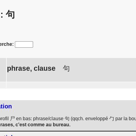
s: 句
erche:
phrase, clause
句
ation
 profil 尸 en bas: phrase/clause 句 (qqch. enveloppé 勹 par la b
phrases, c'est comme au bureau.