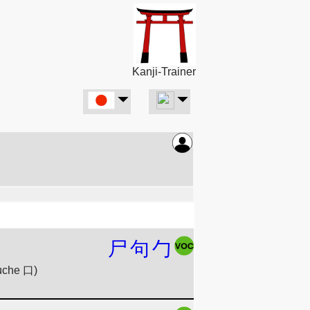
Kanji-Trainer
尸
句
勹
ouche 口)