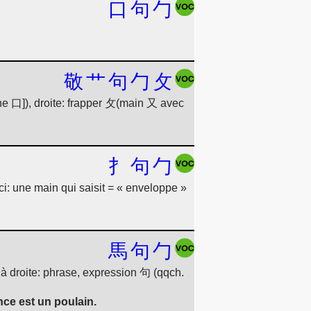
口
句
勹
敬
艹
句
勹
攵
he 口]), droite: frapper 攵(main 又 avec
扌
句
勹
: une main qui saisit = « enveloppe »
馬
句
勹
à droite: phrase, expression 句 (qqch.
nce est un poulain.