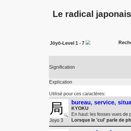
Le radical japonai
Rech
Jōyō-Level 1 - 7
Signification
Explication
Utilisé pour ces caractères:
bureau, service, situ
局
KYOKU
En haut: les fesses vues de
Lorsque le 'cul' parle de 
Joyo 3