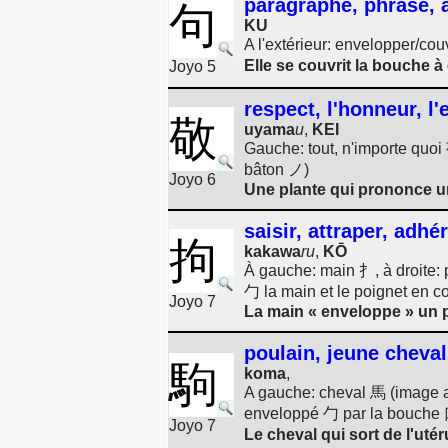
paragraphe, phrase, a
句
KU
A l'extérieur: envelopper/cou
Elle se couvrit la bouche 
Joyo 5
respect, l'honneur, l'
敬
uyama
u
,
KEI
Gauche: tout, n'importe quoi
bâton ノ)
Joyo 6
Une plante qui prononce u
saisir, attraper, adhé
拘
kakawa
ru
,
KŌ
À gauche: main 扌, à droite:
勹 la main et le poignet en c
Joyo 7
La main « enveloppe » un po
poulain, jeune cheval
駒
koma
,
A gauche: cheval 馬 (image av
enveloppé 勹 par la bouche 口);
Joyo 7
Le cheval qui sort de l'uté