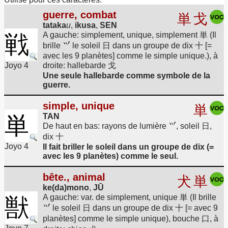
guerre, combat
単
戈
tataka
u
,
ikusa
,
SEN
A gauche: simplement, unique, simplement 単 (Il
戦
brille
le soleil 日 dans un groupe de dix 十 [=
avec les 9 planètes] comme le simple unique.), à
Joyo 4
droite: hallebarde 戈
Une seule hallebarde comme symbole de la
guerre.
simple, unique
単
単
TAN
De haut en bas: rayons de lumière
, soleil 日,
dix 十
Joyo 4
Il fait briller le soleil dans un groupe de dix (=
avec les 9 planètes) comme le seul.
bête., animal
犬
単
ke(da)mono
,
JŪ
A gauche: var. de simplement, unique 単 (Il brille
獣
le soleil 日 dans un groupe de dix 十 [= avec 9
planètes] comme le simple unique), bouche 口, à