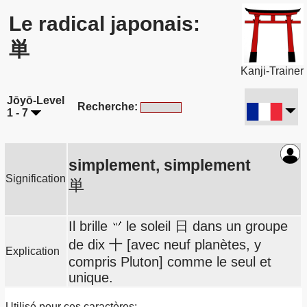
Le radical japonais:
単
Kanji-Trainer
Jōyō-Level
Recherche:
1 - 7
simplement, simplement
Signification
単
Il brille
le soleil 日 dans un groupe
de dix 十 [avec neuf planètes, y
Explication
compris Pluton] comme le seul et
unique.
Utilisé pour ces caractères: