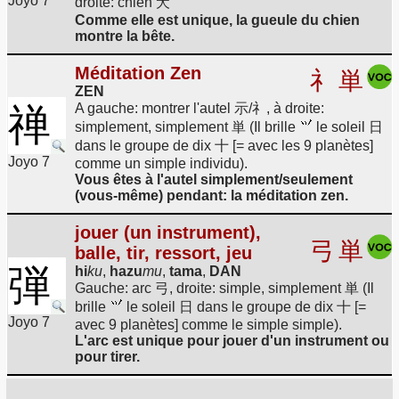
Joyo 7
droite: chien 犬
Comme elle est unique, la gueule du chien
montre la bête.
Méditation Zen
礻
単
ZEN
A gauche: montrer l'autel 示/礻, à droite:
禅
simplement, simplement 単 (Il brille
le soleil 日
dans le groupe de dix 十 [= avec les 9 planètes]
Joyo 7
comme un simple individu).
Vous êtes à l'autel simplement/seulement
(vous-même) pendant: la méditation zen.
jouer (un instrument),
弓
単
balle, tir, ressort, jeu
弾
hi
ku
,
hazu
mu
,
tama
,
DAN
Gauche: arc 弓, droite: simple, simplement 単 (Il
brille
le soleil 日 dans le groupe de dix 十 [=
Joyo 7
avec 9 planètes] comme le simple simple).
L'arc est unique pour jouer d'un instrument ou
pour tirer.