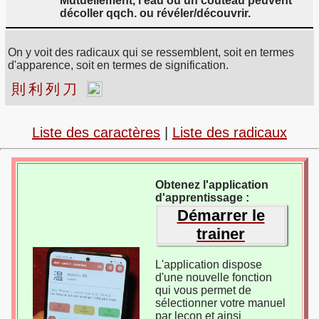
Mutuellement, l'eau ou un couteau peuvent
décoller qqch. ou révéler/découvrir.
On y voit des radicaux qui se ressemblent, soit en termes
d'apparence, soit en termes de signification.
則
利
列
刀
Liste des caractères
|
Liste des radicaux
Obtenez l'application
d'apprentissage :
Démarrer le
trainer
L'application dispose
d'une nouvelle fonction
qui vous permet de
sélectionner votre manuel
par leçon et ainsi