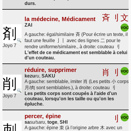
durs.
斉
刂
文
la médecine, Médicament
ZAI
剤
A gauche: égal/similaire 斉 (Pour écrire un texte, il
faut une feuille 亅丨 avec des lignes 二 pour le
Joyo 7
rendre uniforme/similaire., à droite: couteau 刂
L'effet de ce médicament est semblable à celui
d'un couteau.
réduire, supprimer
肖
刂
kezu
ru
,
SAKU
削
A gauche: semblable, imiter 肖 (Les petits 小 corps
月/肉 sont semblables.), à droite: couteau 刂
Les petits corps sont coupés à l'aide d'un
Joyo 7
couteau, lorsqu'on les taille ou qu'on les
épluche.
percer, épine
刂
sa
su/saru
,
toge
,
SHI
刺
A gauche: épine 朿 (à l'origine arbre 木 avec un