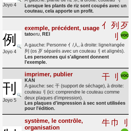
Joyo 4
Lorsque les plants de riz sont coupés avec un
couteau, cela apporte un profit.
亻
列
歹
exemple, précédent, usage
tato
eru
,
REI
例
刂
A gauche: Personne 亻/人, à droite: ligne/rangée
列 (os 歹 séparés avec un couteau刂 et alignés).
Joyo 4
Les personnes qui s'alignent donnent
l'exemple.
imprimer, publier
干
刂
KAN
刊
A gauche: sec 干 (support de séchage), à droite:
couteau刂 (ici: comprendre le couteau comme
deux plaques d'impression).
Joyo 5
Les plaques d'impression à sec sont utilisées
pour l'édition.
système, le contrôle,
牛
巾
刂
organisation