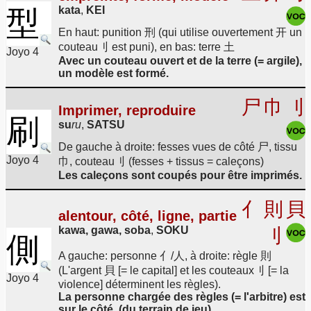
kata
,
KEI
型
En haut: punition 刑 (qui utilise ouvertement 开 un
couteau刂 est puni), en bas: terre 土
Joyo 4
Avec un couteau ouvert et de la terre (= argile),
un modèle est formé.
尸
巾
刂
Imprimer, reproduire
刷
su
ru
,
SATSU
De gauche à droite: fesses vues de côté 尸, tissu
Joyo 4
巾, couteau刂 (fesses + tissus = caleçons)
Les caleçons sont coupés pour être imprimés.
亻
則
貝
alentour, côté, ligne, partie
kawa, gawa, soba
,
SOKU
刂
側
A gauche: personne 亻/人, à droite: règle 則
(L'argent 貝 [= le capital] et les couteaux刂 [= la
Joyo 4
violence] déterminent les règles).
La personne chargée des règles (= l'arbitre) est
sur le côté. (du terrain de jeu)