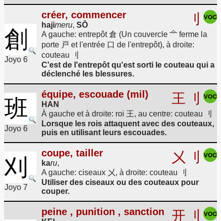
créer, commencer
刂
haji
meru
,
SŌ
創
A gauche: entrepôt 倉 (Un couvercle
ferme la
porte 戸 et l'entrée 口 de l'entrepôt), à droite:
couteau 刂
Joyo 6
C'est de l'entrepôt qu'est sorti le couteau qui a
déclenché les blessures.
équipe, escouade (mil)
王
刂
班
HAN
À gauche et à droite: roi 王, au centre: couteau 刂
Lorsque les rois attaquent avec des couteaux,
Joyo 6
puis en utilisant leurs escouades.
coupe, tailler
㐅
刂
刈
ka
ru
,
A gauche: ciseaux 㐅, à droite: couteau 刂
Utiliser des ciseaux ou des couteaux pour
Joyo 7
couper.
peine , punition , sanction
开
刂