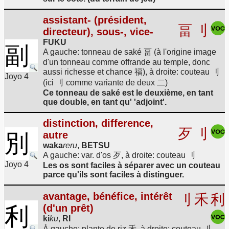
assistant- (président,
畐
刂
directeur), sous-, vice-
FUKU
副
A gauche: tonneau de saké 畐 (à l'origine image
d'un tonneau comme offrande au temple, donc
aussi richesse et chance 福), à droite: couteau 刂
Joyo 4
(ici 刂 comme variante de deux 二)
Ce tonneau de saké est le deuxième, en tant
que double, en tant qu' 'adjoint'.
distinction, difference,
歹
刂
autre
別
waka
reru
,
BETSU
A gauche: var. d'os 歹, à droite: couteau 刂
Joyo 4
Les os sont faciles à séparer avec un couteau
parce qu'ils sont faciles à distinguer.
avantage, bénéfice, intérêt
刂
禾
利
(d'un prêt)
利
ki
ku
,
RI
À gauche: plante de riz 禾, à droite: couteau 刂