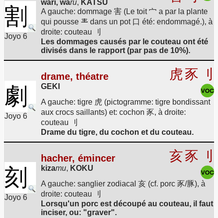
wari, wa
ru
,
KATSU
割
A gauche: dommage 害 (Le toit 宀 a par la plante
qui pousse
dans un pot 口 été: endommagé.), à
droite: couteau 刂
Joyo 6
Les dommages causés par le couteau ont été
divisés dans le rapport (par pas de 10%).
虎
豕
刂
drame, théatre
GEKI
劇
A gauche: tigre 虎 (pictogramme: tigre bondissant
aux crocs saillants) et: cochon 豕, à droite:
Joyo 6
couteau 刂
Drame du tigre, du cochon et du couteau.
亥
豕
刂
hacher, émincer
kiza
mu
,
KOKU
刻
A gauche: sanglier zodiacal 亥 (cf. porc 豕/豚), à
droite: couteau 刂
Joyo 6
Lorsqu'un porc est découpé au couteau, il faut
inciser, ou: "graver".