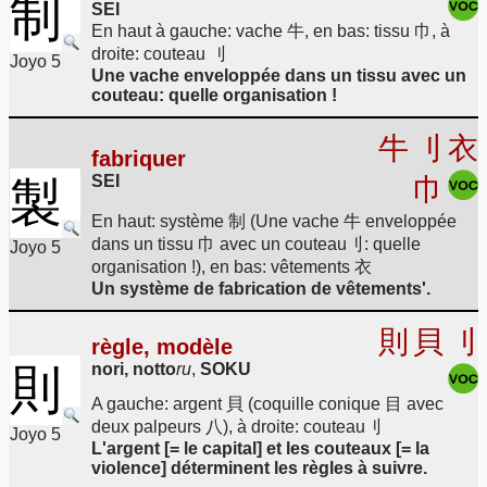
制
SEI
En haut à gauche: vache 牛, en bas: tissu 巾, à
droite: couteau 刂
Joyo 5
Une vache enveloppée dans un tissu avec un
couteau: quelle organisation !
牛
刂
衣
fabriquer
SEI
巾
製
En haut: système 制 (Une vache 牛 enveloppée
dans un tissu 巾 avec un couteau刂: quelle
Joyo 5
organisation !), en bas: vêtements 衣
Un système de fabrication de vêtements'.
則
貝
刂
règle, modèle
nori, notto
ru
,
SOKU
則
A gauche: argent 貝 (coquille conique 目 avec
deux palpeurs 八), à droite: couteau刂
Joyo 5
L'argent [= le capital] et les couteaux [= la
violence] déterminent les règles à suivre.