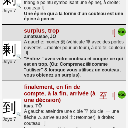
triangle pointu symbolisant une épine), à droite:
couteau刂
Joyo 7
Une épine qui a la forme d'un couteau est une
épine à percer.
surplus, trop
刂
amatsusa
e
,
JŌ
A gauche: monter 乗 (véhicule 車 avec des portes
剰
ouvertes: ...monter pour un tour.), à droite: couteau
刂
"Entrez " avec votre couteau et coupez ce qui
Joyo 7
est en trop. (Ou: Comprenez 乗 comme
"utiliser" & lorsque vous utilisez un couteau,
vous obtenez un surplus).
finalement, en fin de
compte, à la fin, arrivée (à
至
刂
une décision)
到
ita
ru
,
TŌ
A gauche: atteindre une cible 至 (du ciel 一 une
flèche ム arrive au sol 土: retomber), à droite:
Joyo 7
couteau 刂