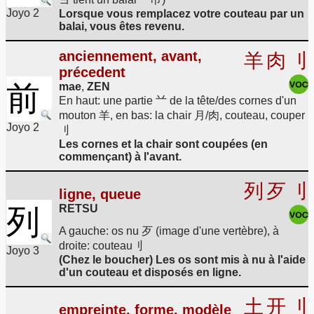
Joyo 2
Lorsque vous remplacez votre couteau par un
balai, vous êtes revenu.
anciennement, avant,
羊
肉
刂
précedent
前
mae
,
ZEN
En haut: une partie 䒑 de la tête/des cornes d'un
mouton 羊, en bas: la chair 月/肉, couteau, couper
Joyo 2
刂
Les cornes et la chair sont coupées (en
commençant) à l'avant.
列
歹
刂
ligne, queue
RETSU
列
A gauche: os nu 歹 (image d'une vertèbre), à
droite: couteau刂
Joyo 3
(Chez le boucher) Les os sont mis à nu à l'aide
d'un couteau et disposés en ligne.
土
开
刂
empreinte, forme, modèle