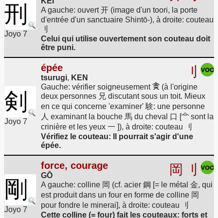
KEI
刑
A gauche: ouvert 开 (image d'un toori, la porte
d'entrée d'un sanctuaire Shintō-), à droite: couteau
刂
Joyo 7
Celui qui utilise ouvertement son couteau doit
être puni.
épée
刂
tsurugi
,
KEN
Gauche: vérifier soigneusement
(à l'origine
剣
deux personnes 兄 discutant sous un toit. Mieux
en ce qui concerne 'examiner' 験: une personne
人 examinant la bouche 馬 du cheval 口 [
sont la
Joyo 7
crinière et les yeux 一 ]), à droite: couteau 刂
Vérifiez le couteau: Il pourrait s'agir d'une
épée.
force, courage
岡
刂
GŌ
剛
A gauche: colline 岡 (cf. acier 鋼 [= le métal 金, qui
est produit dans un four en forme de colline 岡
pour fondre le minerai], à droite: couteau 刂
Joyo 7
Cette colline (= four) fait les couteaux: forts et