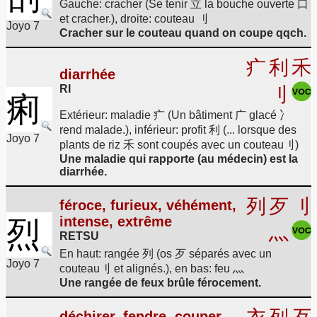
Gauche: cracher (Se tenir 立 la bouche ouverte 口
et cracher.), droite: couteau 刂
Joyo 7
Cracher sur le couteau quand on coupe qqch.
疒
利
禾
diarrhée
RI
刂
痢
Extérieur: maladie 疒 (Un bâtiment 广 glacé 冫
rend malade.), inférieur: profit 利 (... lorsque des
Joyo 7
plants de riz 禾 sont coupés avec un couteau刂)
Une maladie qui rapporte (au médecin) est la
diarrhée.
列
歹
刂
féroce, furieux, véhément,
intense, extrême
烈
灬
RETSU
En haut: rangée 列 (os 歹 séparés avec un
Joyo 7
couteau刂 et alignés.), en bas: feu 灬
Une rangée de feux brûle férocement.
déchirer, fendre, couper,