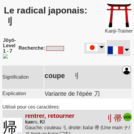
Le radical japonais:
刂
Kanji-Trainer
Jōyō-
Level
Recherche:
1 - 7
coupe
刂
Signification
Variante de l'épée 刀
Explication
Utilisé pour ces caractères:
rentrer, retourner
刂
帚
帰
kae
ru
,
KI
Gauche: couteau刂, droite: balai 帚 (Une main ナ/
ヨ tient un balai 冖巾)