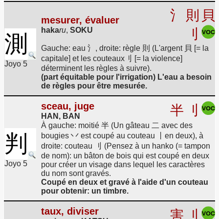
氵
則
貝
mesurer, évaluer
haka
ru
,
SOKU
刂
測
Gauche: eau 氵, droite: règle 則 (L'argent 貝 [= la
capitale] et les couteaux刂 [= la violence]
Joyo 5
déterminent les règles à suivre).
(part équitable pour l'irrigation) L'eau a besoin
de règles pour être mesurée.
sceau, juge
半
刂
HAN, BAN
À gauche: moitié 半 (Un gâteau 二 avec des
判
bougies 丷 est coupé au couteau 丨en deux), à
droite: couteau 刂 (Pensez à un hanko (= tampon
de nom): un bâton de bois qui est coupé en deux
Joyo 5
pour créer un visage dans lequel les caractères
du nom sont gravés.
Coupé en deux et gravé à l'aide d'un couteau
pour obtenir: un timbre.
taux, diviser
害
刂