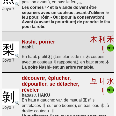
position avant.), en bas: le feu 灬
Les cornes 丷 et la viande doivent être
Joyo 7
séparées avec un couteau, avant d'utiliser le
feu pour: rôtir. - Ou: (pour la conservation)
Avant (= avant la pourriture) de prendre le feu
pour la rôtir.
木
利
禾
Nashi, poirier
梨
nashi
,
刂
En haut: profit 利 (Les plants de riz 禾 coupés
Joyo 7
avec un couteau刂 rapportent.), en bas: arbre 木
La poire Nashi- est un arbre rentable.
découvrir, éplucher,
彑
丩
水
dépouiller, se détacher,
révéler
刂
剝
ha
gasu
,
HAKU
En haut à gauche: var. de mutual 互 (fils
entrelacés 丩 sur une bobine), en bas: eau 水, à
Joyo 7
droite: couteau 刂