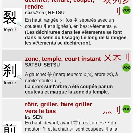
衣
列
歹
rendre
刂
裂
sa
ku/keru
,
RETSU
En haut: rangée 列 (os 歹 séparés avec un
couteau刂 et alignés.), en bas: vêtements 衣
Joyo 7
(Les déchirures dans les vêtements se font
dans le sens du tissage) Le long de la rangée,
les vêtements se déchireront.
㐅
木
刂
zone, temple, court instant
SATSU
,
SETSU
刹
A gauche: 杀 (marqueur/croix 㐅, arbre 木), à
droite: couteau 刂
Joyo 7
La croix sur l'arbre a été coupée par un
couteau et marque la zone du temple.
rôtir, griller, faire griller
灬
刂
vers le bas
i
ru
,
SEN
En haut: devant, avant 前 (Les cornes 丷 du
煎
mouton 羊 et la chair 月 sont coupées刂 à la