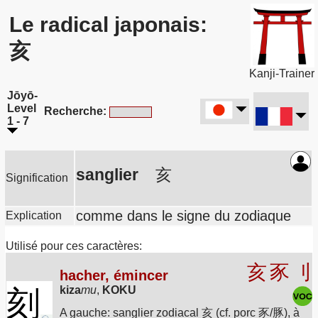
Le radical japonais:
亥
Kanji-Trainer
Jōyō-
Level
Recherche:
1 - 7
sanglier
亥
Signification
comme dans le signe du zodiaque
Explication
Utilisé pour ces caractères:
亥
豕
刂
hacher, émincer
kiza
mu
,
KOKU
刻
A gauche: sanglier zodiacal 亥 (cf. porc 豕/豚), à