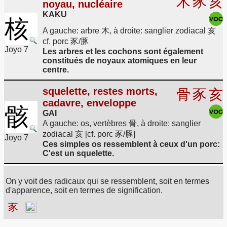
木
豕
亥
noyau, nucléaire
KAKU
核
A gauche: arbre 木, à droite: sanglier zodiacal 亥
cf. porc 豕/豚
Joyo 7
Les arbres et les cochons sont également
constitués de noyaux atomiques en leur
centre.
squelette, restes morts,
骨
豕
亥
cadavre, enveloppe
骸
GAI
A gauche: os, vertèbres 骨, à droite: sanglier
zodiacal 亥 [cf. porc 豕/豚]
Joyo 7
Ces simples os ressemblent à ceux d'un porc:
C'est un squelette.
On y voit des radicaux qui se ressemblent, soit en termes
d'apparence, soit en termes de signification.
豕