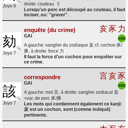
droite: couteau 刂
Joyo 6
Lorsqu'un porc est découpé au couteau, il faut
inciser, ou: "graver".
亥
豕
力
enquête (du crime)
GAI
劾
A gauche: sanglier du zodiaque 亥 cf. cochon 豕/
豚, à droite: force 力
Joyo 7
Il faut la force d'un cochon pour enquêter sur
ce crime.
言
亥
豕
correspondre
GAI
該
A gauche: mot 言, à droite: sanglier zodiacal 亥
=var. de porc 豕/豚
Joyo 7
Les mots qui contiennent également ce kanji:
亥 est un cochon, sont (comme indiqué)
pertinents.