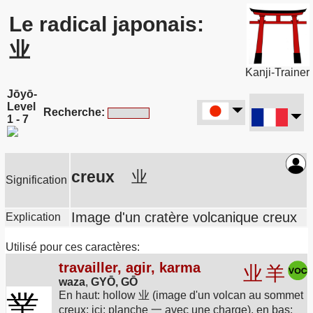
Le radical japonais:
业
Kanji-Trainer
Jōyō-
Level
Recherche:
1 - 7
creux
业
Signification
Image d'un cratère volcanique creux
Explication
Utilisé pour ces caractères:
travailler, agir, karma
业
羊
waza
,
GYŌ, GŌ
En haut: hollow 业 (image d'un volcan au sommet
業
creux; ici: planche 一 avec une charge), en bas: