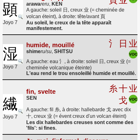
頁
业
顕
arawa
reru
,
KEN
A gauche: soleil 日, creux 业 (= cheminée de
volcan éteint), à droite: tête/avant 頁
Joyo 7
Au soleil, le creux de la tête apparaît
manifestement.
氵
日
业
humide, mouillé
湿
shime
ru/su
,
SHITSU
A gauche: eau 氵, à droite: soleil 日, creux 业 (=
Joyo 7
cheminée volcanique éteinte)
L'eau rend le trou ensoleillé humide et mouillé.
糸
十
业
fin, svelte
SEN
繊
戈
A gauche: fil 糸, à droite: hallebarde 戈 avec dix
十, creux 业 (= évent creux d'un volcan éteint)
Joyo 7
Les dix hallebardes creuses sont comme des
'fils': si fines.