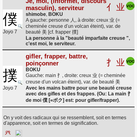
Je, moi, (informel, discours
亻
业
masculin), serviteur
僕
shimobe
,
BOKU
A gauche: personne 人, à droite: creux 业 (=
cheminée creuse d'un volcan éteint), var. de
Joyo 7
beauté 美 [cf. frapper 撲]
La personne à la "beauté imparfaite creuse ",
c'est moi, le serviteur.
gifler, frapper, battre,
扌
业
poinçonner
BOKU
撲
Gauche: main 扌, droite: creux 业 (= cheminée
creuse d'un volcan éteint), var. de beauté 美
Joyo 7
Avec les mains battre pour une beauté creuse
avec des gifles et des frappes. (Ou: La main 扌
de moi 僕 [=ボク] est: pour gifler/frapper).
On y voit des radicaux qui se ressemblent, soit en termes
d'apparence, soit en termes de signification.
癶