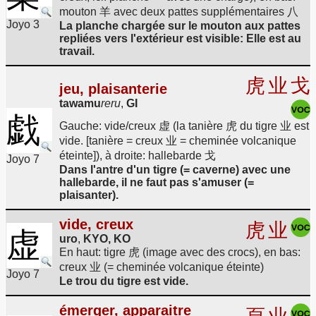
mouton 羊 avec deux pattes supplémentaires 八
Joyo 3
La planche chargée sur le mouton aux pattes
repliées vers l'extérieur est visible: Elle est au
travail.
虎
业
戈
jeu, plaisanterie
tawamu
reru
,
GI
戯
Gauche: vide/creux 虚 (la tanière 虎 du tigre 业 est
vide. [tanière = creux 业 = cheminée volcanique
éteinte]), à droite: hallebarde 戈
Joyo 7
Dans l'antre d'un tigre (= caverne) avec une
hallebarde, il ne faut pas s'amuser (=
plaisanter).
vide, creux
虎
业
虚
uro
,
KYO, KO
En haut: tigre 虎 (image avec des crocs), en bas:
creux 业 (= cheminée volcanique éteinte)
Joyo 7
Le trou du tigre est vide.
émerger, apparaitre