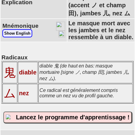
Explication
(accent ノ et champ
田), jambes 儿, nez ム
Le masque mort avec
Mnémonique
les jambes et le nez
Show English
ressemble à un diable.
Radicaux
diable 鬼 (de haut en bas: masque
鬼
diable
mortuaire [signe ノ, champ 田], jambes 儿,
nez ム).
ム
Ce radical est généralement compris
nez
comme un nez vu de profil gauche.
Lancez le programme d'apprentissage !