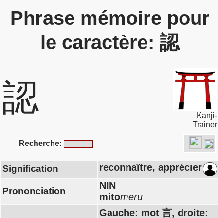
Phrase mémoire pour
le caractère: 認
認
Kanji-
Trainer
Recherche:
reconnaître, apprécier
Signification
NIN
Prononciation
mito
meru
Gauche: mot 言, droite: