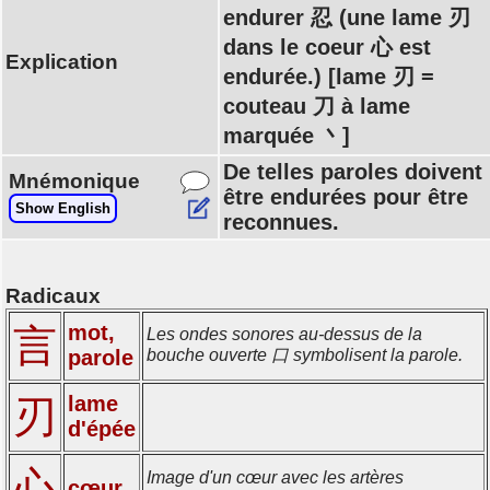
endurer 忍 (une lame 刃
dans le coeur 心 est
Explication
endurée.) [lame 刃 =
couteau 刀 à lame
marquée 丶]
De telles paroles doivent
Mnémonique
être endurées pour être
Show English
reconnues.
Radicaux
mot,
言
Les ondes sonores au-dessus de la
parole
bouche ouverte 口 symbolisent la parole.
lame
刃
d'épée
心
Image d'un cœur avec les artères
cœur