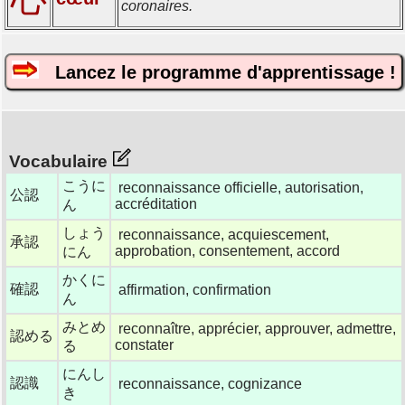
coronaires.
Lancez le programme d'apprentissage !
Vocabulaire
こうに
reconnaissance officielle, autorisation,
公認
accréditation
ん
しょう
reconnaissance, acquiescement,
承認
approbation, consentement, accord
にん
かくに
確認
affirmation, confirmation
ん
みとめ
reconnaître, apprécier, approuver, admettre,
認める
constater
る
にんし
認識
reconnaissance, cognizance
き