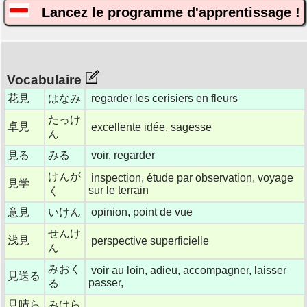
Lancez le programme d'apprentissage !
Vocabulaire
花見
はなみ
regarder les cerisiers en fleurs
たっけ
卓見
excellente idée, sagesse
ん
見る
みる
voir, regarder
けんが
inspection, étude par observation, voyage
見学
sur le terrain
く
意見
いけん
opinion, point de vue
せんけ
浅見
perspective superficielle
ん
みおく
voir au loin, adieu, accompagner, laisser
見送る
passer,
る
見晴ら
みはら