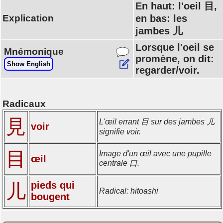
En haut: l'oeil 目,
Explication
en bas: les
jambes 儿
Lorsque l'oeil se
Mnémonique
promène, on dit:
Show English
regarder/voir.
Radicaux
見
L'œil errant 目 sur des jambes 儿
voir
signifie voir.
目
Image d'un œil avec une pupille
œil
centrale 口.
pieds qui
儿
Radical: hitoashi
bougent