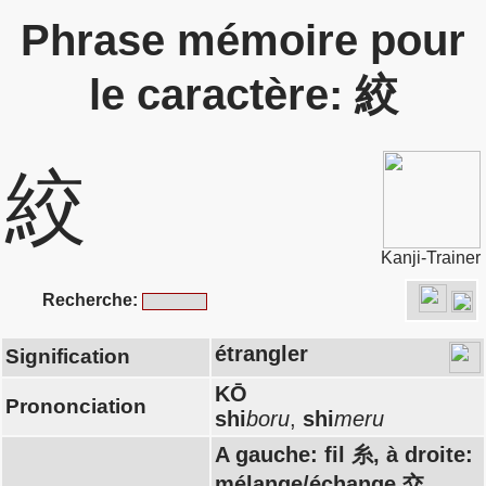
Phrase mémoire pour
le caractère: 絞
絞
Kanji-Trainer
Recherche:
étrangler
Signification
KŌ
Prononciation
shi
boru
,
shi
meru
A gauche: fil 糸, à droite:
mélange/échange 交