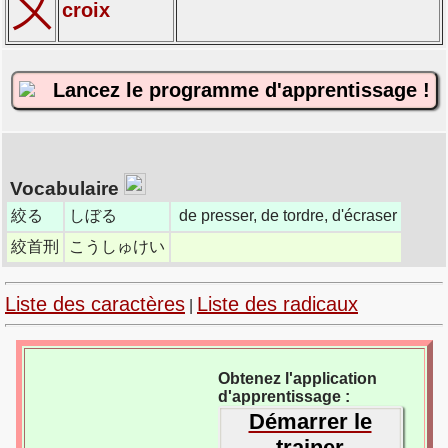
㐅
croix
Lancez le programme d'apprentissage !
Vocabulaire
絞る
しぼる
de presser, de tordre, d'écraser
絞首刑
こうしゅけい
Liste des caractères
Liste des radicaux
|
Obtenez l'application
d'apprentissage :
Démarrer le
trainer