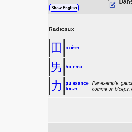
Dans
Show English
Radicaux
田
rizière
男
homme
力
puissance
Par exemple, gauch
force
comme un biceps, c