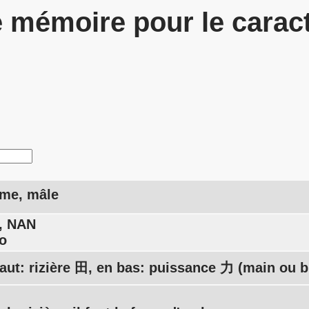
 mémoire pour le carac
me, mâle
, NAN
o
aut: rizière 田, en bas: puissance 力 (main ou 