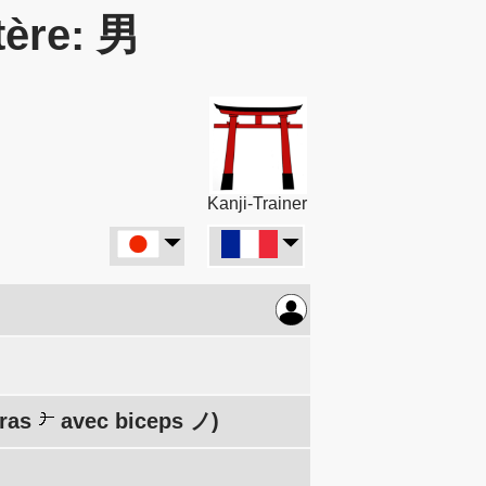
tère: 男
Kanji-Trainer
bras
avec biceps ノ)