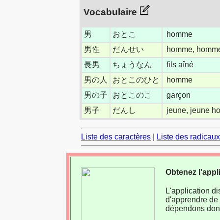
Vocabulaire
男
おとこ
homme
男性
だんせい
homme, homm
長男
ちょうなん
fils aîné
男の人
おとこのひと
homme
男の子
おとこのこ
garçon
男子
だんし
jeune, jeune 
Liste des caractères
|
Liste des radicaux
Obtenez l'appl
L'application d
d'apprendre de 
dépendons donc